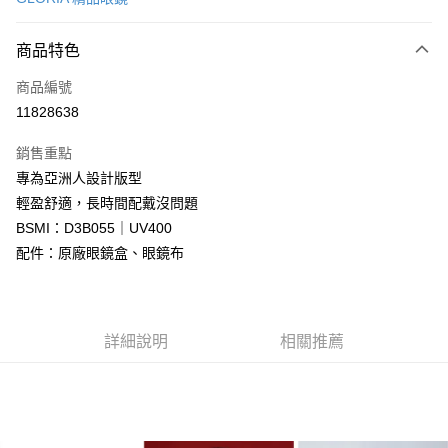
信用卡分期付款
6 期 0 利率 每期
NT$663
21家銀行
商品特色
合作金庫商業銀行
第一商業銀行
LINE Pay
商品編號
華南商業銀行
彰化商業銀行
11828638
Apple Pay
上海商業儲蓄銀行
台北富邦商業銀行
國泰世華商業銀行
兆豐國際商業銀行
銷售重點
街口支付
臺灣中小企業銀行
台中商業銀行
專為亞洲人設計版型
匯豐（台灣）商業銀行
華泰商業銀行
悠遊付
輕盈舒適，長時間配戴沒問題
聯邦商業銀行
遠東國際商業銀行
元大商業銀行
永豐商業銀行
BSMI：D3B055｜UV400
Google Pay
玉山商業銀行
星展（台灣）商業銀行
配件：原廠眼鏡盒、眼鏡布
台新國際商業銀行
中國信託商業銀行
全盈+PAY
台灣樂天信用卡公司
大哥付你分期
相關說明
詳細說明
相關推薦
【大哥付你分期使用說明】
AFTEE先享後付
1.本服務由台灣大哥大提供，台灣大哥大用戶可立即使用無須另外申請。
2.付款方式選擇「大哥付你分期」，訂單成立後會自動跳轉到大哥付的交易
相關說明
流程，驗證手機門號後，選擇欲分期的期數、繳款截止日，確認付款後即完
【關於「AFTEE先享後付」】
成交易。
ATM付款
AFTEE先享後付是「在收到商品之後才付款」的支付方式。 讓您購物簡單
3.實際核准額度、可分期數及費用金額請依後續交易確認頁面所載為準。