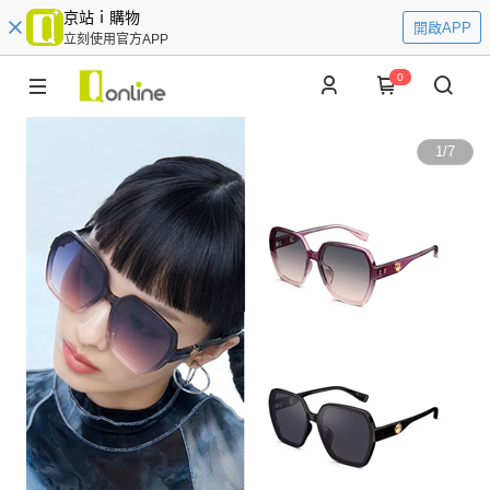
京站ｉ購物
開啟APP
立刻使用官方APP
0
1
/
7