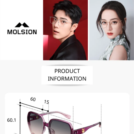
便利好安心！
4.訂單成立30分鐘內，如未前往確認交易或遇審核未通過，訂單將自動取
１．簡單：不需註冊會員、不需綁卡、不需儲值。
運送方式
消。如遇「轉專審核」未通過狀況，表示未達大哥付你分期系統評分，恕無
２．便利：只要手機號碼，簡訊認證，即可結帳。
法說明評估內容。
３．安心：先確認商品／服務後，再付款。
付款後全家取貨
【繳款方式說明】
1.分期款項不併入電信帳單，「大哥付你分期」於每月結算日後寄送繳費提
每筆NT$70，滿NT$899(含以上)免運費
【「AFTEE先享後付」結帳流程】
醒簡訊。
１．於結帳方式選擇「AFTEE先享後付」後，將跳轉至「AFTEE先享後付」
2.透過簡訊連結打開帳單後，可選擇「超商條碼／台灣大直營門市／銀行轉
付款後7-11取貨
結帳頁面，進行簡訊認證並確認金額後，即可完成結帳。
帳／街口支付／iPASS MONEY」等通路繳費。
２．訂單成立數日內，您將收到繳費通知簡訊。
每筆NT$70，滿NT$899(含以上)免運費
３．收到繳費通知簡訊後14天內，點擊此簡訊中的連結，可透過四大超商／
【注意事項】
ATM／網路銀行／等多元方式進行付款，方視為交易完成。
宅配
1.本服務係由「台灣大哥大股份有限公司」（以下簡稱本公司）所提供，讓
※ 請注意：結帳手續完成當下不需立刻繳費，但若您需要取消訂單，請聯絡
用戶於交易時，得透過本服務購買商品或服務，並由商店將買賣／分期付款
每筆NT$100，滿NT$1,000(含以上)免運費
購買商品的店家。未經商家同意取消之訂單仍視為有效，需透過AFTEE先享
買賣價金債權讓與本公司後，依約使用本公司帳單繳交帳款。
後付繳納相關費用。
2.基於同意付款使用「大哥付你分期」之契約關係目的，商店將以您的個人
京站台北店客服中心(1F星巴克旁) 即日起不提供京站紙袋，取件時
※ 交易是否成功請以「AFTEE先享後付 」之結帳頁面顯示為準，若有關於
資料（包含姓名、電話或地址）提供予台灣大哥大進項蒐集、處理及利用，
是否繳費成功／繳費後需取消欲退款等相關疑問，請聯繫「AFTEE先享後付
請自備購物袋，若需購買紙袋可現場詢問
由本公司與您本人進行分期帳單所需資料之確認、核對及更正。
客戶支援中心」
https://netprotections.freshdesk.com/support/home
3.完整用戶服務條款，請詳閱以下連結：
https://oppay.tw/userRule
免運費
【注意事項】
１．透過由恩沛科技股份有限公司提供之「AFTEE先享後付」服務完成之交
易，需依本服務之必要範圍內提供個人資料，並將交易相關給付款項請求債
權轉讓予恩沛科技股份有限公司。
２．關於個人資料處理事宜，請瀏覽以下網址：
https://aftee.tw/terms/#terms3
３．未成年的使用者請事先徵得法定代理人或監護人之同意方可使用