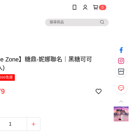
0
ple Zone】糖鼎-妮娜聯名｜黑糖可可
入)
899免運
79