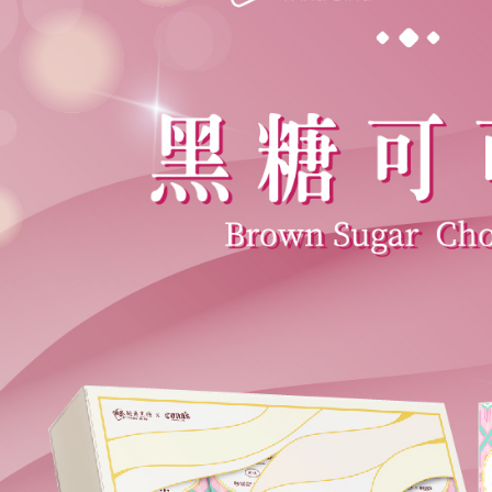
１．透過由
交易，需
求債權轉
２．關於
https://aft
３．未成
「AFTE
任。
４．使用「
即時審查
結果請求
５．嚴禁
形，恩沛
動。