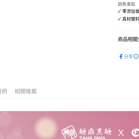
銷售重點
【大哥付
AFTEE先
1.本服務
✓ 零添加
2.付款方
相關說明
✓ 真材實
流程，驗
【關於「A
ATM付款
完成交易
AFTEE
3.實際核
便利好安
4.訂單成
商品相關分
１．簡單
消。如遇
２．便利
運送方式
無法說明
３．安心
Simple 
【繳款方
分享
付款後全
1.分期款
美食小吃/
【「AFT
醒簡訊。
每筆NT$7
１．於結帳
2.透過簡
付」結帳
帳／街口支
付款後7-1
２．訂單
３．收到繳
每筆NT$7
【注意事
／ATM／
說明
相關推薦
1.本服務
※ 請注意
宅配
用戶於交
絡購買商品
款買賣價
先享後付
每筆NT$1
2.基於同
※ 交易是
資料（包
是否繳費成
京站台北店
用，由本
付客戶支
請自備購
3.完整用
免運費
【注意事