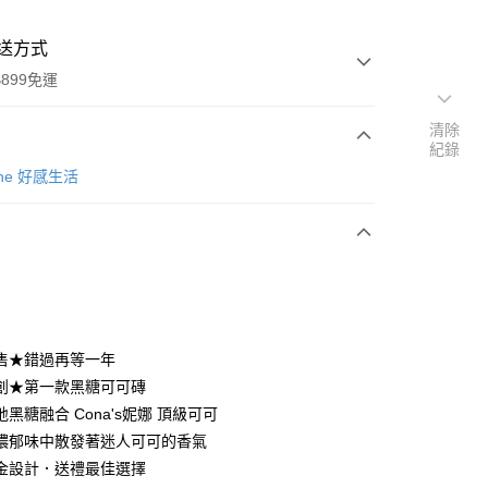
送方式
899免運
清除
紀錄
次付款
Zone 好感生活
售★錯過再等一年
y
創★第一款黑糖可可磚
黑糖融合 Cona's妮娜 頂級可可
濃郁味中散發著迷人可可的香氣
分期
金設計．送禮最佳選擇