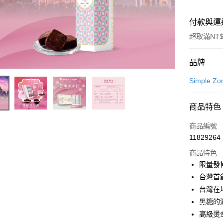
付款與運
超取滿NT$
付款方式
品牌
信用卡一
Simple 
LINE Pay
商品特色
Apple Pay
商品編號
街口支付
11829264
商品特色
悠遊付
限量發
Google Pa
台灣首
台灣在地
全盈+PAY
黑糖的
大哥付你
高級燙
相關說明