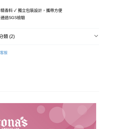
你分期使用說明】
享後付
由台灣大哥大提供，台灣大哥大用戶可立即使用無須另外申請。
香精香料 ✓ 獨立包裝設計，攜帶方便
式選擇「大哥付你分期」，訂單成立後會自動跳轉到大哥付的交易
料通過SGS檢驗
證手機門號後，選擇欲分期的期數、繳款截止日，確認付款後即
FTEE先享後付」】
。
先享後付是「在收到商品之後才付款」的支付方式。 讓您購物簡單
准額度、可分期數及費用金額請依後續交易確認頁面所載為準。
心！
立30分鐘內，如未前往確認交易或遇審核未通過，訂單將自動取
類 (2)
：不需註冊會員、不需綁卡、不需儲值。
「轉專審核」未通過狀況，表示未達大哥付你分期系統評分，恕
：只要手機號碼，簡訊認證，即可結帳。
評估內容。
：先確認商品／服務後，再付款。
Zone- 好感生活選物
糖鼎
式說明】
客服
家取貨
項不併入電信帳單，「大哥付你分期」於每月結算日後寄送繳費提
保健食品
【咖啡茶品/沖泡飲品】
EE先享後付」結帳流程】
0，滿NT$899(含以上)免運費
方式選擇「AFTEE先享後付」後，將跳轉至「AFTEE先享後
訊連結打開帳單後，可選擇「超商條碼／台灣大直營門市／銀行轉
頁面，進行簡訊認證並確認金額後，即可完成結帳。
付／iPASS MONEY」等通路繳費。
1取貨
成立數日內，您將收到繳費通知簡訊。
費通知簡訊後14天內，點擊此簡訊中的連結，可透過四大超商
0，滿NT$899(含以上)免運費
項】
網路銀行／等多元方式進行付款，方視為交易完成。
係由「台灣大哥大股份有限公司」（以下簡稱本公司）所提供，讓
：結帳手續完成當下不需立刻繳費，但若您需要取消訂單，請聯
易時，得透過本服務購買商品或服務，並由商店將買賣／分期付
的店家。未經商家同意取消之訂單仍視為有效，需透過AFTEE
金債權讓與本公司後，依約使用本公司帳單繳交帳款。
繳納相關費用。
00，滿NT$1,000(含以上)免運費
意付款使用「大哥付你分期」之契約關係目的，商店將以您的個人
否成功請以「AFTEE先享後付 」之結帳頁面顯示為準，若有關於
含姓名、電話或地址）提供予台灣大哥大進項蒐集、處理及利
功／繳費後需取消欲退款等相關疑問，請聯繫「AFTEE先享後
客服中心(1F星巴克旁) 即日起不提供京站紙袋，取件時
公司與您本人進行分期帳單所需資料之確認、核對及更正。
援中心」
https://netprotections.freshdesk.com/support/home
物袋，若需購買紙袋可現場詢問
戶服務條款，請詳閱以下連結：
https://oppay.tw/userRule
項】