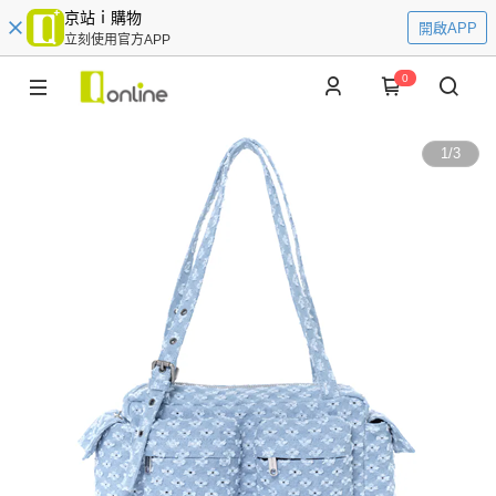
京站ｉ購物
開啟APP
立刻使用官方APP
0
1
/
3