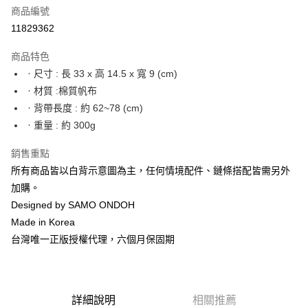
合作金庫商業銀行
第一商業銀行
LINE Pay
商品編號
華南商業銀行
彰化商業銀行
11829362
Apple Pay
上海商業儲蓄銀行
台北富邦商業銀行
國泰世華商業銀行
兆豐國際商業銀行
商品特色
街口支付
臺灣中小企業銀行
台中商業銀行
ㆍ尺寸 : 長 33 x 高 14.5 x 寬 9 (cm)
匯豐（台灣）商業銀行
華泰商業銀行
悠遊付
ㆍ材質 :棉質帆布
聯邦商業銀行
遠東國際商業銀行
元大商業銀行
永豐商業銀行
ㆍ背帶長度 : 約 62~78 (cm)
Google Pay
玉山商業銀行
星展（台灣）商業銀行
ㆍ重量 : 約 300g
台新國際商業銀行
中國信託商業銀行
全盈+PAY
台灣樂天信用卡公司
銷售重點
大哥付你分期
所有商品皆以白背示意圖為主，任何情境配件、鏈條搭配皆需另外
相關說明
加購。
【大哥付你分期使用說明】
AFTEE先享後付
Designed by SAMO ONDOH
1.本服務由台灣大哥大提供，台灣大哥大用戶可立即使用無須另外申請。
2.付款方式選擇「大哥付你分期」，訂單成立後會自動跳轉到大哥付的交易
相關說明
Made in Korea
流程，驗證手機門號後，選擇欲分期的期數、繳款截止日，確認付款後即完
【關於「AFTEE先享後付」】
台灣唯一正版授權代理，六個月保固期
成交易。
ATM付款
AFTEE先享後付是「在收到商品之後才付款」的支付方式。 讓您購物簡單
3.實際核准額度、可分期數及費用金額請依後續交易確認頁面所載為準。
便利好安心！
4.訂單成立30分鐘內，如未前往確認交易或遇審核未通過，訂單將自動取
１．簡單：不需註冊會員、不需綁卡、不需儲值。
運送方式
消。如遇「轉專審核」未通過狀況，表示未達大哥付你分期系統評分，恕無
２．便利：只要手機號碼，簡訊認證，即可結帳。
法說明評估內容。
３．安心：先確認商品／服務後，再付款。
詳細說明
相關推薦
付款後全家取貨
【繳款方式說明】