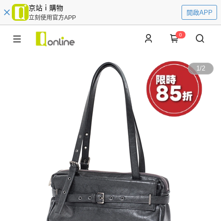
京站ｉ購物
開啟APP
立刻使用官方APP
0
1
/
2