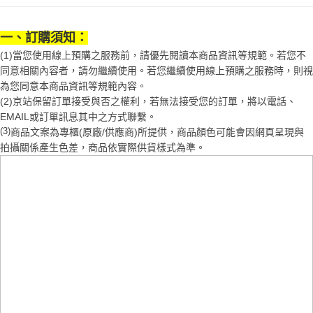
1.分期款項不併入電信帳單，「大哥付你分期」於每月結算日後寄送繳費提
每筆NT$70，滿NT$899(含以上)免運費
【「AFTEE先享後付」結帳流程】
醒簡訊。
１．於結帳方式選擇「AFTEE先享後付」後，將跳轉至「AFTEE先享後付」
2.透過簡訊連結打開帳單後，可選擇「超商條碼／台灣大直營門市／銀行轉
一、訂購須知：
付款後7-11取貨
結帳頁面，進行簡訊認證並確認金額後，即可完成結帳。
帳／街口支付／iPASS MONEY」等通路繳費。
２．訂單成立數日內，您將收到繳費通知簡訊。
(1)當您使用線上預購之服務前，請優先閱讀本商品資訊等規範。若您不
每筆NT$70，滿NT$899(含以上)免運費
３．收到繳費通知簡訊後14天內，點擊此簡訊中的連結，可透過四大超商／
同意相關內容者，請勿繼續使用。若您繼續使用線上預購之服務時，則視
【注意事項】
ATM／網路銀行／等多元方式進行付款，方視為交易完成。
宅配
為您同意本商品資訊等規範內容。
1.本服務係由「台灣大哥大股份有限公司」（以下簡稱本公司）所提供，讓
※ 請注意：結帳手續完成當下不需立刻繳費，但若您需要取消訂單，請聯絡
用戶於交易時，得透過本服務購買商品或服務，並由商店將買賣／分期付款
(2)京站保留訂單接受與否之權利，若無法接受您的訂單，將以電話、
每筆NT$100，滿NT$1,000(含以上)免運費
購買商品的店家。未經商家同意取消之訂單仍視為有效，需透過AFTEE先享
買賣價金債權讓與本公司後，依約使用本公司帳單繳交帳款。
EMAIL或訂單訊息其中之方式聯繫。
後付繳納相關費用。
2.基於同意付款使用「大哥付你分期」之契約關係目的，商店將以您的個人
京站台北店客服中心(1F星巴克旁) 即日起不提供京站紙袋，取件時
※ 交易是否成功請以「AFTEE先享後付 」之結帳頁面顯示為準，若有關於
(3)
商品文案為專櫃(原廠/供應商)所提供，商品顏色可能會因網頁呈現與
資料（包含姓名、電話或地址）提供予台灣大哥大進項蒐集、處理及利用，
是否繳費成功／繳費後需取消欲退款等相關疑問，請聯繫「AFTEE先享後付
請自備購物袋，若需購買紙袋可現場詢問
拍攝關係產生色差，商品依實際供貨樣式為準。
由本公司與您本人進行分期帳單所需資料之確認、核對及更正。
客戶支援中心」
https://netprotections.freshdesk.com/support/home
3.完整用戶服務條款，請詳閱以下連結：
https://oppay.tw/userRule
免運費
【注意事項】
１．透過由恩沛科技股份有限公司提供之「AFTEE先享後付」服務完成之交
易，需依本服務之必要範圍內提供個人資料，並將交易相關給付款項請求債
權轉讓予恩沛科技股份有限公司。
２．關於個人資料處理事宜，請瀏覽以下網址：
https://aftee.tw/terms/#terms3
３．未成年的使用者請事先徵得法定代理人或監護人之同意方可使用
「AFTEE先享後付」，若未經同意申辦者引起之損失，本公司不負相關責
任。
４．使用「AFTEE先享後付」時，將依據個別帳號之用戶狀況，依本公司即
時審查核予不同之上限額度；若仍有額度不足之情形，本公司將視審查結果