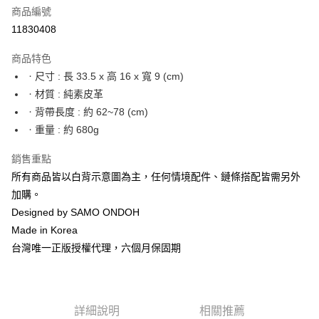
合作金庫商業銀行
第一商業銀行
LINE Pay
商品編號
華南商業銀行
彰化商業銀行
11830408
Apple Pay
上海商業儲蓄銀行
台北富邦商業銀行
國泰世華商業銀行
兆豐國際商業銀行
商品特色
街口支付
臺灣中小企業銀行
台中商業銀行
ㆍ尺寸 : 長 33.5 x 高 16 x 寬 9 (cm)
匯豐（台灣）商業銀行
華泰商業銀行
悠遊付
ㆍ材質 : 純素皮革
聯邦商業銀行
遠東國際商業銀行
元大商業銀行
永豐商業銀行
ㆍ背帶長度 : 約 62~78 (cm)
Google Pay
玉山商業銀行
星展（台灣）商業銀行
ㆍ重量 : 約 680g
台新國際商業銀行
中國信託商業銀行
全盈+PAY
台灣樂天信用卡公司
銷售重點
大哥付你分期
所有商品皆以白背示意圖為主，任何情境配件、鏈條搭配皆需另外
相關說明
加購。
【大哥付你分期使用說明】
AFTEE先享後付
Designed by SAMO ONDOH
1.本服務由台灣大哥大提供，台灣大哥大用戶可立即使用無須另外申請。
2.付款方式選擇「大哥付你分期」，訂單成立後會自動跳轉到大哥付的交易
相關說明
Made in Korea
流程，驗證手機門號後，選擇欲分期的期數、繳款截止日，確認付款後即完
【關於「AFTEE先享後付」】
台灣唯一正版授權代理，六個月保固期
成交易。
ATM付款
AFTEE先享後付是「在收到商品之後才付款」的支付方式。 讓您購物簡單
3.實際核准額度、可分期數及費用金額請依後續交易確認頁面所載為準。
便利好安心！
4.訂單成立30分鐘內，如未前往確認交易或遇審核未通過，訂單將自動取
１．簡單：不需註冊會員、不需綁卡、不需儲值。
運送方式
消。如遇「轉專審核」未通過狀況，表示未達大哥付你分期系統評分，恕無
２．便利：只要手機號碼，簡訊認證，即可結帳。
法說明評估內容。
３．安心：先確認商品／服務後，再付款。
詳細說明
相關推薦
付款後全家取貨
【繳款方式說明】