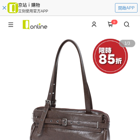
京站ｉ購物
開啟APP
立刻使用官方APP
0
1
/
3