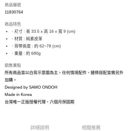
合作金庫商業銀行
第一商業銀行
LINE Pay
商品編號
華南商業銀行
彰化商業銀行
11830764
Apple Pay
上海商業儲蓄銀行
台北富邦商業銀行
國泰世華商業銀行
兆豐國際商業銀行
商品特色
街口支付
臺灣中小企業銀行
台中商業銀行
ㆍ尺寸 : 長 33.5 x 高 16 x 寬 9 (cm)
匯豐（台灣）商業銀行
華泰商業銀行
悠遊付
ㆍ材質 : 純素皮革
聯邦商業銀行
遠東國際商業銀行
元大商業銀行
永豐商業銀行
ㆍ背帶長度 : 約 62~78 (cm)
Google Pay
玉山商業銀行
星展（台灣）商業銀行
ㆍ重量 : 約 680g
台新國際商業銀行
中國信託商業銀行
全盈+PAY
台灣樂天信用卡公司
銷售重點
大哥付你分期
所有商品皆以白背示意圖為主，任何情境配件、鏈條搭配皆需另外
相關說明
加購。
【大哥付你分期使用說明】
AFTEE先享後付
Designed by SAMO ONDOH
1.本服務由台灣大哥大提供，台灣大哥大用戶可立即使用無須另外申請。
2.付款方式選擇「大哥付你分期」，訂單成立後會自動跳轉到大哥付的交易
相關說明
Made in Korea
流程，驗證手機門號後，選擇欲分期的期數、繳款截止日，確認付款後即完
【關於「AFTEE先享後付」】
台灣唯一正版授權代理，六個月保固期
成交易。
ATM付款
AFTEE先享後付是「在收到商品之後才付款」的支付方式。 讓您購物簡單
3.實際核准額度、可分期數及費用金額請依後續交易確認頁面所載為準。
便利好安心！
4.訂單成立30分鐘內，如未前往確認交易或遇審核未通過，訂單將自動取
１．簡單：不需註冊會員、不需綁卡、不需儲值。
運送方式
消。如遇「轉專審核」未通過狀況，表示未達大哥付你分期系統評分，恕無
２．便利：只要手機號碼，簡訊認證，即可結帳。
法說明評估內容。
３．安心：先確認商品／服務後，再付款。
詳細說明
相關推薦
付款後全家取貨
【繳款方式說明】