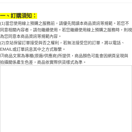
1.分期款項不併入電信帳單，「大哥付你分期」於每月結算日後寄送繳費提
每筆NT$70，滿NT$899(含以上)免運費
【「AFTEE先享後付」結帳流程】
醒簡訊。
１．於結帳方式選擇「AFTEE先享後付」後，將跳轉至「AFTEE先享後付」
2.透過簡訊連結打開帳單後，可選擇「超商條碼／台灣大直營門市／銀行轉
一、訂購須知：
付款後7-11取貨
結帳頁面，進行簡訊認證並確認金額後，即可完成結帳。
帳／街口支付／iPASS MONEY」等通路繳費。
２．訂單成立數日內，您將收到繳費通知簡訊。
(1)當您使用線上預購之服務前，請優先閱讀本商品資訊等規範。若您不
每筆NT$70，滿NT$899(含以上)免運費
３．收到繳費通知簡訊後14天內，點擊此簡訊中的連結，可透過四大超商／
同意相關內容者，請勿繼續使用。若您繼續使用線上預購之服務時，則視
【注意事項】
ATM／網路銀行／等多元方式進行付款，方視為交易完成。
宅配
為您同意本商品資訊等規範內容。
1.本服務係由「台灣大哥大股份有限公司」（以下簡稱本公司）所提供，讓
※ 請注意：結帳手續完成當下不需立刻繳費，但若您需要取消訂單，請聯絡
用戶於交易時，得透過本服務購買商品或服務，並由商店將買賣／分期付款
(2)京站保留訂單接受與否之權利，若無法接受您的訂單，將以電話、
每筆NT$100，滿NT$1,000(含以上)免運費
購買商品的店家。未經商家同意取消之訂單仍視為有效，需透過AFTEE先享
買賣價金債權讓與本公司後，依約使用本公司帳單繳交帳款。
EMAIL或訂單訊息其中之方式聯繫。
後付繳納相關費用。
2.基於同意付款使用「大哥付你分期」之契約關係目的，商店將以您的個人
京站台北店客服中心(1F星巴克旁) 即日起不提供京站紙袋，取件時
※ 交易是否成功請以「AFTEE先享後付 」之結帳頁面顯示為準，若有關於
(3)
商品文案為專櫃(原廠/供應商)所提供，商品顏色可能會因網頁呈現與
資料（包含姓名、電話或地址）提供予台灣大哥大進項蒐集、處理及利用，
是否繳費成功／繳費後需取消欲退款等相關疑問，請聯繫「AFTEE先享後付
請自備購物袋，若需購買紙袋可現場詢問
拍攝關係產生色差，商品依實際供貨樣式為準。
由本公司與您本人進行分期帳單所需資料之確認、核對及更正。
客戶支援中心」
https://netprotections.freshdesk.com/support/home
3.完整用戶服務條款，請詳閱以下連結：
https://oppay.tw/userRule
免運費
【注意事項】
１．透過由恩沛科技股份有限公司提供之「AFTEE先享後付」服務完成之交
易，需依本服務之必要範圍內提供個人資料，並將交易相關給付款項請求債
權轉讓予恩沛科技股份有限公司。
２．關於個人資料處理事宜，請瀏覽以下網址：
https://aftee.tw/terms/#terms3
３．未成年的使用者請事先徵得法定代理人或監護人之同意方可使用
「AFTEE先享後付」，若未經同意申辦者引起之損失，本公司不負相關責
任。
４．使用「AFTEE先享後付」時，將依據個別帳號之用戶狀況，依本公司即
時審查核予不同之上限額度；若仍有額度不足之情形，本公司將視審查結果