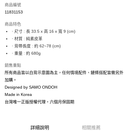
合作金庫商業銀行
第一商業銀行
LINE Pay
商品編號
華南商業銀行
彰化商業銀行
11831153
Apple Pay
上海商業儲蓄銀行
台北富邦商業銀行
國泰世華商業銀行
兆豐國際商業銀行
商品特色
街口支付
臺灣中小企業銀行
台中商業銀行
ㆍ尺寸 : 長 33.5 x 高 16 x 寬 9 (cm)
匯豐（台灣）商業銀行
華泰商業銀行
悠遊付
ㆍ材質 : 純素皮革
聯邦商業銀行
遠東國際商業銀行
元大商業銀行
永豐商業銀行
ㆍ背帶長度 : 約 62~78 (cm)
Google Pay
玉山商業銀行
星展（台灣）商業銀行
ㆍ重量 : 約 680g
台新國際商業銀行
中國信託商業銀行
全盈+PAY
台灣樂天信用卡公司
銷售重點
大哥付你分期
所有商品皆以白背示意圖為主，任何情境配件、鏈條搭配皆需另外
相關說明
加購。
【大哥付你分期使用說明】
AFTEE先享後付
Designed by SAMO ONDOH
1.本服務由台灣大哥大提供，台灣大哥大用戶可立即使用無須另外申請。
2.付款方式選擇「大哥付你分期」，訂單成立後會自動跳轉到大哥付的交易
相關說明
Made in Korea
流程，驗證手機門號後，選擇欲分期的期數、繳款截止日，確認付款後即完
【關於「AFTEE先享後付」】
台灣唯一正版授權代理，六個月保固期
成交易。
ATM付款
AFTEE先享後付是「在收到商品之後才付款」的支付方式。 讓您購物簡單
3.實際核准額度、可分期數及費用金額請依後續交易確認頁面所載為準。
便利好安心！
4.訂單成立30分鐘內，如未前往確認交易或遇審核未通過，訂單將自動取
１．簡單：不需註冊會員、不需綁卡、不需儲值。
運送方式
消。如遇「轉專審核」未通過狀況，表示未達大哥付你分期系統評分，恕無
２．便利：只要手機號碼，簡訊認證，即可結帳。
法說明評估內容。
３．安心：先確認商品／服務後，再付款。
詳細說明
相關推薦
付款後全家取貨
【繳款方式說明】