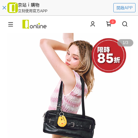
京站ｉ購物
開啟APP
立刻使用官方APP
0
1
/
3