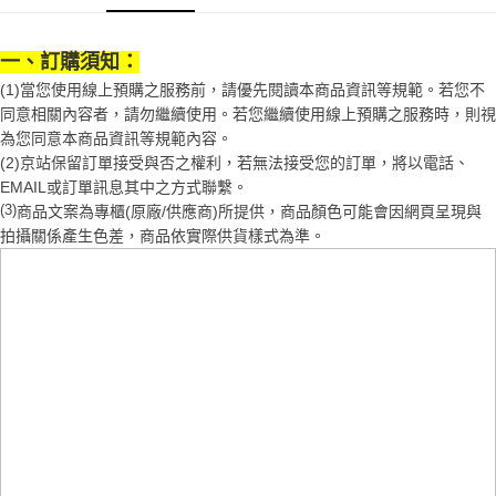
1.分期款項不併入電信帳單，「大哥付你分期」於每月結算日後寄送繳費提
每筆NT$70，滿NT$899(含以上)免運費
【「AFTEE先享後付」結帳流程】
醒簡訊。
１．於結帳方式選擇「AFTEE先享後付」後，將跳轉至「AFTEE先享後付」
2.透過簡訊連結打開帳單後，可選擇「超商條碼／台灣大直營門市／銀行轉
一、訂購須知：
付款後7-11取貨
結帳頁面，進行簡訊認證並確認金額後，即可完成結帳。
帳／街口支付／iPASS MONEY」等通路繳費。
２．訂單成立數日內，您將收到繳費通知簡訊。
(1)當您使用線上預購之服務前，請優先閱讀本商品資訊等規範。若您不
每筆NT$70，滿NT$899(含以上)免運費
３．收到繳費通知簡訊後14天內，點擊此簡訊中的連結，可透過四大超商／
同意相關內容者，請勿繼續使用。若您繼續使用線上預購之服務時，則視
【注意事項】
ATM／網路銀行／等多元方式進行付款，方視為交易完成。
宅配
1.本服務係由「台灣大哥大股份有限公司」（以下簡稱本公司）所提供，讓
為您同意本商品資訊等規範內容。
※ 請注意：結帳手續完成當下不需立刻繳費，但若您需要取消訂單，請聯絡
用戶於交易時，得透過本服務購買商品或服務，並由商店將買賣／分期付款
(2)京站保留訂單接受與否之權利，若無法接受您的訂單，將以電話、
每筆NT$100，滿NT$1,000(含以上)免運費
購買商品的店家。未經商家同意取消之訂單仍視為有效，需透過AFTEE先享
買賣價金債權讓與本公司後，依約使用本公司帳單繳交帳款。
後付繳納相關費用。
EMAIL或訂單訊息其中之方式聯繫。
2.基於同意付款使用「大哥付你分期」之契約關係目的，商店將以您的個人
京站台北店客服中心(1F星巴克旁) 即日起不提供京站紙袋，取件時
※ 交易是否成功請以「AFTEE先享後付 」之結帳頁面顯示為準，若有關於
(3)
商品文案為專櫃(原廠/供應商)所提供，商品顏色可能會因網頁呈現與
資料（包含姓名、電話或地址）提供予台灣大哥大進項蒐集、處理及利用，
是否繳費成功／繳費後需取消欲退款等相關疑問，請聯繫「AFTEE先享後付
請自備購物袋，若需購買紙袋可現場詢問
拍攝關係產生色差，商品依實際供貨樣式為準。
由本公司與您本人進行分期帳單所需資料之確認、核對及更正。
客戶支援中心」
https://netprotections.freshdesk.com/support/home
3.完整用戶服務條款，請詳閱以下連結：
https://oppay.tw/userRule
免運費
【注意事項】
１．透過由恩沛科技股份有限公司提供之「AFTEE先享後付」服務完成之交
易，需依本服務之必要範圍內提供個人資料，並將交易相關給付款項請求債
權轉讓予恩沛科技股份有限公司。
２．關於個人資料處理事宜，請瀏覽以下網址：
https://aftee.tw/terms/#terms3
３．未成年的使用者請事先徵得法定代理人或監護人之同意方可使用
「AFTEE先享後付」，若未經同意申辦者引起之損失，本公司不負相關責
任。
４．使用「AFTEE先享後付」時，將依據個別帳號之用戶狀況，依本公司即
時審查核予不同之上限額度；若仍有額度不足之情形，本公司將視審查結果