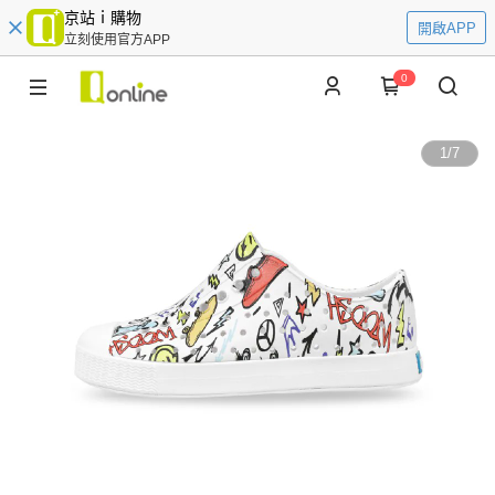
京站ｉ購物
開啟APP
立刻使用官方APP
0
1
/
7