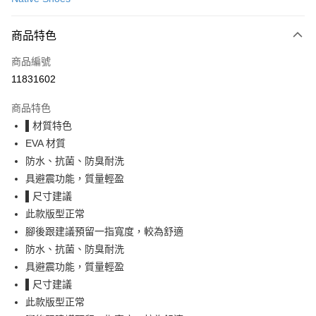
LINE Pay
商品特色
Apple Pay
商品編號
街口支付
11831602
悠遊付
商品特色
Google Pay
▌材質特色
全盈+PAY
EVA 材質
防水、抗菌、防臭耐洗
大哥付你分期
具避震功能，質量輕盈
相關說明
▌尺寸建議
【大哥付你分期使用說明】
AFTEE先享後付
1.本服務由台灣大哥大提供，台灣大哥大用戶可立即使用無須另外申請。
此款版型正常
2.付款方式選擇「大哥付你分期」，訂單成立後會自動跳轉到大哥付的交易
相關說明
腳後跟建議預留一指寬度，較為舒適
流程，驗證手機門號後，選擇欲分期的期數、繳款截止日，確認付款後即完
【關於「AFTEE先享後付」】
防水、抗菌、防臭耐洗
成交易。
ATM付款
AFTEE先享後付是「在收到商品之後才付款」的支付方式。 讓您購物簡單
3.實際核准額度、可分期數及費用金額請依後續交易確認頁面所載為準。
具避震功能，質量輕盈
便利好安心！
4.訂單成立30分鐘內，如未前往確認交易或遇審核未通過，訂單將自動取
１．簡單：不需註冊會員、不需綁卡、不需儲值。
▌尺寸建議
運送方式
消。如遇「轉專審核」未通過狀況，表示未達大哥付你分期系統評分，恕無
２．便利：只要手機號碼，簡訊認證，即可結帳。
法說明評估內容。
此款版型正常
３．安心：先確認商品／服務後，再付款。
付款後全家取貨
【繳款方式說明】