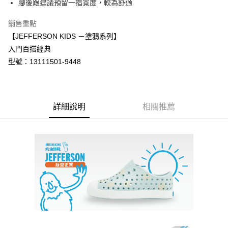
腳後跟建議預留一指寬度，較為舒適
1.分期款項不併入電信帳單，「大哥付你分期」於每月結算日後寄送繳費提
每筆NT$70，滿NT$899(含以上)免運費
【「AFTEE先享後付」結帳流程】
醒簡訊。
１．於結帳方式選擇「AFTEE先享後付」後，將跳轉至「AFTEE先享後付」
銷售重點
2.透過簡訊連結打開帳單後，可選擇「超商條碼／台灣大直營門市／銀行轉
付款後7-11取貨
結帳頁面，進行簡訊認證並確認金額後，即可完成結帳。
帳／街口支付／iPASS MONEY」等通路繳費。
【JEFFERSON KIDS －塗鴉系列】
２．訂單成立數日內，您將收到繳費通知簡訊。
每筆NT$70，滿NT$899(含以上)免運費
入門百搭經典
３．收到繳費通知簡訊後14天內，點擊此簡訊中的連結，可透過四大超商／
【注意事項】
ATM／網路銀行／等多元方式進行付款，方視為交易完成。
型號：13111501-9448
宅配
1.本服務係由「台灣大哥大股份有限公司」（以下簡稱本公司）所提供，讓
※ 請注意：結帳手續完成當下不需立刻繳費，但若您需要取消訂單，請聯絡
用戶於交易時，得透過本服務購買商品或服務，並由商店將買賣／分期付款
每筆NT$100，滿NT$1,000(含以上)免運費
購買商品的店家。未經商家同意取消之訂單仍視為有效，需透過AFTEE先享
買賣價金債權讓與本公司後，依約使用本公司帳單繳交帳款。
後付繳納相關費用。
2.基於同意付款使用「大哥付你分期」之契約關係目的，商店將以您的個人
京站台北店客服中心(1F星巴克旁) 即日起不提供京站紙袋，取件時
※ 交易是否成功請以「AFTEE先享後付 」之結帳頁面顯示為準，若有關於
資料（包含姓名、電話或地址）提供予台灣大哥大進項蒐集、處理及利用，
是否繳費成功／繳費後需取消欲退款等相關疑問，請聯繫「AFTEE先享後付
詳細說明
相關推薦
請自備購物袋，若需購買紙袋可現場詢問
由本公司與您本人進行分期帳單所需資料之確認、核對及更正。
客戶支援中心」
https://netprotections.freshdesk.com/support/home
3.完整用戶服務條款，請詳閱以下連結：
https://oppay.tw/userRule
免運費
【注意事項】
１．透過由恩沛科技股份有限公司提供之「AFTEE先享後付」服務完成之交
易，需依本服務之必要範圍內提供個人資料，並將交易相關給付款項請求債
權轉讓予恩沛科技股份有限公司。
２．關於個人資料處理事宜，請瀏覽以下網址：
https://aftee.tw/terms/#terms3
３．未成年的使用者請事先徵得法定代理人或監護人之同意方可使用
「AFTEE先享後付」，若未經同意申辦者引起之損失，本公司不負相關責
任。
４．使用「AFTEE先享後付」時，將依據個別帳號之用戶狀況，依本公司即
時審查核予不同之上限額度；若仍有額度不足之情形，本公司將視審查結果