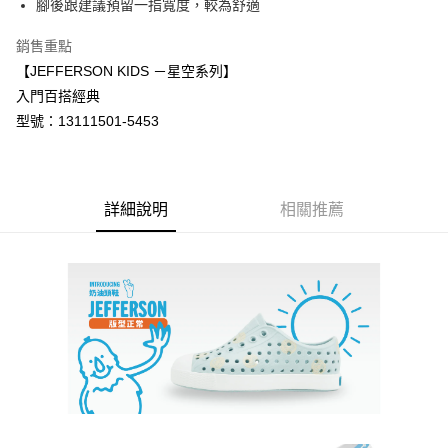
腳後跟建議預留一指寬度，較為舒適
1.分期款項不併入電信帳單，「大哥付你分期」於每月結算日後寄送繳費提
每筆NT$70，滿NT$899(含以上)免運費
【「AFTEE先享後付」結帳流程】
醒簡訊。
１．於結帳方式選擇「AFTEE先享後付」後，將跳轉至「AFTEE先享後付」
銷售重點
2.透過簡訊連結打開帳單後，可選擇「超商條碼／台灣大直營門市／銀行轉
付款後7-11取貨
結帳頁面，進行簡訊認證並確認金額後，即可完成結帳。
帳／街口支付／iPASS MONEY」等通路繳費。
【JEFFERSON KIDS －星空系列】
２．訂單成立數日內，您將收到繳費通知簡訊。
每筆NT$70，滿NT$899(含以上)免運費
入門百搭經典
３．收到繳費通知簡訊後14天內，點擊此簡訊中的連結，可透過四大超商／
【注意事項】
ATM／網路銀行／等多元方式進行付款，方視為交易完成。
型號：13111501-5453
宅配
1.本服務係由「台灣大哥大股份有限公司」（以下簡稱本公司）所提供，讓
※ 請注意：結帳手續完成當下不需立刻繳費，但若您需要取消訂單，請聯絡
用戶於交易時，得透過本服務購買商品或服務，並由商店將買賣／分期付款
每筆NT$100，滿NT$1,000(含以上)免運費
購買商品的店家。未經商家同意取消之訂單仍視為有效，需透過AFTEE先享
買賣價金債權讓與本公司後，依約使用本公司帳單繳交帳款。
後付繳納相關費用。
2.基於同意付款使用「大哥付你分期」之契約關係目的，商店將以您的個人
京站台北店客服中心(1F星巴克旁) 即日起不提供京站紙袋，取件時
※ 交易是否成功請以「AFTEE先享後付 」之結帳頁面顯示為準，若有關於
資料（包含姓名、電話或地址）提供予台灣大哥大進項蒐集、處理及利用，
是否繳費成功／繳費後需取消欲退款等相關疑問，請聯繫「AFTEE先享後付
詳細說明
相關推薦
請自備購物袋，若需購買紙袋可現場詢問
由本公司與您本人進行分期帳單所需資料之確認、核對及更正。
客戶支援中心」
https://netprotections.freshdesk.com/support/home
3.完整用戶服務條款，請詳閱以下連結：
https://oppay.tw/userRule
免運費
【注意事項】
１．透過由恩沛科技股份有限公司提供之「AFTEE先享後付」服務完成之交
易，需依本服務之必要範圍內提供個人資料，並將交易相關給付款項請求債
權轉讓予恩沛科技股份有限公司。
２．關於個人資料處理事宜，請瀏覽以下網址：
https://aftee.tw/terms/#terms3
３．未成年的使用者請事先徵得法定代理人或監護人之同意方可使用
「AFTEE先享後付」，若未經同意申辦者引起之損失，本公司不負相關責
任。
４．使用「AFTEE先享後付」時，將依據個別帳號之用戶狀況，依本公司即
時審查核予不同之上限額度；若仍有額度不足之情形，本公司將視審查結果