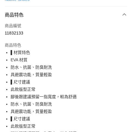
LINE Pay
商品特色
Apple Pay
商品編號
街口支付
11832133
悠遊付
商品特色
Google Pay
▌材質特色
全盈+PAY
EVA 材質
防水、抗菌、防臭耐洗
大哥付你分期
具避震功能，質量輕盈
相關說明
▌尺寸建議
【大哥付你分期使用說明】
AFTEE先享後付
1.本服務由台灣大哥大提供，台灣大哥大用戶可立即使用無須另外申請。
此款版型正常
2.付款方式選擇「大哥付你分期」，訂單成立後會自動跳轉到大哥付的交易
相關說明
腳後跟建議預留一指寬度，較為舒適
流程，驗證手機門號後，選擇欲分期的期數、繳款截止日，確認付款後即完
【關於「AFTEE先享後付」】
防水、抗菌、防臭耐洗
成交易。
ATM付款
AFTEE先享後付是「在收到商品之後才付款」的支付方式。 讓您購物簡單
3.實際核准額度、可分期數及費用金額請依後續交易確認頁面所載為準。
具避震功能，質量輕盈
便利好安心！
4.訂單成立30分鐘內，如未前往確認交易或遇審核未通過，訂單將自動取
１．簡單：不需註冊會員、不需綁卡、不需儲值。
▌尺寸建議
運送方式
消。如遇「轉專審核」未通過狀況，表示未達大哥付你分期系統評分，恕無
２．便利：只要手機號碼，簡訊認證，即可結帳。
法說明評估內容。
此款版型正常
３．安心：先確認商品／服務後，再付款。
付款後全家取貨
【繳款方式說明】