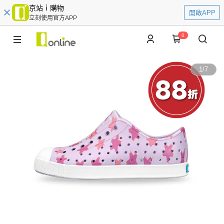
京站ｉ購物
開啟APP
立刻使用官方APP
0
1
/
7