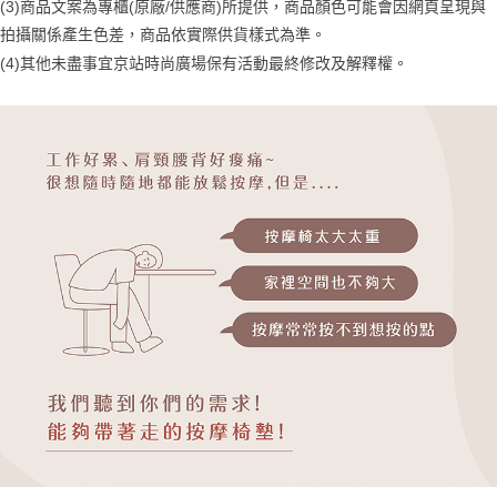
https://aftee.tw/terms/#terms3
(3)商品文案為專櫃(原廠/供應商)所提供，商品顏色可能會因網頁呈現與
３．未成年的使用者請事先徵得法定代理人或監護人之同意方可使用
拍攝關係產生色差，商品依實際供貨樣式為準。
「AFTEE先享後付」，若未經同意申辦者引起之損失，本公司不負相關責
(4)
其他未盡事宜
京站時尚廣場保有活動最終修改及解釋權。
任。
４．使用「AFTEE先享後付」時，將依據個別帳號之用戶狀況，依本公司即
時審查核予不同之上限額度；若仍有額度不足之情形，本公司將視審查結果
請求用戶進行身份認證。
５．嚴禁一人註冊多個帳號或使用他人資訊註冊。若發現惡意使用之情形，
恩沛科技股份有限公司將有權停止該用戶之使用額度並採取法律行動。