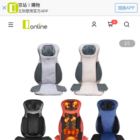
京站ｉ購物
開啟APP
立刻使用官方APP
0
1
/
1