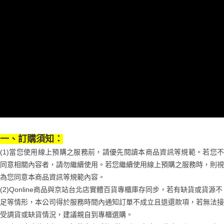
【關於「AFTEE先享後付」】
成交易。
ATM付款
AFTEE先享後付是「在收到商品之後才付款」的支付方式。 讓您購物簡單
3.實際核准額度、可分期數及費用金額請依後續交易確認頁面所載為準。
便利好安心！
4.訂單成立30分鐘內，如未前往確認交易或遇審核未通過，訂單將自動取
１．簡單：不需註冊會員、不需綁卡、不需儲值。
運送方式
消。如遇「轉專審核」未通過狀況，表示未達大哥付你分期系統評分，恕無
２．便利：只要手機號碼，簡訊認證，即可結帳。
法說明評估內容。
３．安心：先確認商品／服務後，再付款。
宅配
【繳款方式說明】
1.分期款項不併入電信帳單，「大哥付你分期」於每月結算日後寄送繳費提
每筆NT$100，滿NT$1,000(含以上)免運費
【「AFTEE先享後付」結帳流程】
醒簡訊。
１．於結帳方式選擇「AFTEE先享後付」後，將跳轉至「AFTEE先享後付」
2.透過簡訊連結打開帳單後，可選擇「超商條碼／台灣大直營門市／銀行轉
京站台北店客服中心(1F星巴克旁) 即日起不提供京站紙袋，取件時
結帳頁面，進行簡訊認證並確認金額後，即可完成結帳。
帳／街口支付／iPASS MONEY」等通路繳費。
２．訂單成立數日內，您將收到繳費通知簡訊。
請自備購物袋，若需購買紙袋可現場詢問
３．收到繳費通知簡訊後14天內，點擊此簡訊中的連結，可透過四大超商／
【注意事項】
免運費
ATM／網路銀行／等多元方式進行付款，方視為交易完成。
1.本服務係由「台灣大哥大股份有限公司」（以下簡稱本公司）所提供，讓
※ 請注意：結帳手續完成當下不需立刻繳費，但若您需要取消訂單，請聯絡
用戶於交易時，得透過本服務購買商品或服務，並由商店將買賣／分期付款
購買商品的店家。未經商家同意取消之訂單仍視為有效，需透過AFTEE先享
買賣價金債權讓與本公司後，依約使用本公司帳單繳交帳款。
後付繳納相關費用。
一、訂購須知：
2.基於同意付款使用「大哥付你分期」之契約關係目的，商店將以您的個人
※ 交易是否成功請以「AFTEE先享後付 」之結帳頁面顯示為準，若有關於
資料（包含姓名、電話或地址）提供予台灣大哥大進項蒐集、處理及利用，
(1)當您使用線上預購之服務前，請優先閱讀本商品資訊等規範。若您不
是否繳費成功／繳費後需取消欲退款等相關疑問，請聯繫「AFTEE先享後付
由本公司與您本人進行分期帳單所需資料之確認、核對及更正。
客戶支援中心」
https://netprotections.freshdesk.com/support/home
同意相關內容者，請勿繼續使用。若您繼續使用線上預購之服務時，則視
3.完整用戶服務條款，請詳閱以下連結：
https://oppay.tw/userRule
為您同意本商品資訊等規範內容。
【注意事項】
１．透過由恩沛科技股份有限公司提供之「AFTEE先享後付」服務完成之交
(2)Qonline商品與京站台北店實體百貨專櫃庫存同步，若有缺貨或貨源不
易，需依本服務之必要範圍內提供個人資料，並將交易相關給付款項請求債
足等情形，本公司得於服務時間內通知訂單不成立且退還款項，若無法接
權轉讓予恩沛科技股份有限公司。
受調貨或缺貨情況，建議親自到專櫃選購。
２．關於個人資料處理事宜，請瀏覽以下網址：