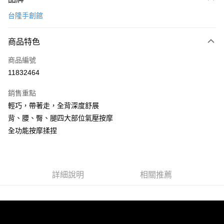
信用卡一次付款
台隆手創館
信用卡分期付款
6 期 0 利率 每期
NT$1,966
21家銀行
商品特色
合作金庫商業銀行
第一商業銀行
LINE Pay
商品編號
華南商業銀行
彰化商業銀行
11832464
Apple Pay
上海商業儲蓄銀行
台北富邦商業銀行
國泰世華商業銀行
兆豐國際商業銀行
銷售重點
街口支付
臺灣中小企業銀行
台中商業銀行
輕巧，帶著走，全背深度舒展
匯豐（台灣）商業銀行
華泰商業銀行
悠遊付
背、腰、臀、腿四大部位氣壓按摩
聯邦商業銀行
遠東國際商業銀行
元大商業銀行
永豐商業銀行
全功能按摩揉捏
Google Pay
玉山商業銀行
星展（台灣）商業銀行
台新國際商業銀行
中國信託商業銀行
全盈+PAY
台灣樂天信用卡公司
大哥付你分期
詳細說明
相關推薦
相關說明
【大哥付你分期使用說明】
AFTEE先享後付
1.本服務由台灣大哥大提供，台灣大哥大用戶可立即使用無須另外申請。
2.付款方式選擇「大哥付你分期」，訂單成立後會自動跳轉到大哥付的交易
相關說明
流程，驗證手機門號後，選擇欲分期的期數、繳款截止日，確認付款後即完