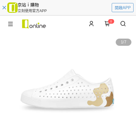
京站ｉ購物
開啟APP
立刻使用官方APP
0
1
/
7