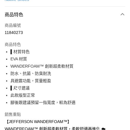
LINE Pay
商品特色
Apple Pay
商品編號
街口支付
11840273
悠遊付
商品特色
Google Pay
▌材質特色
全盈+PAY
EVA 材質
WANDERFOAM™ 創新超柔軟材質
大哥付你分期
防水、抗菌、防臭耐洗
相關說明
具避震功能，質量輕盈
【大哥付你分期使用說明】
AFTEE先享後付
1.本服務由台灣大哥大提供，台灣大哥大用戶可立即使用無須另外申請。
▌尺寸建議
2.付款方式選擇「大哥付你分期」，訂單成立後會自動跳轉到大哥付的交易
相關說明
此款版型正常
流程，驗證手機門號後，選擇欲分期的期數、繳款截止日，確認付款後即完
【關於「AFTEE先享後付」】
腳後跟建議預留一指寬度，較為舒適
成交易。
ATM付款
AFTEE先享後付是「在收到商品之後才付款」的支付方式。 讓您購物簡單
3.實際核准額度、可分期數及費用金額請依後續交易確認頁面所載為準。
便利好安心！
4.訂單成立30分鐘內，如未前往確認交易或遇審核未通過，訂單將自動取
銷售重點
１．簡單：不需註冊會員、不需綁卡、不需儲值。
運送方式
消。如遇「轉專審核」未通過狀況，表示未達大哥付你分期系統評分，恕無
２．便利：只要手機號碼，簡訊認證，即可結帳。
【JEFFERSON WANDERFOAM™】
法說明評估內容。
３．安心：先確認商品／服務後，再付款。
付款後全家取貨
WANDERFOAM™ 創新超柔軟材質，柔軟舒適再進化 ☁️
【繳款方式說明】