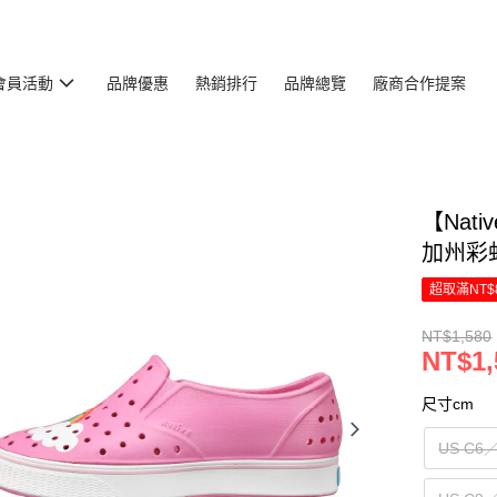
會員活動
品牌優惠
熱銷排行
品牌總覽
廠商合作提案
【Nati
加州彩
超取滿NT$
NT$1,580
NT$1,
尺寸cm
US C6