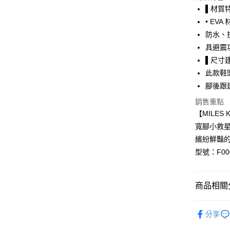
▌材質
Google Pa
• EVA
防水、
全盈+PAY
具避震
大哥付你
▌尺寸
相關說明
此款鞋
【大哥付
AFTEE先
腳後跟
1.本服務
2.付款方
相關說明
銷售重點
流程，驗
【關於「A
【MILES 
ATM付款
完成交易
AFTEE
3.實際核
便利好安
寬腳小救
4.訂單成
１．簡單
繽紛鮮豔
消。如遇
２．便利
運送方式
無法說明
型號：F000
３．安心
【繳款方
付款後全
1.分期款
【「AFT
醒簡訊。
每筆NT$7
１．於結帳
商品相關分
2.透過簡
付」結帳
帳／街口支
付款後7-1
２．訂單
鞋包/服飾
３．收到繳
每筆NT$7
分享
【注意事
／ATM／
鞋包/服飾
1.本服務
※ 請注意