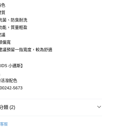
特色
y
 材質
抗菌、防臭耐洗
功能，質量輕盈
分期
建議
頭偏寬
你分期使用說明】
享後付
建議預留一指寬度，較為舒適
由台灣大哥大提供，台灣大哥大用戶可立即使用無須另外申請。
式選擇「大哥付你分期」，訂單成立後會自動跳轉到大哥付的交易
證手機門號後，選擇欲分期的期數、繳款截止日，確認付款後即
FTEE先享後付」】
KIDS 小邁斯】
。
先享後付是「在收到商品之後才付款」的支付方式。 讓您購物簡單
准額度、可分期數及費用金額請依後續交易確認頁面所載為準。
心！
星
立30分鐘內，如未前往確認交易或遇審核未通過，訂單將自動取
：不需註冊會員、不需綁卡、不需儲值。
的活潑配色
「轉專審核」未通過狀況，表示未達大哥付你分期系統評分，恕
：只要手機號碼，簡訊認證，即可結帳。
評估內容。
0242-5673
：先確認商品／服務後，再付款。
式說明】
家取貨
項不併入電信帳單，「大哥付你分期」於每月結算日後寄送繳費提
EE先享後付」結帳流程】
0，滿NT$899(含以上)免運費
方式選擇「AFTEE先享後付」後，將跳轉至「AFTEE先享後
類 (2)
訊連結打開帳單後，可選擇「超商條碼／台灣大直營門市／銀行轉
頁面，進行簡訊認證並確認金額後，即可完成結帳。
付／iPASS MONEY」等通路繳費。
1取貨
成立數日內，您將收到繳費通知簡訊。
Native Shoes
費通知簡訊後14天內，點擊此簡訊中的連結，可透過四大超商
0，滿NT$899(含以上)免運費
客服
項】
網路銀行／等多元方式進行付款，方視為交易完成。
【休閒/帆布/懶人鞋】
係由「台灣大哥大股份有限公司」（以下簡稱本公司）所提供，讓
：結帳手續完成當下不需立刻繳費，但若您需要取消訂單，請聯