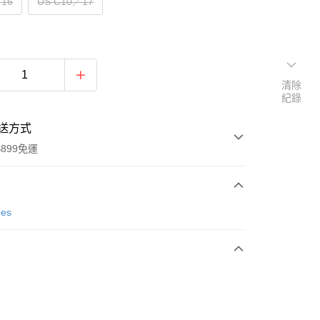
／16
US C10／17
清除
紀錄
送方式
899免運
次付款
oes