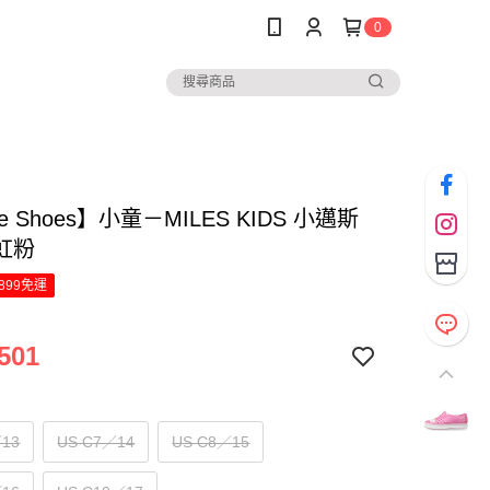
0
ve Shoes】小童－MILES KIDS 小邁斯
虹粉
899免運
501
／13
US C7／14
US C8／15