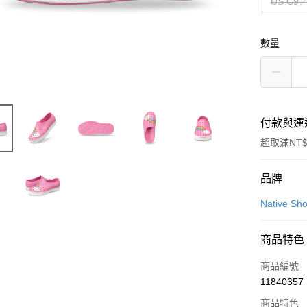
US C9
數量
付款與運
超取滿NT$
付款方式
品牌
信用卡一
Native Sh
LINE Pay
商品特色
Apple Pay
商品編號
街口支付
11840357
商品特色
悠遊付