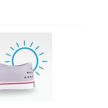
易時，得透過本服務購買商品或服務，並由商店將買賣／分期付
的店家。未經商家同意取消之訂單仍視為有效，需透過AFTEE
金債權讓與本公司後，依約使用本公司帳單繳交帳款。
繳納相關費用。
00，滿NT$1,000(含以上)免運費
意付款使用「大哥付你分期」之契約關係目的，商店將以您的個人
否成功請以「AFTEE先享後付 」之結帳頁面顯示為準，若有關於
含姓名、電話或地址）提供予台灣大哥大進項蒐集、處理及利
功／繳費後需取消欲退款等相關疑問，請聯繫「AFTEE先享後
客服中心(1F星巴克旁) 即日起不提供京站紙袋，取件時
公司與您本人進行分期帳單所需資料之確認、核對及更正。
援中心」
https://netprotections.freshdesk.com/support/home
物袋，若需購買紙袋可現場詢問
戶服務條款，請詳閱以下連結：
https://oppay.tw/userRule
項】
恩沛科技股份有限公司提供之「AFTEE先享後付」服務完成之
依本服務之必要範圍內提供個人資料，並將交易相關給付款項請
讓予恩沛科技股份有限公司。
個人資料處理事宜，請瀏覽以下網址：
ee.tw/terms/#terms3
年的使用者請事先徵得法定代理人或監護人之同意方可使用
E先享後付」，若未經同意申辦者引起之損失，本公司不負相關責
AFTEE先享後付」時，將依據個別帳號之用戶狀況，依本公司
核予不同之上限額度；若仍有額度不足之情形，本公司將視審查
用戶進行身份認證。
一人註冊多個帳號或使用他人資訊註冊。若發現惡意使用之情
科技股份有限公司將有權停止該用戶之使用額度並採取法律行