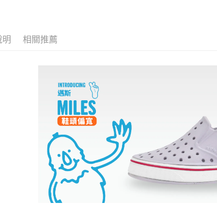
宅配
用戶於交
絡購買商品
款買賣價
先享後付
每筆NT$1
2.基於同
※ 交易是
資料（包
是否繳費成
京站台北店
說明
相關推薦
用，由本
付客戶支
請自備購
3.完整用
免運費
【注意事
１．透過由
交易，需
求債權轉
２．關於
https://aft
３．未成
「AFTE
任。
４．使用「
即時審查
結果請求
５．嚴禁
形，恩沛
動。