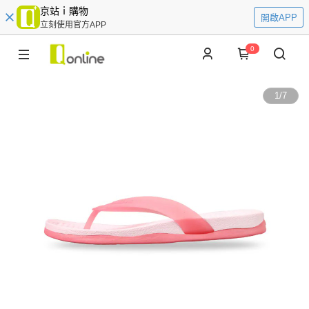
京站ｉ購物
開啟APP
立刻使用官方APP
0
1
/
7