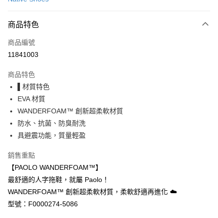
LINE Pay
商品特色
Apple Pay
商品編號
街口支付
11841003
悠遊付
商品特色
Google Pay
▌材質特色
全盈+PAY
EVA 材質
WANDERFOAM™ 創新超柔軟材質
大哥付你分期
防水、抗菌、防臭耐洗
相關說明
具避震功能，質量輕盈
【大哥付你分期使用說明】
AFTEE先享後付
1.本服務由台灣大哥大提供，台灣大哥大用戶可立即使用無須另外申請。
銷售重點
2.付款方式選擇「大哥付你分期」，訂單成立後會自動跳轉到大哥付的交易
相關說明
流程，驗證手機門號後，選擇欲分期的期數、繳款截止日，確認付款後即完
【PAOLO WANDERFOAM™】
【關於「AFTEE先享後付」】
成交易。
ATM付款
AFTEE先享後付是「在收到商品之後才付款」的支付方式。 讓您購物簡單
最舒適的人字拖鞋，就屬 Paolo！
3.實際核准額度、可分期數及費用金額請依後續交易確認頁面所載為準。
便利好安心！
4.訂單成立30分鐘內，如未前往確認交易或遇審核未通過，訂單將自動取
WANDERFOAM™ 創新超柔軟材質，柔軟舒適再進化 ☁️
１．簡單：不需註冊會員、不需綁卡、不需儲值。
運送方式
消。如遇「轉專審核」未通過狀況，表示未達大哥付你分期系統評分，恕無
２．便利：只要手機號碼，簡訊認證，即可結帳。
型號：F0000274-5086
法說明評估內容。
３．安心：先確認商品／服務後，再付款。
付款後全家取貨
【繳款方式說明】