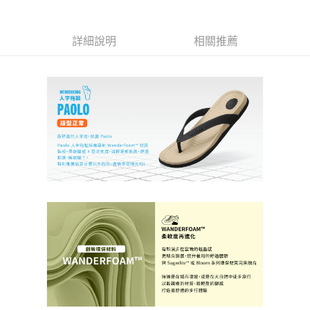
1.分期款項不併入電信帳單，「大哥付你分期」於每月結算日後寄送繳費提
每筆NT$70，滿NT$899(含以上)免運費
【「AFTEE先享後付」結帳流程】
醒簡訊。
１．於結帳方式選擇「AFTEE先享後付」後，將跳轉至「AFTEE先享後付」
2.透過簡訊連結打開帳單後，可選擇「超商條碼／台灣大直營門市／銀行轉
付款後7-11取貨
詳細說明
相關推薦
結帳頁面，進行簡訊認證並確認金額後，即可完成結帳。
帳／街口支付／iPASS MONEY」等通路繳費。
２．訂單成立數日內，您將收到繳費通知簡訊。
每筆NT$70，滿NT$899(含以上)免運費
３．收到繳費通知簡訊後14天內，點擊此簡訊中的連結，可透過四大超商／
【注意事項】
ATM／網路銀行／等多元方式進行付款，方視為交易完成。
宅配
1.本服務係由「台灣大哥大股份有限公司」（以下簡稱本公司）所提供，讓
※ 請注意：結帳手續完成當下不需立刻繳費，但若您需要取消訂單，請聯絡
用戶於交易時，得透過本服務購買商品或服務，並由商店將買賣／分期付款
每筆NT$100，滿NT$1,000(含以上)免運費
購買商品的店家。未經商家同意取消之訂單仍視為有效，需透過AFTEE先享
買賣價金債權讓與本公司後，依約使用本公司帳單繳交帳款。
後付繳納相關費用。
2.基於同意付款使用「大哥付你分期」之契約關係目的，商店將以您的個人
京站台北店客服中心(1F星巴克旁) 即日起不提供京站紙袋，取件時
※ 交易是否成功請以「AFTEE先享後付 」之結帳頁面顯示為準，若有關於
資料（包含姓名、電話或地址）提供予台灣大哥大進項蒐集、處理及利用，
是否繳費成功／繳費後需取消欲退款等相關疑問，請聯繫「AFTEE先享後付
請自備購物袋，若需購買紙袋可現場詢問
由本公司與您本人進行分期帳單所需資料之確認、核對及更正。
客戶支援中心」
https://netprotections.freshdesk.com/support/home
3.完整用戶服務條款，請詳閱以下連結：
https://oppay.tw/userRule
免運費
【注意事項】
１．透過由恩沛科技股份有限公司提供之「AFTEE先享後付」服務完成之交
易，需依本服務之必要範圍內提供個人資料，並將交易相關給付款項請求債
權轉讓予恩沛科技股份有限公司。
２．關於個人資料處理事宜，請瀏覽以下網址：
https://aftee.tw/terms/#terms3
３．未成年的使用者請事先徵得法定代理人或監護人之同意方可使用
「AFTEE先享後付」，若未經同意申辦者引起之損失，本公司不負相關責
任。
４．使用「AFTEE先享後付」時，將依據個別帳號之用戶狀況，依本公司即
時審查核予不同之上限額度；若仍有額度不足之情形，本公司將視審查結果