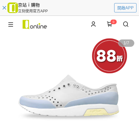
京站ｉ購物
開啟APP
立刻使用官方APP
0
1
/
7