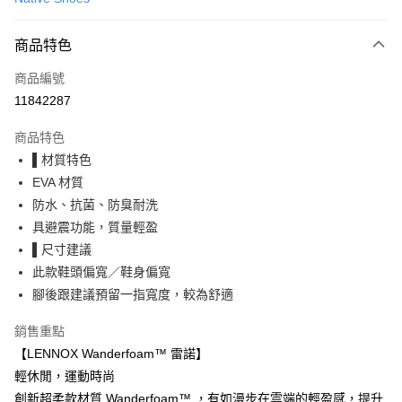
LINE Pay
商品特色
Apple Pay
商品編號
街口支付
11842287
悠遊付
商品特色
Google Pay
▌材質特色
全盈+PAY
EVA 材質
防水、抗菌、防臭耐洗
大哥付你分期
具避震功能，質量輕盈
相關說明
▌尺寸建議
【大哥付你分期使用說明】
AFTEE先享後付
1.本服務由台灣大哥大提供，台灣大哥大用戶可立即使用無須另外申請。
此款鞋頭偏寬／鞋身偏寬
2.付款方式選擇「大哥付你分期」，訂單成立後會自動跳轉到大哥付的交易
相關說明
腳後跟建議預留一指寬度，較為舒適
流程，驗證手機門號後，選擇欲分期的期數、繳款截止日，確認付款後即完
【關於「AFTEE先享後付」】
成交易。
ATM付款
AFTEE先享後付是「在收到商品之後才付款」的支付方式。 讓您購物簡單
銷售重點
3.實際核准額度、可分期數及費用金額請依後續交易確認頁面所載為準。
便利好安心！
4.訂單成立30分鐘內，如未前往確認交易或遇審核未通過，訂單將自動取
【LENNOX Wanderfoam™ 雷諾】
１．簡單：不需註冊會員、不需綁卡、不需儲值。
運送方式
消。如遇「轉專審核」未通過狀況，表示未達大哥付你分期系統評分，恕無
２．便利：只要手機號碼，簡訊認證，即可結帳。
輕休閒，運動時尚
法說明評估內容。
３．安心：先確認商品／服務後，再付款。
付款後全家取貨
創新超柔款材質 Wanderfoam™ ，有如漫步在雲端的輕盈感，提升
【繳款方式說明】