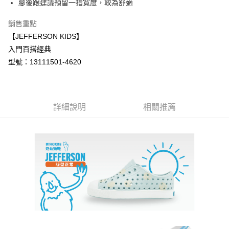
腳後跟建議預留一指寬度，較為舒適
1.分期款項不併入電信帳單，「大哥付你分期」於每月結算日後寄送繳費提
每筆NT$70，滿NT$1,000(含以上)免運費
【「AFTEE先享後付」結帳流程】
醒簡訊。
１．於結帳方式選擇「AFTEE先享後付」後，將跳轉至「AFTEE先享後付」
銷售重點
2.透過簡訊連結打開帳單後，可選擇「超商條碼／台灣大直營門市／銀行轉
付款後7-11取貨
結帳頁面，進行簡訊認證並確認金額後，即可完成結帳。
帳／街口支付／iPASS MONEY」等通路繳費。
【JEFFERSON KIDS】
２．訂單成立數日內，您將收到繳費通知簡訊。
每筆NT$70，滿NT$1,000(含以上)免運費
入門百搭經典
３．收到繳費通知簡訊後14天內，點擊此簡訊中的連結，可透過四大超商／
【注意事項】
ATM／網路銀行／等多元方式進行付款，方視為交易完成。
型號：13111501-4620
宅配
1.本服務係由「台灣大哥大股份有限公司」（以下簡稱本公司）所提供，讓
※ 請注意：結帳手續完成當下不需立刻繳費，但若您需要取消訂單，請聯絡
用戶於交易時，得透過本服務購買商品或服務，並由商店將買賣／分期付款
每筆NT$100，滿NT$1,200(含以上)免運費
購買商品的店家。未經商家同意取消之訂單仍視為有效，需透過AFTEE先享
買賣價金債權讓與本公司後，依約使用本公司帳單繳交帳款。
後付繳納相關費用。
2.基於同意付款使用「大哥付你分期」之契約關係目的，商店將以您的個人
京站台北店客服中心(1F星巴克旁) 即日起不提供京站紙袋，取件時
※ 交易是否成功請以「AFTEE先享後付 」之結帳頁面顯示為準，若有關於
資料（包含姓名、電話或地址）提供予台灣大哥大進項蒐集、處理及利用，
是否繳費成功／繳費後需取消欲退款等相關疑問，請聯繫「AFTEE先享後付
詳細說明
相關推薦
請自備購物袋，若需購買紙袋可現場詢問
由本公司與您本人進行分期帳單所需資料之確認、核對及更正。
客戶支援中心」
https://netprotections.freshdesk.com/support/home
3.完整用戶服務條款，請詳閱以下連結：
https://oppay.tw/userRule
免運費
【注意事項】
１．透過由恩沛科技股份有限公司提供之「AFTEE先享後付」服務完成之交
易，需依本服務之必要範圍內提供個人資料，並將交易相關給付款項請求債
權轉讓予恩沛科技股份有限公司。
２．關於個人資料處理事宜，請瀏覽以下網址：
https://aftee.tw/terms/#terms3
３．未成年的使用者請事先徵得法定代理人或監護人之同意方可使用
「AFTEE先享後付」，若未經同意申辦者引起之損失，本公司不負相關責
任。
４．使用「AFTEE先享後付」時，將依據個別帳號之用戶狀況，依本公司即
時審查核予不同之上限額度；若仍有額度不足之情形，本公司將視審查結果