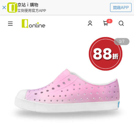
京站ｉ購物
開啟APP
立刻使用官方APP
0
1
/
7