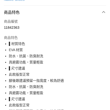
LINE Pay
商品特色
Apple Pay
商品編號
街口支付
11842363
悠遊付
商品特色
Google Pay
▌材質特色
全盈+PAY
EVA 材質
防水、抗菌、防臭耐洗
大哥付你分期
具避震功能，質量輕盈
相關說明
▌尺寸建議
【大哥付你分期使用說明】
AFTEE先享後付
1.本服務由台灣大哥大提供，台灣大哥大用戶可立即使用無須另外申請。
此款版型正常
2.付款方式選擇「大哥付你分期」，訂單成立後會自動跳轉到大哥付的交易
相關說明
腳後跟建議預留一指寬度，較為舒適
流程，驗證手機門號後，選擇欲分期的期數、繳款截止日，確認付款後即完
【關於「AFTEE先享後付」】
防水、抗菌、防臭耐洗
成交易。
ATM付款
AFTEE先享後付是「在收到商品之後才付款」的支付方式。 讓您購物簡單
3.實際核准額度、可分期數及費用金額請依後續交易確認頁面所載為準。
具避震功能，質量輕盈
便利好安心！
4.訂單成立30分鐘內，如未前往確認交易或遇審核未通過，訂單將自動取
１．簡單：不需註冊會員、不需綁卡、不需儲值。
▌尺寸建議
運送方式
消。如遇「轉專審核」未通過狀況，表示未達大哥付你分期系統評分，恕無
２．便利：只要手機號碼，簡訊認證，即可結帳。
法說明評估內容。
此款版型正常
３．安心：先確認商品／服務後，再付款。
付款後全家取貨
【繳款方式說明】