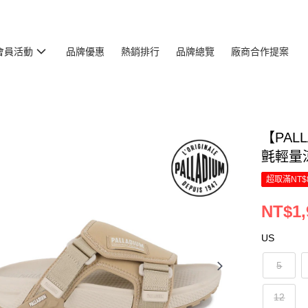
會員活動
品牌優惠
熱銷排行
品牌總覽
廠商合作提案
【PAL
氈輕量涼
超取滿NT$
NT$1,
US
5
12