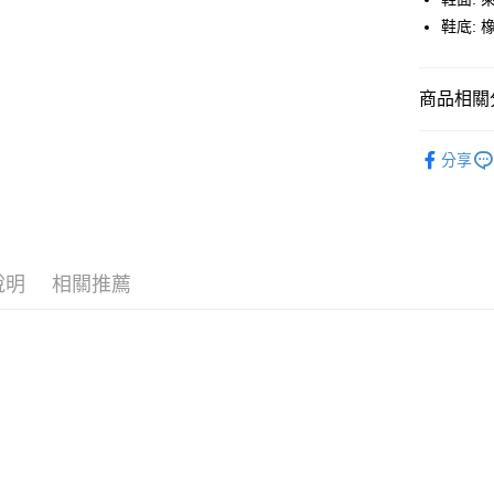
Google Pa
鞋底: 
全盈+PAY
大哥付你
商品相關分
相關說明
鞋包/服飾
【大哥付
分享
AFTEE先
1.本服務
鞋包/服飾
2.付款方
相關說明
流程，驗
【關於「A
ATM付款
完成交易
AFTEE
3.實際核
便利好安
4.訂單成
１．簡單
說明
相關推薦
消。如遇
２．便利
運送方式
無法說明
３．安心
【繳款方
付款後全
1.分期款
【「AFT
醒簡訊。
每筆NT$7
１．於結帳
2.透過簡
付」結帳
帳／街口支
付款後7-1
２．訂單
３．收到繳
每筆NT$7
【注意事
／ATM／
1.本服務
※ 請注意
宅配
用戶於交
絡購買商品