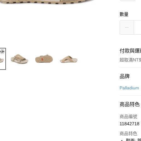
數量
付款與運
超取滿NT$
付款方式
品牌
信用卡一
Palladium
LINE Pay
商品特色
Apple Pay
商品編號
街口支付
11842718
商品特色
悠遊付
鞋面: 