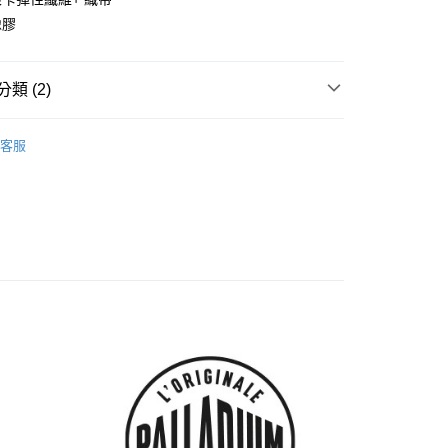
y
橡膠
分期
類 (2)
Palladium
你分期使用說明】
客服
享後付
由台灣大哥大提供，台灣大哥大用戶可立即使用無須另外申請。
【涼鞋】
式選擇「大哥付你分期」，訂單成立後會自動跳轉到大哥付的交易
證手機門號後，選擇欲分期的期數、繳款截止日，確認付款後即
FTEE先享後付」】
。
先享後付是「在收到商品之後才付款」的支付方式。 讓您購物簡單
准額度、可分期數及費用金額請依後續交易確認頁面所載為準。
心！
立30分鐘內，如未前往確認交易或遇審核未通過，訂單將自動取
：不需註冊會員、不需綁卡、不需儲值。
「轉專審核」未通過狀況，表示未達大哥付你分期系統評分，恕
：只要手機號碼，簡訊認證，即可結帳。
評估內容。
：先確認商品／服務後，再付款。
式說明】
家取貨
項不併入電信帳單，「大哥付你分期」於每月結算日後寄送繳費提
EE先享後付」結帳流程】
0，滿NT$899(含以上)免運費
方式選擇「AFTEE先享後付」後，將跳轉至「AFTEE先享後
訊連結打開帳單後，可選擇「超商條碼／台灣大直營門市／銀行轉
頁面，進行簡訊認證並確認金額後，即可完成結帳。
付／iPASS MONEY」等通路繳費。
1取貨
成立數日內，您將收到繳費通知簡訊。
費通知簡訊後14天內，點擊此簡訊中的連結，可透過四大超商
0，滿NT$899(含以上)免運費
項】
網路銀行／等多元方式進行付款，方視為交易完成。
係由「台灣大哥大股份有限公司」（以下簡稱本公司）所提供，讓
：結帳手續完成當下不需立刻繳費，但若您需要取消訂單，請聯
易時，得透過本服務購買商品或服務，並由商店將買賣／分期付
的店家。未經商家同意取消之訂單仍視為有效，需透過AFTEE