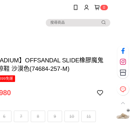
0
LADIUM】OFFSANDAL SLIDE橡膠魔鬼
鞋 沙漠色(74684-257-M)
899免運
980
6
7
8
9
10
11