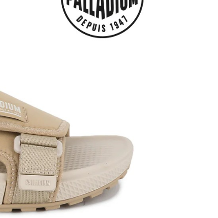
金債權讓與本公司後，依約使用本公司帳單繳交帳款。
繳納相關費用。
00，滿NT$1,000(含以上)免運費
意付款使用「大哥付你分期」之契約關係目的，商店將以您的個人
否成功請以「AFTEE先享後付 」之結帳頁面顯示為準，若有關於
含姓名、電話或地址）提供予台灣大哥大進項蒐集、處理及利
功／繳費後需取消欲退款等相關疑問，請聯繫「AFTEE先享後
客服中心(1F星巴克旁) 即日起不提供京站紙袋，取件時
公司與您本人進行分期帳單所需資料之確認、核對及更正。
援中心」
https://netprotections.freshdesk.com/support/home
物袋，若需購買紙袋可現場詢問
戶服務條款，請詳閱以下連結：
https://oppay.tw/userRule
項】
恩沛科技股份有限公司提供之「AFTEE先享後付」服務完成之
依本服務之必要範圍內提供個人資料，並將交易相關給付款項請
讓予恩沛科技股份有限公司。
個人資料處理事宜，請瀏覽以下網址：
ee.tw/terms/#terms3
年的使用者請事先徵得法定代理人或監護人之同意方可使用
E先享後付」，若未經同意申辦者引起之損失，本公司不負相關責
AFTEE先享後付」時，將依據個別帳號之用戶狀況，依本公司
核予不同之上限額度；若仍有額度不足之情形，本公司將視審查
用戶進行身份認證。
一人註冊多個帳號或使用他人資訊註冊。若發現惡意使用之情
科技股份有限公司將有權停止該用戶之使用額度並採取法律行