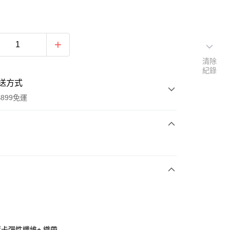
清除
紀錄
送方式
899免運
次付款
萊卡彈性纖維+ 織帶