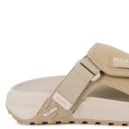
款買賣價
先享後付
每筆NT$1
2.基於同
※ 交易是
資料（包
是否繳費成
京站台北店
用，由本
付客戶支
請自備購
3.完整用
免運費
【注意事
１．透過由
交易，需
求債權轉
２．關於
https://aft
３．未成
「AFTE
任。
４．使用「
即時審查
結果請求
５．嚴禁
形，恩沛
動。