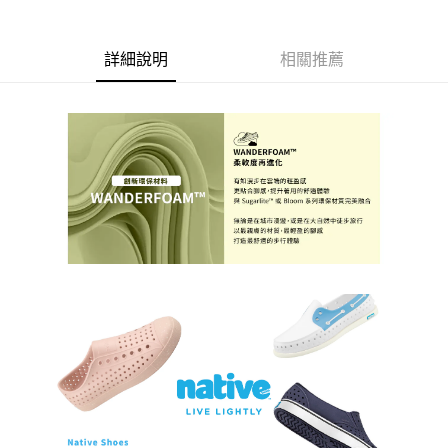
1.分期款項不併入電信帳單，「大哥付你分期」於每月結算日後寄送繳費提
每筆NT$70，滿NT$899(含以上)免運費
【「AFTEE先享後付」結帳流程】
醒簡訊。
１．於結帳方式選擇「AFTEE先享後付」後，將跳轉至「AFTEE先享後付」
2.透過簡訊連結打開帳單後，可選擇「超商條碼／台灣大直營門市／銀行轉
付款後7-11取貨
詳細說明
相關推薦
結帳頁面，進行簡訊認證並確認金額後，即可完成結帳。
帳／街口支付／iPASS MONEY」等通路繳費。
２．訂單成立數日內，您將收到繳費通知簡訊。
每筆NT$70，滿NT$899(含以上)免運費
３．收到繳費通知簡訊後14天內，點擊此簡訊中的連結，可透過四大超商／
【注意事項】
ATM／網路銀行／等多元方式進行付款，方視為交易完成。
宅配
1.本服務係由「台灣大哥大股份有限公司」（以下簡稱本公司）所提供，讓
※ 請注意：結帳手續完成當下不需立刻繳費，但若您需要取消訂單，請聯絡
用戶於交易時，得透過本服務購買商品或服務，並由商店將買賣／分期付款
每筆NT$100，滿NT$1,000(含以上)免運費
購買商品的店家。未經商家同意取消之訂單仍視為有效，需透過AFTEE先享
買賣價金債權讓與本公司後，依約使用本公司帳單繳交帳款。
後付繳納相關費用。
2.基於同意付款使用「大哥付你分期」之契約關係目的，商店將以您的個人
京站台北店客服中心(1F星巴克旁) 即日起不提供京站紙袋，取件時
※ 交易是否成功請以「AFTEE先享後付 」之結帳頁面顯示為準，若有關於
資料（包含姓名、電話或地址）提供予台灣大哥大進項蒐集、處理及利用，
是否繳費成功／繳費後需取消欲退款等相關疑問，請聯繫「AFTEE先享後付
請自備購物袋，若需購買紙袋可現場詢問
由本公司與您本人進行分期帳單所需資料之確認、核對及更正。
客戶支援中心」
https://netprotections.freshdesk.com/support/home
3.完整用戶服務條款，請詳閱以下連結：
https://oppay.tw/userRule
免運費
【注意事項】
１．透過由恩沛科技股份有限公司提供之「AFTEE先享後付」服務完成之交
易，需依本服務之必要範圍內提供個人資料，並將交易相關給付款項請求債
權轉讓予恩沛科技股份有限公司。
２．關於個人資料處理事宜，請瀏覽以下網址：
https://aftee.tw/terms/#terms3
３．未成年的使用者請事先徵得法定代理人或監護人之同意方可使用
「AFTEE先享後付」，若未經同意申辦者引起之損失，本公司不負相關責
任。
４．使用「AFTEE先享後付」時，將依據個別帳號之用戶狀況，依本公司即
時審查核予不同之上限額度；若仍有額度不足之情形，本公司將視審查結果