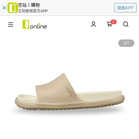
京站ｉ購物
開啟APP
立刻使用官方APP
0
1
/
7