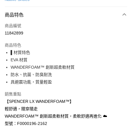
LINE Pay
商品特色
Apple Pay
商品編號
街口支付
11842899
悠遊付
商品特色
Google Pay
▌材質特色
全盈+PAY
EVA 材質
WANDERFOAM™ 創新超柔軟材質
大哥付你分期
防水、抗菌、防臭耐洗
相關說明
具避震功能，質量輕盈
【大哥付你分期使用說明】
AFTEE先享後付
1.本服務由台灣大哥大提供，台灣大哥大用戶可立即使用無須另外申請。
銷售重點
2.付款方式選擇「大哥付你分期」，訂單成立後會自動跳轉到大哥付的交易
相關說明
流程，驗證手機門號後，選擇欲分期的期數、繳款截止日，確認付款後即完
【SPENCER LX WANDERFOAM™】
【關於「AFTEE先享後付」】
成交易。
ATM付款
AFTEE先享後付是「在收到商品之後才付款」的支付方式。 讓您購物簡單
輕舒適，隨穿隨走
3.實際核准額度、可分期數及費用金額請依後續交易確認頁面所載為準。
便利好安心！
4.訂單成立30分鐘內，如未前往確認交易或遇審核未通過，訂單將自動取
WANDERFOAM™ 創新超柔軟材質，柔軟舒適再進化 ☁️
１．簡單：不需註冊會員、不需綁卡、不需儲值。
運送方式
消。如遇「轉專審核」未通過狀況，表示未達大哥付你分期系統評分，恕無
２．便利：只要手機號碼，簡訊認證，即可結帳。
型號：F0000196-2162
法說明評估內容。
３．安心：先確認商品／服務後，再付款。
付款後全家取貨
【繳款方式說明】