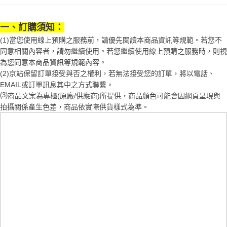
２．訂單成立數日內，您將收到繳費通知簡訊。
每筆NT$70，滿NT$1,000(含以上)免運費
３．收到繳費通知簡訊後14天內，點擊此簡訊中的連結，可透過四大超商／
【注意事項】
ATM／網路銀行／等多元方式進行付款，方視為交易完成。
宅配
一、訂購須知：
1.本服務係由「台灣大哥大股份有限公司」（以下簡稱本公司）所提供，讓
※ 請注意：結帳手續完成當下不需立刻繳費，但若您需要取消訂單，請聯絡
用戶於交易時，得透過本服務購買商品或服務，並由商店將買賣／分期付款
每筆NT$100，滿NT$1,200(含以上)免運費
(1)當您使用線上預購之服務前，請優先閱讀本商品資訊等規範。若您不
購買商品的店家。未經商家同意取消之訂單仍視為有效，需透過AFTEE先享
買賣價金債權讓與本公司後，依約使用本公司帳單繳交帳款。
後付繳納相關費用。
同意相關內容者，請勿繼續使用。若您繼續使用線上預購之服務時，則視
2.基於同意付款使用「大哥付你分期」之契約關係目的，商店將以您的個人
京站台北店客服中心(1F星巴克旁) 即日起不提供京站紙袋，取件時
※ 交易是否成功請以「AFTEE先享後付 」之結帳頁面顯示為準，若有關於
為您同意本商品資訊等規範內容。
資料（包含姓名、電話或地址）提供予台灣大哥大進項蒐集、處理及利用，
是否繳費成功／繳費後需取消欲退款等相關疑問，請聯繫「AFTEE先享後付
請自備購物袋，若需購買紙袋可現場詢問
由本公司與您本人進行分期帳單所需資料之確認、核對及更正。
(2)京站保留訂單接受與否之權利，若無法接受您的訂單，將以電話、
客戶支援中心」
https://netprotections.freshdesk.com/support/home
3.完整用戶服務條款，請詳閱以下連結：
https://oppay.tw/userRule
EMAIL或訂單訊息其中之方式聯繫。
免運費
【注意事項】
(3)
商品文案為專櫃(原廠/供應商)所提供，商品顏色可能會因網頁呈現與
１．透過由恩沛科技股份有限公司提供之「AFTEE先享後付」服務完成之交
拍攝關係產生色差，商品依實際供貨樣式為準。
易，需依本服務之必要範圍內提供個人資料，並將交易相關給付款項請求債
權轉讓予恩沛科技股份有限公司。
２．關於個人資料處理事宜，請瀏覽以下網址：
https://aftee.tw/terms/#terms3
３．未成年的使用者請事先徵得法定代理人或監護人之同意方可使用
「AFTEE先享後付」，若未經同意申辦者引起之損失，本公司不負相關責
任。
４．使用「AFTEE先享後付」時，將依據個別帳號之用戶狀況，依本公司即
時審查核予不同之上限額度；若仍有額度不足之情形，本公司將視審查結果
請求用戶進行身份認證。
５．嚴禁一人註冊多個帳號或使用他人資訊註冊。若發現惡意使用之情形，
恩沛科技股份有限公司將有權停止該用戶之使用額度並採取法律行動。