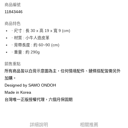
商品編號
街口支付
11843446
悠遊付
商品特色
Google Pay
ㆍ尺寸 : 長 30 x 高 19 x 寬 9 (cm)
全盈+PAY
ㆍ材質 : 小牛人造皮革
ㆍ背帶長度 : 約 60~90 (cm)
大哥付你分期
ㆍ重量 : 約 290g
相關說明
【大哥付你分期使用說明】
銷售重點
AFTEE先享後付
1.本服務由台灣大哥大提供，台灣大哥大用戶可立即使用無須另外申請。
所有商品皆以白背示意圖為主，任何情境配件、鏈條搭配皆需另外
2.付款方式選擇「大哥付你分期」，訂單成立後會自動跳轉到大哥付的交易
相關說明
流程，驗證手機門號後，選擇欲分期的期數、繳款截止日，確認付款後即完
加購。
【關於「AFTEE先享後付」】
成交易。
ATM付款
AFTEE先享後付是「在收到商品之後才付款」的支付方式。 讓您購物簡單
Designed by SAMO ONDOH
3.實際核准額度、可分期數及費用金額請依後續交易確認頁面所載為準。
便利好安心！
4.訂單成立30分鐘內，如未前往確認交易或遇審核未通過，訂單將自動取
Made in Korea
１．簡單：不需註冊會員、不需綁卡、不需儲值。
運送方式
消。如遇「轉專審核」未通過狀況，表示未達大哥付你分期系統評分，恕無
２．便利：只要手機號碼，簡訊認證，即可結帳。
台灣唯一正版授權代理，六個月保固期
法說明評估內容。
３．安心：先確認商品／服務後，再付款。
付款後全家取貨
【繳款方式說明】
1.分期款項不併入電信帳單，「大哥付你分期」於每月結算日後寄送繳費提
每筆NT$70，滿NT$1,000(含以上)免運費
【「AFTEE先享後付」結帳流程】
醒簡訊。
１．於結帳方式選擇「AFTEE先享後付」後，將跳轉至「AFTEE先享後付」
2.透過簡訊連結打開帳單後，可選擇「超商條碼／台灣大直營門市／銀行轉
付款後7-11取貨
詳細說明
相關推薦
結帳頁面，進行簡訊認證並確認金額後，即可完成結帳。
帳／街口支付／iPASS MONEY」等通路繳費。