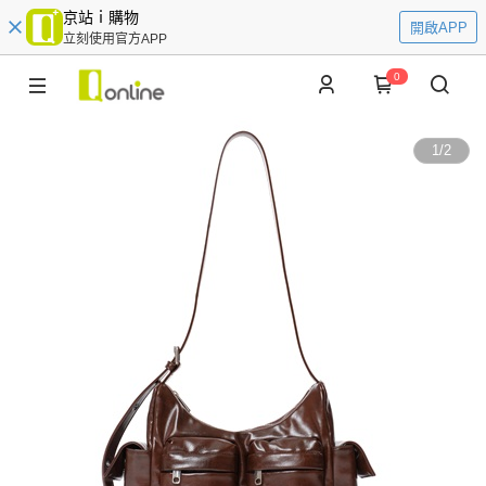
京站ｉ購物
開啟APP
立刻使用官方APP
0
1
/
2