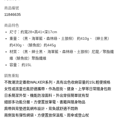
商品編號
街口支付
11846635
悠遊付
商品特色
Google Pay
尺寸：約寬28×高41×深17cm
全盈+PAY
重量：（黑、海軍藍、森林綠、土狼棕） 約410g、（紳士黑）
約430g、（鯡魚紋）約445g
大哥付你分期
材質：（黑、紳士黑、 海軍藍、森林綠、土狼棕）尼龍／聚酯纖
相關說明
維（鯡魚紋）聚酯纖維
【大哥付你分期使用說明】
AFTEE先享後付
1.本服務由台灣大哥大提供，台灣大哥大用戶可立即使用無須另外申請。
容量： 約15L
2.付款方式選擇「大哥付你分期」，訂單成立後會自動跳轉到大哥付的交易
相關說明
流程，驗證手機門號後，選擇欲分期的期數、繳款截止日，確認付款後即完
銷售重點
【關於「AFTEE先享後付」】
成交易。
ATM付款
AFTEE先享後付是「在收到商品之後才付款」的支付方式。 讓您購物簡單
不敗潮流定番款WALKER系列，具有出色收納容量的15L輕便規格
3.實際核准額度、可分期數及費用金額請依後續交易確認頁面所載為準。
便利好安心！
4.訂單成立30分鐘內，如未前往確認交易或遇審核未通過，訂單將自動取
女性或孩童也能舒適攜帶，作為逛街、健身、上學等日常隨身包款
１．簡單：不需註冊會員、不需綁卡、不需儲值。
運送方式
消。如遇「轉專審核」未通過狀況，表示未達大哥付你分期系統評分，恕無
２．便利：只要手機號碼，簡訊認證，即可結帳。
日系簡潔外型、機能防潑面料，外出穿搭簡單就有型
法說明評估內容。
３．安心：先確認商品／服務後，再付款。
付款後全家取貨
細部多功能分層，方便置放筆電、書籍與隨身物品
【繳款方式說明】
1.分期款項不併入電信帳單，「大哥付你分期」於每月結算日後寄送繳費提
每筆NT$70，滿NT$899(含以上)免運費
肩帶與背墊透氣網布設計，背負感舒適不悶熱
【「AFTEE先享後付」結帳流程】
醒簡訊。
１．於結帳方式選擇「AFTEE先享後付」後，將跳轉至「AFTEE先享後付」
兩側皆有彈性網袋，方便置放保溫瓶、雨傘或登山杖
2.透過簡訊連結打開帳單後，可選擇「超商條碼／台灣大直營門市／銀行轉