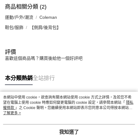
商品相關分類 (2)
運動/戶外/潮流
Coleman
鞋包/服飾
【側肩/後背包】
評價
喜歡這個商品嗎？購買後給他一個好評吧
本分類熱銷
全站排行
本網站中使用 cookie，欲查詢有關本網站使用 cookie 方式之詳情，及若您不希
熱門標籤
望在電腦上使用 cookie 時應如何變更電腦的 cookie 設定，請參閱本網站「
隱私
權條款
」之 Cookie 聲明。您繼續使用本網站即表示您同意本公司得按本網站使
用條款之 Cookie 聲明使用 cookie。
了解更多 >
我知道了