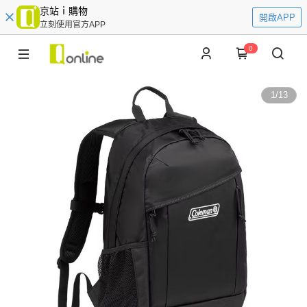
京站ｉ購物
開啟APP
立刻使用官方APP
0
1
/
13