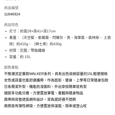
商品編號
街口支付
11846924
悠遊付
商品特色
Google Pay
尺寸：約寬28×高41×深17cm
全盈+PAY
重量：（天空藍、紫羅蘭、閃耀灰、黑、海軍藍、森林綠、 土狼
棕）約410g、（紳士黑）約430g
大哥付你分期
材質：尼龍／聚酯纖維
相關說明
容量：約 15L
【大哥付你分期使用說明】
AFTEE先享後付
1.本服務由台灣大哥大提供，台灣大哥大用戶可立即使用無須另外申請。
銷售重點
2.付款方式選擇「大哥付你分期」，訂單成立後會自動跳轉到大哥付的交易
相關說明
流程，驗證手機門號後，選擇欲分期的期數、繳款截止日，確認付款後即完
不敗潮流定番款WALKER系列，具有出色收納容量的15L輕便規格
【關於「AFTEE先享後付」】
成交易。
ATM付款
AFTEE先享後付是「在收到商品之後才付款」的支付方式。 讓您購物簡單
女性或孩童也能舒適攜帶，作為逛街、健身、上學等日常隨身包款
3.實際核准額度、可分期數及費用金額請依後續交易確認頁面所載為準。
便利好安心！
4.訂單成立30分鐘內，如未前往確認交易或遇審核未通過，訂單將自動取
日系簡潔外型、機能防潑面料，外出穿搭簡單就有型
１．簡單：不需註冊會員、不需綁卡、不需儲值。
運送方式
消。如遇「轉專審核」未通過狀況，表示未達大哥付你分期系統評分，恕無
２．便利：只要手機號碼，簡訊認證，即可結帳。
細部多功能分層，方便置放筆電、書籍與隨身物品
法說明評估內容。
３．安心：先確認商品／服務後，再付款。
付款後全家取貨
肩帶與背墊透氣網布設計，背負感舒適不悶熱
【繳款方式說明】
1.分期款項不併入電信帳單，「大哥付你分期」於每月結算日後寄送繳費提
每筆NT$70，滿NT$899(含以上)免運費
兩側皆有彈性網袋，方便置放保溫瓶、雨傘或登山杖
【「AFTEE先享後付」結帳流程】
醒簡訊。
１．於結帳方式選擇「AFTEE先享後付」後，將跳轉至「AFTEE先享後付」
2.透過簡訊連結打開帳單後，可選擇「超商條碼／台灣大直營門市／銀行轉