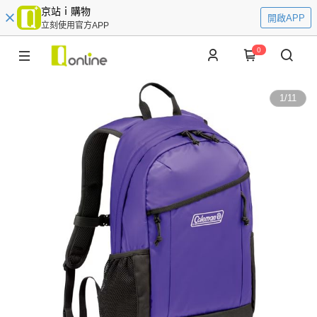
京站ｉ購物
開啟APP
立刻使用官方APP
0
1
/
11