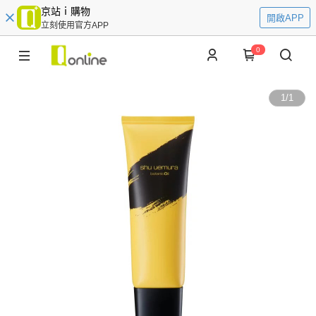
京站ｉ購物
開啟APP
立刻使用官方APP
0
1
/
1