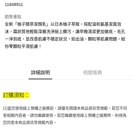
11848911
悠遊付
銷售重點
Google Pay
全新「柚子精萃潔顏乳」以日本柚子萃取，搭配溫和氨基潔面泡
全盈+PAY
沫，霜狀質地輕鬆深層洗淨臉上髒污，讓早晚清潔更加徹底，毛孔
一淨到底，並改善肌膚不穩定狀況，如出油、顆粒等肌膚問題，給
大哥付你分期
你零顆粒平滑肌膚！
相關說明
【大哥付你分期使用說明】
AFTEE先享後付
1.本服務由台灣大哥大提供，台灣大哥大用戶可立即使用無須另外申請。
2.付款方式選擇「大哥付你分期」，訂單成立後會自動跳轉到大哥付的交易
相關說明
流程，驗證手機門號後，選擇欲分期的期數、繳款截止日，確認付款後即完
詳細說明
相關推薦
【關於「AFTEE先享後付」】
成交易。
ATM付款
AFTEE先享後付是「在收到商品之後才付款」的支付方式。 讓您購物簡單
3.實際核准額度、可分期數及費用金額請依後續交易確認頁面所載為準。
便利好安心！
4.訂單成立30分鐘內，如未前往確認交易或遇審核未通過，訂單將自動取
１．簡單：不需註冊會員、不需綁卡、不需儲值。
運送方式
消。如遇「轉專審核」未通過狀況，表示未達大哥付你分期系統評分，恕無
訂購須知：
２．便利：只要手機號碼，簡訊認證，即可結帳。
法說明評估內容。
３．安心：先確認商品／服務後，再付款。
付款後全家取貨
【繳款方式說明】
(1)當您使用線上預購之服務前，請優先閱讀本商品資訊等規範。若您不同
1.分期款項不併入電信帳單，「大哥付你分期」於每月結算日後寄送繳費提
每筆NT$70，滿NT$899(含以上)免運費
【「AFTEE先享後付」結帳流程】
醒簡訊。
意相關內容者，請勿繼續使用。若您繼續使用線上預購之服務時，則視為
１．於結帳方式選擇「AFTEE先享後付」後，將跳轉至「AFTEE先享後付」
2.透過簡訊連結打開帳單後，可選擇「超商條碼／台灣大直營門市／銀行轉
付款後7-11取貨
結帳頁面，進行簡訊認證並確認金額後，即可完成結帳。
您同意本商品資訊等規範內容。
帳／街口支付／iPASS MONEY」等通路繳費。
２．訂單成立數日內，您將收到繳費通知簡訊。
每筆NT$70，滿NT$899(含以上)免運費
３．收到繳費通知簡訊後14天內，點擊此簡訊中的連結，可透過四大超商／