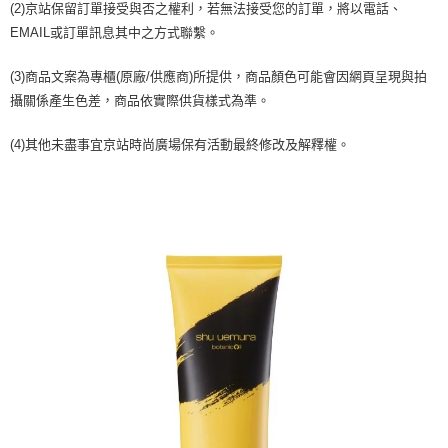
(2)京站保留訂單接受與否之權利，若無法接受您的訂單，將以電話、
【注意事項】
ATM／網路銀行／等多元方式進行付款，方視為交易完成。
宅配
1.本服務係由「台灣大哥大股份有限公司」（以下簡稱本公司）所提供，讓
EMAIL或訂單訊息其中之方式聯繫。
※ 請注意：結帳手續完成當下不需立刻繳費，但若您需要取消訂單，請聯絡
用戶於交易時，得透過本服務購買商品或服務，並由商店將買賣／分期付款
每筆NT$100，滿NT$1,000(含以上)免運費
購買商品的店家。未經商家同意取消之訂單仍視為有效，需透過AFTEE先享
買賣價金債權讓與本公司後，依約使用本公司帳單繳交帳款。
後付繳納相關費用。
(3)商品文案為專櫃(原廠/供應商)所提供，商品顏色可能會因網頁呈現與拍
2.基於同意付款使用「大哥付你分期」之契約關係目的，商店將以您的個人
京站台北店客服中心(1F星巴克旁) 即日起不提供京站紙袋，取件時
※ 交易是否成功請以「AFTEE先享後付 」之結帳頁面顯示為準，若有關於
資料（包含姓名、電話或地址）提供予台灣大哥大進項蒐集、處理及利用，
攝關係產生色差，商品依實際供貨樣式為準。
是否繳費成功／繳費後需取消欲退款等相關疑問，請聯繫「AFTEE先享後付
請自備購物袋，若需購買紙袋可現場詢問
由本公司與您本人進行分期帳單所需資料之確認、核對及更正。
客戶支援中心」
https://netprotections.freshdesk.com/support/home
3.完整用戶服務條款，請詳閱以下連結：
https://oppay.tw/userRule
免運費
(4)其他未盡事宜京站時尚廣場保有活動最終修改及解釋權。
【注意事項】
１．透過由恩沛科技股份有限公司提供之「AFTEE先享後付」服務完成之交
易，需依本服務之必要範圍內提供個人資料，並將交易相關給付款項請求債
權轉讓予恩沛科技股份有限公司。
２．關於個人資料處理事宜，請瀏覽以下網址：
https://aftee.tw/terms/#terms3
３．未成年的使用者請事先徵得法定代理人或監護人之同意方可使用
「AFTEE先享後付」，若未經同意申辦者引起之損失，本公司不負相關責
任。
４．使用「AFTEE先享後付」時，將依據個別帳號之用戶狀況，依本公司即
時審查核予不同之上限額度；若仍有額度不足之情形，本公司將視審查結果
請求用戶進行身份認證。
５．嚴禁一人註冊多個帳號或使用他人資訊註冊。若發現惡意使用之情形，
恩沛科技股份有限公司將有權停止該用戶之使用額度並採取法律行動。