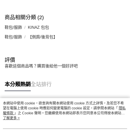
商品相關分類 (2)
鞋包/服飾
KINAZ 包包
鞋包/服飾
【側肩/後背包】
評價
喜歡這個商品嗎？購買後給他一個好評吧
本分類熱銷
全站排行
本網站中使用 cookie，欲查詢有關本網站使用 cookie 方式之詳情，及若您不希
熱門標籤
望在電腦上使用 cookie 時應如何變更電腦的 cookie 設定，請參閱本網站「
隱私
權條款
」之 Cookie 聲明。您繼續使用本網站即表示您同意本公司得按本網站使
用條款之 Cookie 聲明使用 cookie。
了解更多 >