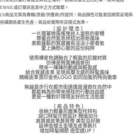
醒簡訊。
１．於結帳方式選擇「AFTEE先享後付」後，將跳轉至「AFTEE先享後付」
2.透過簡訊連結打開帳單後，可選擇「超商條碼／台灣大直營門市／銀行轉
EMAIL或訂單訊息其中之方式聯繫。
付款後7-11取貨
結帳頁面，進行簡訊認證並確認金額後，即可完成結帳。
帳／街口支付／iPASS MONEY」等通路繳費。
２．訂單成立數日內，您將收到繳費通知簡訊。
(3)商品文案為專櫃(原廠/供應商)所提供，商品顏色可能會因網頁呈現與
每筆NT$70，滿NT$899(含以上)免運費
３．收到繳費通知簡訊後14天內，點擊此簡訊中的連結，可透過四大超商／
拍攝關係產生色差，商品依實際供貨樣式為準。
【注意事項】
ATM／網路銀行／等多元方式進行付款，方視為交易完成。
〔 設 計 理 念 〕
宅配
1.本服務係由「台灣大哥大股份有限公司」（以下簡稱本公司）所提供，讓
※ 請注意：結帳手續完成當下不需立刻繳費，但若您需要取消訂單，請聯絡
一片隨著微風搖曳迷人姿態的麥穗
用戶於交易時，得透過本服務購買商品或服務，並由商店將買賣／分期付款
每筆NT$100，滿NT$1,000(含以上)免運費
購買商品的店家。未經商家同意取消之訂單仍視為有效，需透過AFTEE先享
帶著自然氣息烘焙出原始風味
買賣價金債權讓與本公司後，依約使用本公司帳單繳交帳款。
後付繳納相關費用。
柔軟蓬鬆的質感擁有淡淡小麥香氣
2.基於同意付款使用「大哥付你分期」之契約關係目的，商店將以您的個人
愛上撫慰心靈的這份純粹
京站台北店客服中心(1F星巴克旁) 即日起不提供京站紙袋，取件時
※ 交易是否成功請以「AFTEE先享後付 」之結帳頁面顯示為準，若有關於
資料（包含姓名、電話或地址）提供予台灣大哥大進項蒐集、處理及利用，
是否繳費成功／繳費後需取消欲退款等相關疑問，請聯繫「AFTEE先享後付
請自備購物袋，若需購買紙袋可現場詢問
由本公司與您本人進行分期帳單所需資料之確認、核對及更正。
使用裸麥色調融合了輕盈的尼龍材質
客戶支援中心」
https://netprotections.freshdesk.com/support/home
3.完整用戶服務條款，請詳閱以下連結：
https://oppay.tw/userRule
彷彿是微風拂過麥田
免運費
帶來一陣陣的動感與輕盈感
【注意事項】
結合質感皮革 呈現具層次感的時髦風味
１．透過由恩沛科技股份有限公司提供之「AFTEE先享後付」服務完成之交
精緻皮革燙印金色LOGO 如同加冕的時尚徽章
易，需依本服務之必要範圍內提供個人資料，並將交易相關給付款項請求債
權轉讓予恩沛科技股份有限公司。
無論是步行在都市街道還是漫遊在自然中
都能夠為你帶來絕佳的行動自由感
２．關於個人資料處理事宜，請瀏覽以下網址：
更是一種對於環境友好的生活態度
https://aftee.tw/terms/#terms3
３．未成年的使用者請事先徵得法定代理人或監護人之同意方可使用
〔 商 品 特 色 〕
「AFTEE先享後付」，若未經同意申辦者引起之損失，本公司不負相關責
收納力輕量尼龍美型托特包
任。
袋口時髦花苞設計 顏值加分
４．使用「AFTEE先享後付」時，將依據個別帳號之用戶狀況，依本公司即
高質感皮革肩背帶 美型且好揹
時審查核予不同之上限額度；若仍有額度不足之情形，本公司將視審查結果
延伸金燦五金環及皮革飾片
請求用戶進行身份認證。
增加時髦細節 造型感UP！
５．嚴禁一人註冊多個帳號或使用他人資訊註冊。若發現惡意使用之情形，