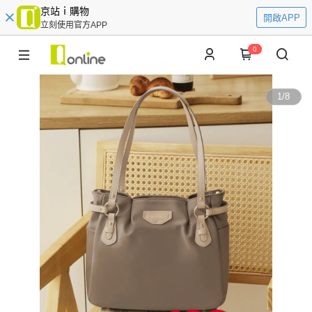
京站ｉ購物
開啟APP
立刻使用官方APP
0
1
/
8