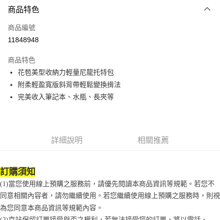
商品特色
Apple Pay
商品編號
街口支付
11848948
悠遊付
商品特色
Google Pay
花苞美型收納力輕量尼龍托特包
全盈+PAY
附柔輕盈寬版斜背帶輕鬆變換揹法
完美收入筆記本、水瓶、長夾等
大哥付你分期
相關說明
【大哥付你分期使用說明】
AFTEE先享後付
1.本服務由台灣大哥大提供，台灣大哥大用戶可立即使用無須另外申請。
詳細說明
相關推薦
2.付款方式選擇「大哥付你分期」，訂單成立後會自動跳轉到大哥付的交易
相關說明
流程，驗證手機門號後，選擇欲分期的期數、繳款截止日，確認付款後即完
【關於「AFTEE先享後付」】
成交易。
ATM付款
AFTEE先享後付是「在收到商品之後才付款」的支付方式。 讓您購物簡單
3.實際核准額度、可分期數及費用金額請依後續交易確認頁面所載為準。
訂購須知
便利好安心！
4.訂單成立30分鐘內，如未前往確認交易或遇審核未通過，訂單將自動取
１．簡單：不需註冊會員、不需綁卡、不需儲值。
(1)當您使用線上預購之服務前，請優先閱讀本商品資訊等規範。若您不
運送方式
消。如遇「轉專審核」未通過狀況，表示未達大哥付你分期系統評分，恕無
２．便利：只要手機號碼，簡訊認證，即可結帳。
法說明評估內容。
同意相關內容者，請勿繼續使用。若您繼續使用線上預購之服務時，則視
３．安心：先確認商品／服務後，再付款。
付款後全家取貨
【繳款方式說明】
為您同意本商品資訊等規範內容。
1.分期款項不併入電信帳單，「大哥付你分期」於每月結算日後寄送繳費提
每筆NT$70，滿NT$899(含以上)免運費
【「AFTEE先享後付」結帳流程】
(2)京站保留訂單接受與否之權利，若無法接受您的訂單，將以電話、