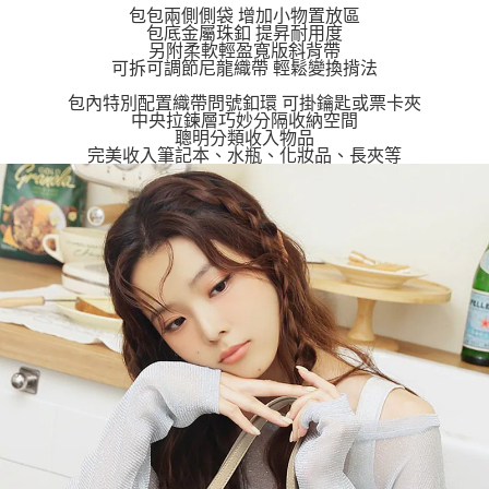
包包兩側側袋 增加小物置放區
恩沛科技股份有限公司將有權停止該用戶之使用額度並採取法律行動。
包底金屬珠釦 提昇耐用度
另附柔軟輕盈寬版斜背帶
可拆可調節尼龍織帶 輕鬆變換揹法
包內特別配置織帶問號釦環 可掛鑰匙或票卡夾
中央拉鍊層巧妙分隔收納空間
聰明分類收入物品
完美收入筆記本、水瓶、化妝品、長夾等