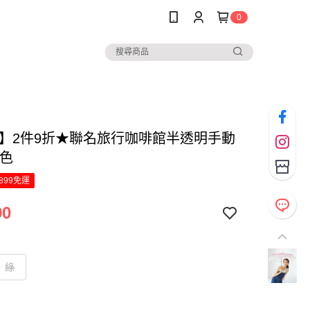
0
c.】2件9折★聯名旅行咖啡館半透明手動
多色
899免運
90
綠