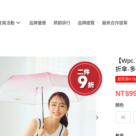
會員活動
品牌優惠
熱銷排行
品牌總覽
廠商合作提案
【Wp
折傘-
超取滿NT$
NT$9
顏色
粉
數量