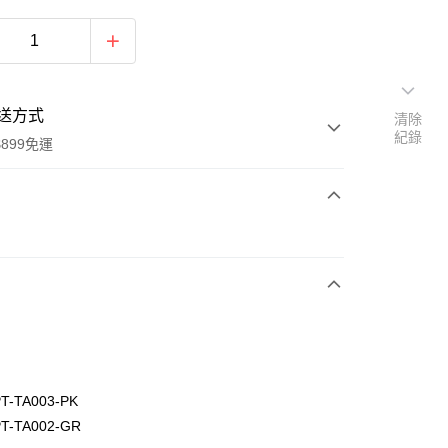
送方式
清除
紀錄
899免運
次付款
-TA003-PK
y
-TA002-GR