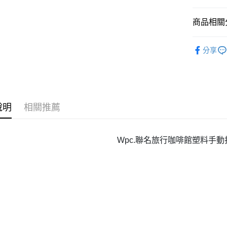
全盈+PAY
大哥付你
商品相關分
相關說明
飾品/配件
【大哥付
分享
AFTEE先
1.本服務
飾品/配件
2.付款方
相關說明
流程，驗
【關於「A
ATM付款
完成交易
AFTEE
3.實際核
便利好安
4.訂單成
１．簡單
說明
相關推薦
消。如遇
２．便利
運送方式
無法說明
３．安心
【繳款方
付款後全
1.分期款
【「AFT
Wpc.聯名旅行咖啡館塑料手動
醒簡訊。
每筆NT$7
１．於結帳
2.透過簡
付」結帳
帳／街口支
付款後7-1
２．訂單
３．收到繳
每筆NT$7
【注意事
／ATM／
1.本服務
※ 請注意
宅配
用戶於交
絡購買商品
款買賣價
先享後付
每筆NT$1
2.基於同
※ 交易是
資料（包