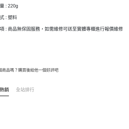
 : 220g
 : 塑料
項 : 商品無保固服務，如需維修可送至實體專櫃進行報價維修
個商品嗎？購買後給他一個好評吧
熱銷
全站排行