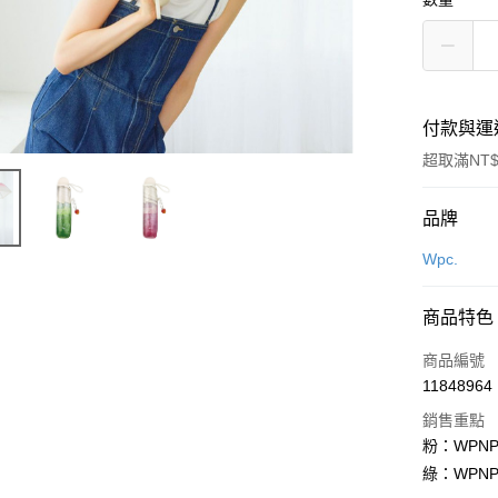
付款與運
超取滿NT$
付款方式
品牌
信用卡一
Wpc.
LINE Pay
商品特色
Apple Pay
商品編號
街口支付
11848964
銷售重點
悠遊付
粉：WPNPT
Google Pa
綠：WPNPT