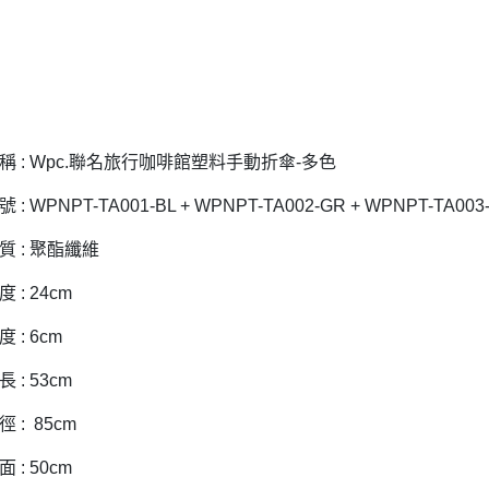
是否繳費成
京站台北店
用，由本
付客戶支
請自備購
3.完整用
免運費
【注意事
１．透過由
交易，需
求債權轉
２．關於
https://aft
稱 : Wpc.聯名旅行咖啡館塑料手動折傘-多色
３．未成
「AFTE
: WPNPT-TA001-BL + WPNPT-TA002-GR + WPNPT-TA003
任。
４．使用「
質 : 聚酯纖維
即時審查
結果請求
 : 24cm
５．嚴禁
形，恩沛
 : 6cm
動。
 : 53cm
 : 85cm
 : 50cm