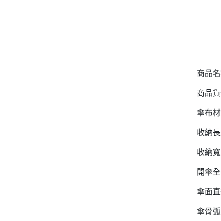
商品名
商品貨號 
傘布材
收納長度
收納寬度
開傘全長
傘面直徑
傘骨弧面