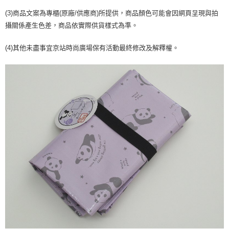
２．訂單成立數日內，您將收到繳費通知簡訊。
每筆NT$70，滿NT$899(含以上)免運費
３．收到繳費通知簡訊後14天內，點擊此簡訊中的連結，可透過四大超商／
(3)商品文案為專櫃(原廠/供應商)所提供，商品顏色可能會因網頁呈現與拍
【注意事項】
ATM／網路銀行／等多元方式進行付款，方視為交易完成。
攝關係產生色差，商品依實際供貨樣式為準。
宅配
1.本服務係由「台灣大哥大股份有限公司」（以下簡稱本公司）所提供，讓
※ 請注意：結帳手續完成當下不需立刻繳費，但若您需要取消訂單，請聯絡
用戶於交易時，得透過本服務購買商品或服務，並由商店將買賣／分期付款
每筆NT$100，滿NT$1,000(含以上)免運費
購買商品的店家。未經商家同意取消之訂單仍視為有效，需透過AFTEE先享
買賣價金債權讓與本公司後，依約使用本公司帳單繳交帳款。
(4)其他未盡事宜京站時尚廣場保有活動最終修改及解釋權。
後付繳納相關費用。
2.基於同意付款使用「大哥付你分期」之契約關係目的，商店將以您的個人
京站台北店客服中心(1F星巴克旁) 即日起不提供京站紙袋，取件時
※ 交易是否成功請以「AFTEE先享後付 」之結帳頁面顯示為準，若有關於
資料（包含姓名、電話或地址）提供予台灣大哥大進項蒐集、處理及利用，
是否繳費成功／繳費後需取消欲退款等相關疑問，請聯繫「AFTEE先享後付
請自備購物袋，若需購買紙袋可現場詢問
由本公司與您本人進行分期帳單所需資料之確認、核對及更正。
客戶支援中心」
https://netprotections.freshdesk.com/support/home
3.完整用戶服務條款，請詳閱以下連結：
https://oppay.tw/userRule
免運費
【注意事項】
１．透過由恩沛科技股份有限公司提供之「AFTEE先享後付」服務完成之交
易，需依本服務之必要範圍內提供個人資料，並將交易相關給付款項請求債
權轉讓予恩沛科技股份有限公司。
２．關於個人資料處理事宜，請瀏覽以下網址：
https://aftee.tw/terms/#terms3
３．未成年的使用者請事先徵得法定代理人或監護人之同意方可使用
「AFTEE先享後付」，若未經同意申辦者引起之損失，本公司不負相關責
任。
４．使用「AFTEE先享後付」時，將依據個別帳號之用戶狀況，依本公司即
時審查核予不同之上限額度；若仍有額度不足之情形，本公司將視審查結果
請求用戶進行身份認證。
５．嚴禁一人註冊多個帳號或使用他人資訊註冊。若發現惡意使用之情形，
恩沛科技股份有限公司將有權停止該用戶之使用額度並採取法律行動。