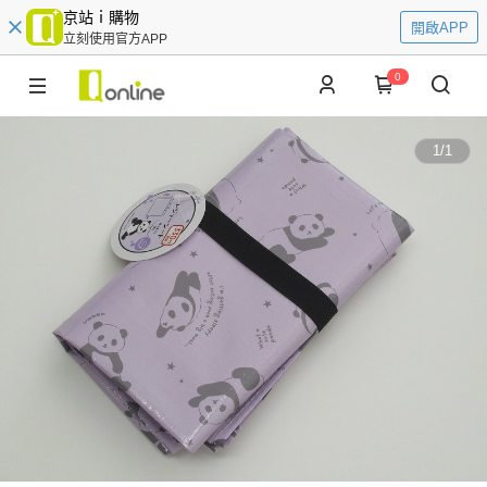
京站ｉ購物
開啟APP
立刻使用官方APP
0
1
/
1