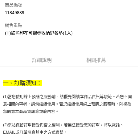
商品編號
街口支付
11849839
悠遊付
銷售重點
Google Pay
(H)貓熊印花可摺疊收納野餐墊(1入)
全盈+PAY
大哥付你分期
相關說明
詳細說明
相關推薦
【大哥付你分期使用說明】
AFTEE先享後付
1.本服務由台灣大哥大提供，台灣大哥大用戶可立即使用無須另外申請。
2.付款方式選擇「大哥付你分期」，訂單成立後會自動跳轉到大哥付的交易
相關說明
流程，驗證手機門號後，選擇欲分期的期數、繳款截止日，確認付款後即完
一、訂購須知：
【關於「AFTEE先享後付」】
成交易。
ATM付款
AFTEE先享後付是「在收到商品之後才付款」的支付方式。 讓您購物簡單
3.實際核准額度、可分期數及費用金額請依後續交易確認頁面所載為準。
便利好安心！
(1)當您使用線上預購之服務前，請優先閱讀本商品資訊等規範。若您不同
4.訂單成立30分鐘內，如未前往確認交易或遇審核未通過，訂單將自動取
１．簡單：不需註冊會員、不需綁卡、不需儲值。
意相關內容者，請勿繼續使用。若您繼續使用線上預購之服務時，則視為
運送方式
消。如遇「轉專審核」未通過狀況，表示未達大哥付你分期系統評分，恕無
２．便利：只要手機號碼，簡訊認證，即可結帳。
法說明評估內容。
您同意本商品資訊等規範內容。
３．安心：先確認商品／服務後，再付款。
付款後全家取貨
【繳款方式說明】
1.分期款項不併入電信帳單，「大哥付你分期」於每月結算日後寄送繳費提
每筆NT$70，滿NT$899(含以上)免運費
【「AFTEE先享後付」結帳流程】
(2)京站保留訂單接受與否之權利，若無法接受您的訂單，將以電話、
醒簡訊。
１．於結帳方式選擇「AFTEE先享後付」後，將跳轉至「AFTEE先享後付」
2.透過簡訊連結打開帳單後，可選擇「超商條碼／台灣大直營門市／銀行轉
EMAIL或訂單訊息其中之方式聯繫。
付款後7-11取貨
結帳頁面，進行簡訊認證並確認金額後，即可完成結帳。
帳／街口支付／iPASS MONEY」等通路繳費。