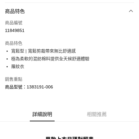
LINE Pay
商品特色
Apple Pay
商品編號
街口支付
11849851
悠遊付
商品特色
Google Pay
寬鬆型 | 寬鬆剪裁帶來無比舒適感
全盈+PAY
極為柔軟的混紡棉料提供全天候舒適體驗
羅紋衣
大哥付你分期
相關說明
銷售重點
【大哥付你分期使用說明】
商品型號：1383191-006
AFTEE先享後付
1.本服務由台灣大哥大提供，台灣大哥大用戶可立即使用無須另外申請。
2.付款方式選擇「大哥付你分期」，訂單成立後會自動跳轉到大哥付的交易
相關說明
流程，驗證手機門號後，選擇欲分期的期數、繳款截止日，確認付款後即完
【關於「AFTEE先享後付」】
成交易。
ATM付款
AFTEE先享後付是「在收到商品之後才付款」的支付方式。 讓您購物簡單
3.實際核准額度、可分期數及費用金額請依後續交易確認頁面所載為準。
便利好安心！
詳細說明
相關推薦
4.訂單成立30分鐘內，如未前往確認交易或遇審核未通過，訂單將自動取
１．簡單：不需註冊會員、不需綁卡、不需儲值。
運送方式
消。如遇「轉專審核」未通過狀況，表示未達大哥付你分期系統評分，恕無
２．便利：只要手機號碼，簡訊認證，即可結帳。
法說明評估內容。
３．安心：先確認商品／服務後，再付款。
付款後全家取貨
【繳款方式說明】