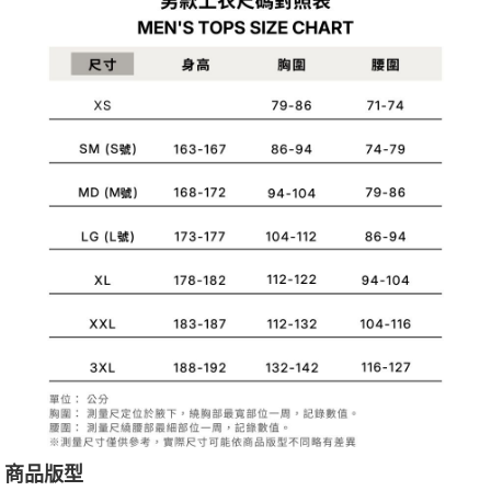
1.分期款項不併入電信帳單，「大哥付你分期」於每月結算日後寄送繳費提
每筆NT$70，滿NT$899(含以上)免運費
【「AFTEE先享後付」結帳流程】
醒簡訊。
１．於結帳方式選擇「AFTEE先享後付」後，將跳轉至「AFTEE先享後付」
2.透過簡訊連結打開帳單後，可選擇「超商條碼／台灣大直營門市／銀行轉
付款後7-11取貨
結帳頁面，進行簡訊認證並確認金額後，即可完成結帳。
帳／街口支付／iPASS MONEY」等通路繳費。
２．訂單成立數日內，您將收到繳費通知簡訊。
每筆NT$70，滿NT$899(含以上)免運費
３．收到繳費通知簡訊後14天內，點擊此簡訊中的連結，可透過四大超商／
【注意事項】
ATM／網路銀行／等多元方式進行付款，方視為交易完成。
宅配
1.本服務係由「台灣大哥大股份有限公司」（以下簡稱本公司）所提供，讓
※ 請注意：結帳手續完成當下不需立刻繳費，但若您需要取消訂單，請聯絡
用戶於交易時，得透過本服務購買商品或服務，並由商店將買賣／分期付款
每筆NT$100，滿NT$1,000(含以上)免運費
購買商品的店家。未經商家同意取消之訂單仍視為有效，需透過AFTEE先享
買賣價金債權讓與本公司後，依約使用本公司帳單繳交帳款。
後付繳納相關費用。
2.基於同意付款使用「大哥付你分期」之契約關係目的，商店將以您的個人
京站台北店客服中心(1F星巴克旁) 即日起不提供京站紙袋，取件時
※ 交易是否成功請以「AFTEE先享後付 」之結帳頁面顯示為準，若有關於
資料（包含姓名、電話或地址）提供予台灣大哥大進項蒐集、處理及利用，
是否繳費成功／繳費後需取消欲退款等相關疑問，請聯繫「AFTEE先享後付
請自備購物袋，若需購買紙袋可現場詢問
由本公司與您本人進行分期帳單所需資料之確認、核對及更正。
客戶支援中心」
https://netprotections.freshdesk.com/support/home
3.完整用戶服務條款，請詳閱以下連結：
https://oppay.tw/userRule
免運費
【注意事項】
１．透過由恩沛科技股份有限公司提供之「AFTEE先享後付」服務完成之交
易，需依本服務之必要範圍內提供個人資料，並將交易相關給付款項請求債
權轉讓予恩沛科技股份有限公司。
２．關於個人資料處理事宜，請瀏覽以下網址：
https://aftee.tw/terms/#terms3
３．未成年的使用者請事先徵得法定代理人或監護人之同意方可使用
「AFTEE先享後付」，若未經同意申辦者引起之損失，本公司不負相關責
任。
４．使用「AFTEE先享後付」時，將依據個別帳號之用戶狀況，依本公司即
時審查核予不同之上限額度；若仍有額度不足之情形，本公司將視審查結果
商品版型
請求用戶進行身份認證。