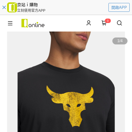
京站ｉ購物
開啟APP
立刻使用官方APP
0
1
/
4