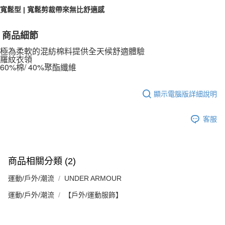
５．嚴禁一人註冊多個帳號或使用他人資訊註冊。若發現惡意使用之情形，
寬鬆型 | 寬鬆剪裁帶來無比舒適感
恩沛科技股份有限公司將有權停止該用戶之使用額度並採取法律行動。
商品細節
極為柔軟的混紡棉料提供全天候舒適體驗
羅紋衣領
60%棉/ 40%聚酯纖維
顯示電腦版詳細說明
客服
商品相關分類 (2)
運動/戶外/潮流
UNDER ARMOUR
運動/戶外/潮流
【戶外/運動服飾】