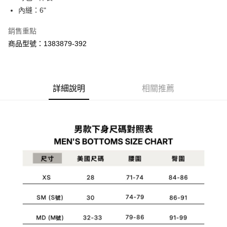
1.分期款項不併入電信帳單，「大哥付你分期」於每月結算日後寄送繳費提
內縫：6"
每筆NT$70，滿NT$899(含以上)免運費
【「AFTEE先享後付」結帳流程】
醒簡訊。
１．於結帳方式選擇「AFTEE先享後付」後，將跳轉至「AFTEE先享後付」
2.透過簡訊連結打開帳單後，可選擇「超商條碼／台灣大直營門市／銀行轉
付款後7-11取貨
結帳頁面，進行簡訊認證並確認金額後，即可完成結帳。
銷售重點
帳／街口支付／iPASS MONEY」等通路繳費。
２．訂單成立數日內，您將收到繳費通知簡訊。
每筆NT$70，滿NT$899(含以上)免運費
商品型號：1383879-392
３．收到繳費通知簡訊後14天內，點擊此簡訊中的連結，可透過四大超商／
【注意事項】
ATM／網路銀行／等多元方式進行付款，方視為交易完成。
宅配
1.本服務係由「台灣大哥大股份有限公司」（以下簡稱本公司）所提供，讓
※ 請注意：結帳手續完成當下不需立刻繳費，但若您需要取消訂單，請聯絡
用戶於交易時，得透過本服務購買商品或服務，並由商店將買賣／分期付款
每筆NT$100，滿NT$1,000(含以上)免運費
購買商品的店家。未經商家同意取消之訂單仍視為有效，需透過AFTEE先享
買賣價金債權讓與本公司後，依約使用本公司帳單繳交帳款。
後付繳納相關費用。
詳細說明
相關推薦
2.基於同意付款使用「大哥付你分期」之契約關係目的，商店將以您的個人
京站台北店客服中心(1F星巴克旁) 即日起不提供京站紙袋，取件時
※ 交易是否成功請以「AFTEE先享後付 」之結帳頁面顯示為準，若有關於
資料（包含姓名、電話或地址）提供予台灣大哥大進項蒐集、處理及利用，
是否繳費成功／繳費後需取消欲退款等相關疑問，請聯繫「AFTEE先享後付
請自備購物袋，若需購買紙袋可現場詢問
由本公司與您本人進行分期帳單所需資料之確認、核對及更正。
客戶支援中心」
https://netprotections.freshdesk.com/support/home
3.完整用戶服務條款，請詳閱以下連結：
https://oppay.tw/userRule
免運費
【注意事項】
１．透過由恩沛科技股份有限公司提供之「AFTEE先享後付」服務完成之交
易，需依本服務之必要範圍內提供個人資料，並將交易相關給付款項請求債
權轉讓予恩沛科技股份有限公司。
２．關於個人資料處理事宜，請瀏覽以下網址：
https://aftee.tw/terms/#terms3
３．未成年的使用者請事先徵得法定代理人或監護人之同意方可使用
「AFTEE先享後付」，若未經同意申辦者引起之損失，本公司不負相關責
任。
４．使用「AFTEE先享後付」時，將依據個別帳號之用戶狀況，依本公司即
時審查核予不同之上限額度；若仍有額度不足之情形，本公司將視審查結果