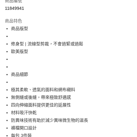
商品編號
LINE Pay
11849941
Apple Pay
商品特色
街口支付
商品版型
悠遊付
修身型 | 流線型剪裁，不會過緊或過鬆
Google Pay
歐美版型
全盈+PAY
大哥付你分期
商品細節
相關說明
【大哥付你分期使用說明】
極其柔軟、透氣的面料和網布襯料
AFTEE先享後付
1.本服務由台灣大哥大提供，台灣大哥大用戶可立即使用無須另外申請。
無側縫或後縫，帶來極致舒適感
2.付款方式選擇「大哥付你分期」，訂單成立後會自動跳轉到大哥付的交易
相關說明
流程，驗證手機門號後，選擇欲分期的期數、繳款截止日，確認付款後即完
四向伸縮面料提供更佳的延展性
【關於「AFTEE先享後付」】
成交易。
ATM付款
AFTEE先享後付是「在收到商品之後才付款」的支付方式。 讓您購物簡單
材料吸汗快乾
3.實際核准額度、可分期數及費用金額請依後續交易確認頁面所載為準。
便利好安心！
4.訂單成立30分鐘內，如未前往確認交易或遇審核未通過，訂單將自動取
防異味技術有助於減少異味微生物的滋長
１．簡單：不需註冊會員、不需綁卡、不需儲值。
運送方式
消。如遇「轉專審核」未通過狀況，表示未達大哥付你分期系統評分，恕無
２．便利：只要手機號碼，簡訊認證，即可結帳。
褲檔開口設計
法說明評估內容。
３．安心：先確認商品／服務後，再付款。
付款後全家取貨
每包 3件裝
【繳款方式說明】