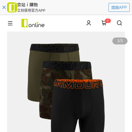
京站ｉ購物
開啟APP
立刻使用官方APP
0
1
/
3