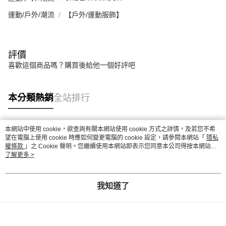
運動/戶外/潮流
【戶外/運動服飾】
評價
喜歡這個商品嗎？購買後給他一個好評吧
本分類熱銷
全站排行
本網站中使用 cookie，欲查詢有關本網站使用 cookie 方式之詳情，及若您不希
熱門標籤
望在電腦上使用 cookie 時應如何變更電腦的 cookie 設定，請參閱本網站「
隱私
權條款
」之 Cookie 聲明。您繼續使用本網站即表示您同意本公司得按本網站使
用條款之 Cookie 聲明使用 cookie。
了解更多 >
我知道了