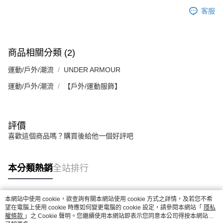
５．嚴禁一人註冊多個帳號或使用他人資訊註冊。若發現惡意使用之情形，
客服
恩沛科技股份有限公司將有權停止該用戶之使用額度並採取法律行動。
商品相關分類 (2)
運動/戶外/潮流
UNDER ARMOUR
運動/戶外/潮流
【戶外/運動服飾】
評價
喜歡這個商品嗎？購買後給他一個好評吧
本分類熱銷
全站排行
本網站中使用 cookie，欲查詢有關本網站使用 cookie 方式之詳情，及若您不希
熱門標籤
望在電腦上使用 cookie 時應如何變更電腦的 cookie 設定，請參閱本網站「
隱私
權條款
」之 Cookie 聲明。您繼續使用本網站即表示您同意本公司得按本網站使