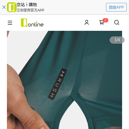
京站ｉ購物
開啟APP
立刻使用官方APP
0
1
/
4