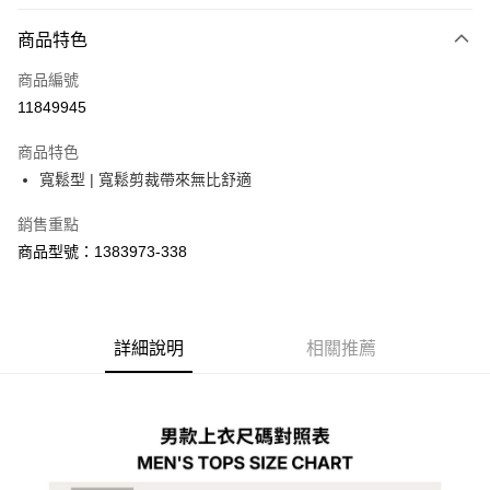
LINE Pay
商品特色
Apple Pay
商品編號
街口支付
11849945
悠遊付
商品特色
Google Pay
寬鬆型 | 寬鬆剪裁帶來無比舒適
全盈+PAY
銷售重點
大哥付你分期
商品型號：1383973-338
相關說明
【大哥付你分期使用說明】
AFTEE先享後付
1.本服務由台灣大哥大提供，台灣大哥大用戶可立即使用無須另外申請。
2.付款方式選擇「大哥付你分期」，訂單成立後會自動跳轉到大哥付的交易
相關說明
詳細說明
相關推薦
流程，驗證手機門號後，選擇欲分期的期數、繳款截止日，確認付款後即完
【關於「AFTEE先享後付」】
成交易。
ATM付款
AFTEE先享後付是「在收到商品之後才付款」的支付方式。 讓您購物簡單
3.實際核准額度、可分期數及費用金額請依後續交易確認頁面所載為準。
便利好安心！
4.訂單成立30分鐘內，如未前往確認交易或遇審核未通過，訂單將自動取
１．簡單：不需註冊會員、不需綁卡、不需儲值。
運送方式
消。如遇「轉專審核」未通過狀況，表示未達大哥付你分期系統評分，恕無
２．便利：只要手機號碼，簡訊認證，即可結帳。
法說明評估內容。
３．安心：先確認商品／服務後，再付款。
付款後全家取貨
【繳款方式說明】