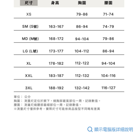
1.分期款項不併入電信帳單，「大哥付你分期」於每月結算日後寄送繳費提
每筆NT$70，滿NT$899(含以上)免運費
【「AFTEE先享後付」結帳流程】
醒簡訊。
１．於結帳方式選擇「AFTEE先享後付」後，將跳轉至「AFTEE先享後付」
2.透過簡訊連結打開帳單後，可選擇「超商條碼／台灣大直營門市／銀行轉
付款後7-11取貨
結帳頁面，進行簡訊認證並確認金額後，即可完成結帳。
帳／街口支付／iPASS MONEY」等通路繳費。
２．訂單成立數日內，您將收到繳費通知簡訊。
每筆NT$70，滿NT$899(含以上)免運費
３．收到繳費通知簡訊後14天內，點擊此簡訊中的連結，可透過四大超商／
【注意事項】
ATM／網路銀行／等多元方式進行付款，方視為交易完成。
宅配
1.本服務係由「台灣大哥大股份有限公司」（以下簡稱本公司）所提供，讓
※ 請注意：結帳手續完成當下不需立刻繳費，但若您需要取消訂單，請聯絡
用戶於交易時，得透過本服務購買商品或服務，並由商店將買賣／分期付款
每筆NT$100，滿NT$1,000(含以上)免運費
購買商品的店家。未經商家同意取消之訂單仍視為有效，需透過AFTEE先享
買賣價金債權讓與本公司後，依約使用本公司帳單繳交帳款。
後付繳納相關費用。
2.基於同意付款使用「大哥付你分期」之契約關係目的，商店將以您的個人
京站台北店客服中心(1F星巴克旁) 即日起不提供京站紙袋，取件時
※ 交易是否成功請以「AFTEE先享後付 」之結帳頁面顯示為準，若有關於
資料（包含姓名、電話或地址）提供予台灣大哥大進項蒐集、處理及利用，
是否繳費成功／繳費後需取消欲退款等相關疑問，請聯繫「AFTEE先享後付
請自備購物袋，若需購買紙袋可現場詢問
由本公司與您本人進行分期帳單所需資料之確認、核對及更正。
客戶支援中心」
https://netprotections.freshdesk.com/support/home
3.完整用戶服務條款，請詳閱以下連結：
https://oppay.tw/userRule
免運費
【注意事項】
１．透過由恩沛科技股份有限公司提供之「AFTEE先享後付」服務完成之交
易，需依本服務之必要範圍內提供個人資料，並將交易相關給付款項請求債
權轉讓予恩沛科技股份有限公司。
２．關於個人資料處理事宜，請瀏覽以下網址：
https://aftee.tw/terms/#terms3
３．未成年的使用者請事先徵得法定代理人或監護人之同意方可使用
「AFTEE先享後付」，若未經同意申辦者引起之損失，本公司不負相關責
任。
４．使用「AFTEE先享後付」時，將依據個別帳號之用戶狀況，依本公司即
顯示電腦版詳細說明
時審查核予不同之上限額度；若仍有額度不足之情形，本公司將視審查結果
請求用戶進行身份認證。