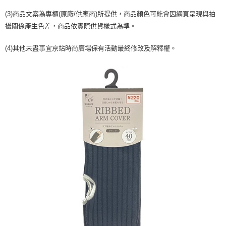
２．訂單成立數日內，您將收到繳費通知簡訊。
每筆NT$70，滿NT$899(含以上)免運費
３．收到繳費通知簡訊後14天內，點擊此簡訊中的連結，可透過四大超商／
(3)商品文案為專櫃(原廠/供應商)所提供，商品顏色可能會因網頁呈現與拍
【注意事項】
ATM／網路銀行／等多元方式進行付款，方視為交易完成。
宅配
攝關係產生色差，商品依實際供貨樣式為準。
1.本服務係由「台灣大哥大股份有限公司」（以下簡稱本公司）所提供，讓
※ 請注意：結帳手續完成當下不需立刻繳費，但若您需要取消訂單，請聯絡
用戶於交易時，得透過本服務購買商品或服務，並由商店將買賣／分期付款
每筆NT$100，滿NT$1,000(含以上)免運費
購買商品的店家。未經商家同意取消之訂單仍視為有效，需透過AFTEE先享
買賣價金債權讓與本公司後，依約使用本公司帳單繳交帳款。
(4)其他未盡事宜京站時尚廣場保有活動最終修改及解釋權。
後付繳納相關費用。
2.基於同意付款使用「大哥付你分期」之契約關係目的，商店將以您的個人
京站台北店客服中心(1F星巴克旁) 即日起不提供京站紙袋，取件時
※ 交易是否成功請以「AFTEE先享後付 」之結帳頁面顯示為準，若有關於
資料（包含姓名、電話或地址）提供予台灣大哥大進項蒐集、處理及利用，
是否繳費成功／繳費後需取消欲退款等相關疑問，請聯繫「AFTEE先享後付
請自備購物袋，若需購買紙袋可現場詢問
由本公司與您本人進行分期帳單所需資料之確認、核對及更正。
客戶支援中心」
https://netprotections.freshdesk.com/support/home
3.完整用戶服務條款，請詳閱以下連結：
https://oppay.tw/userRule
免運費
【注意事項】
１．透過由恩沛科技股份有限公司提供之「AFTEE先享後付」服務完成之交
易，需依本服務之必要範圍內提供個人資料，並將交易相關給付款項請求債
權轉讓予恩沛科技股份有限公司。
２．關於個人資料處理事宜，請瀏覽以下網址：
https://aftee.tw/terms/#terms3
３．未成年的使用者請事先徵得法定代理人或監護人之同意方可使用
「AFTEE先享後付」，若未經同意申辦者引起之損失，本公司不負相關責
任。
４．使用「AFTEE先享後付」時，將依據個別帳號之用戶狀況，依本公司即
時審查核予不同之上限額度；若仍有額度不足之情形，本公司將視審查結果
請求用戶進行身份認證。
５．嚴禁一人註冊多個帳號或使用他人資訊註冊。若發現惡意使用之情形，
恩沛科技股份有限公司將有權停止該用戶之使用額度並採取法律行動。