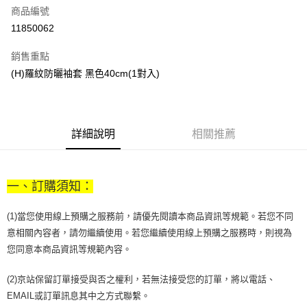
商品編號
街口支付
11850062
悠遊付
銷售重點
Google Pay
(H)羅紋防曬袖套 黑色40cm(1對入)
全盈+PAY
大哥付你分期
相關說明
詳細說明
相關推薦
【大哥付你分期使用說明】
AFTEE先享後付
1.本服務由台灣大哥大提供，台灣大哥大用戶可立即使用無須另外申請。
2.付款方式選擇「大哥付你分期」，訂單成立後會自動跳轉到大哥付的交易
相關說明
流程，驗證手機門號後，選擇欲分期的期數、繳款截止日，確認付款後即完
一、訂購須知：
【關於「AFTEE先享後付」】
成交易。
ATM付款
AFTEE先享後付是「在收到商品之後才付款」的支付方式。 讓您購物簡單
3.實際核准額度、可分期數及費用金額請依後續交易確認頁面所載為準。
便利好安心！
(1)當您使用線上預購之服務前，請優先閱讀本商品資訊等規範。若您不同
4.訂單成立30分鐘內，如未前往確認交易或遇審核未通過，訂單將自動取
１．簡單：不需註冊會員、不需綁卡、不需儲值。
運送方式
消。如遇「轉專審核」未通過狀況，表示未達大哥付你分期系統評分，恕無
意相關內容者，請勿繼續使用。若您繼續使用線上預購之服務時，則視為
２．便利：只要手機號碼，簡訊認證，即可結帳。
法說明評估內容。
您同意本商品資訊等規範內容。
３．安心：先確認商品／服務後，再付款。
付款後全家取貨
【繳款方式說明】
1.分期款項不併入電信帳單，「大哥付你分期」於每月結算日後寄送繳費提
每筆NT$70，滿NT$899(含以上)免運費
【「AFTEE先享後付」結帳流程】
(2)京站保留訂單接受與否之權利，若無法接受您的訂單，將以電話、
醒簡訊。
１．於結帳方式選擇「AFTEE先享後付」後，將跳轉至「AFTEE先享後付」
2.透過簡訊連結打開帳單後，可選擇「超商條碼／台灣大直營門市／銀行轉
EMAIL或訂單訊息其中之方式聯繫。
付款後7-11取貨
結帳頁面，進行簡訊認證並確認金額後，即可完成結帳。
帳／街口支付／iPASS MONEY」等通路繳費。