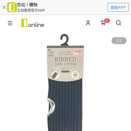
京站ｉ購物
開啟APP
立刻使用官方APP
0
1
/
1