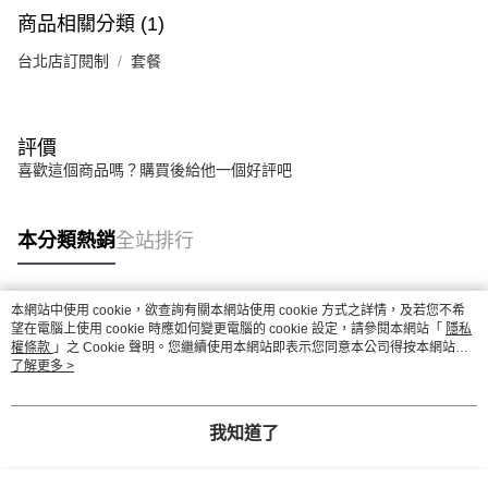
商品相關分類 (1)
台北店訂閱制
套餐
評價
喜歡這個商品嗎？購買後給他一個好評吧
本分類熱銷
全站排行
本網站中使用 cookie，欲查詢有關本網站使用 cookie 方式之詳情，及若您不希
熱門標籤
望在電腦上使用 cookie 時應如何變更電腦的 cookie 設定，請參閱本網站「
隱私
權條款
」之 Cookie 聲明。您繼續使用本網站即表示您同意本公司得按本網站使
用條款之 Cookie 聲明使用 cookie。
了解更多 >
我知道了