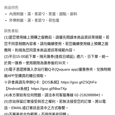
Apple Pay
商品特色
街口支付
內用附飯、湯、青菜*2、蒸蛋、甜點、飲料
外帶附飯、湯、青菜*2、荷包蛋
悠遊付
銷售重點
Google Pay
(1)當您使用線上預購之服務前，請優先閱讀本商品資訊等規範。若
全盈+PAY
您不同意相關內容者，請勿繼續使用。若您繼續使用線上預購之服
務時，則視為您同意本商品資訊等規範內容。
大哥付你分期
(2)平日15:00前下單，隔天匯券(逢假日順延); 週六、日下單，統一
相關說明
於周一匯券。使用期限為匯券後的30天。
【大哥付你分期使用說明】
AFTEE先享後付
1.本服務由台灣大哥大提供，台灣大哥大用戶可立即使用無須另外申請。
(3)電子憑證將匯入京站行動Q卡(Qsquare app)優惠券夾，兌換時開
2.付款方式選擇「大哥付你分期」，訂單成立後會自動跳轉到大哥付的交易
相關說明
啟APP至購買的櫃位領取。
流程，驗證手機門號後，選擇欲分期的期數、繳款截止日，確認付款後即完
【關於「AFTEE先享後付」】
成交易。
※非會員請先申辦Q卡:【IOS系統】https://goo.gl/ZSQhFe
ATM付款
AFTEE先享後付是「在收到商品之後才付款」的支付方式。 讓您購物簡單
3.實際核准額度、可分期數及費用金額請依後續交易確認頁面所載為準。
便利好安心！
【Android系統】https://goo.gl/Nbw7Xp
4.訂單成立30分鐘內，如未前往確認交易或遇審核未通過，訂單將自動取
１．簡單：不需註冊會員、不需綁卡、不需儲值。
(4)本方案如有任何問題，請洽本司客服專線 02-21828888#1。
運送方式
消。如遇「轉專審核」未通過狀況，表示未達大哥付你分期系統評分，恕無
２．便利：只要手機號碼，簡訊認證，即可結帳。
法說明評估內容。
(5)京站保留訂單接受與否之權利，若無法接受您的訂單，將以電
３．安心：先確認商品／服務後，再付款。
Q square app 數位券 (請下載京站時尚廣場app)(台北店訂閱制)
【繳款方式說明】
話、EMAIL或訂單訊息其中之方式聯繫。
1.分期款項不併入電信帳單，「大哥付你分期」於每月結算日後寄送繳費提
免運費
【「AFTEE先享後付」結帳流程】
醒簡訊。
(6)不屬美安合作範圍，不提供美安回饋。