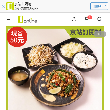
京站ｉ購物
開啟APP
立刻使用官方APP
0
1
/
2