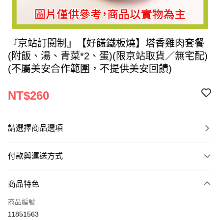
『京站訂閱制』【好饈鐵板燒】塔香雞肉套餐
(附飯、湯、青菜*2、蛋)(限京站取貨／無宅配)
(不屬美安合作範圍，不提供美安回饋)
NT$260
請選擇商品選項
付款與運送方式
付款方式
商品特色
信用卡一次付款
商品編號
LINE Pay
11851563