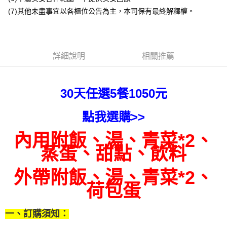
１．於結帳方式選擇「AFTEE先享後付」後，將跳轉至「AFTEE先享後付」
2.透過簡訊連結打開帳單後，可選擇「超商條碼／台灣大直營門市／銀行轉
結帳頁面，進行簡訊認證並確認金額後，即可完成結帳。
(7)其他未盡事宜以各櫃位公告為主，本司保有最終解釋權。
帳／街口支付／iPASS MONEY」等通路繳費。
２．訂單成立數日內，您將收到繳費通知簡訊。
３．收到繳費通知簡訊後14天內，點擊此簡訊中的連結，可透過四大超商／
【注意事項】
ATM／網路銀行／等多元方式進行付款，方視為交易完成。
1.本服務係由「台灣大哥大股份有限公司」（以下簡稱本公司）所提供，讓
※ 請注意：結帳手續完成當下不需立刻繳費，但若您需要取消訂單，請聯絡
用戶於交易時，得透過本服務購買商品或服務，並由商店將買賣／分期付款
詳細說明
相關推薦
購買商品的店家。未經商家同意取消之訂單仍視為有效，需透過AFTEE先享
買賣價金債權讓與本公司後，依約使用本公司帳單繳交帳款。
後付繳納相關費用。
2.基於同意付款使用「大哥付你分期」之契約關係目的，商店將以您的個人
※ 交易是否成功請以「AFTEE先享後付 」之結帳頁面顯示為準，若有關於
資料（包含姓名、電話或地址）提供予台灣大哥大進項蒐集、處理及利用，
是否繳費成功／繳費後需取消欲退款等相關疑問，請聯繫「AFTEE先享後付
由本公司與您本人進行分期帳單所需資料之確認、核對及更正。
30天任選5餐1050元
客戶支援中心」
https://netprotections.freshdesk.com/support/home
3.完整用戶服務條款，請詳閱以下連結：
https://oppay.tw/userRule
【注意事項】
點我選購>>
１．透過由恩沛科技股份有限公司提供之「AFTEE先享後付」服務完成之交
易，需依本服務之必要範圍內提供個人資料，並將交易相關給付款項請求債
內用附飯、湯、青菜*2、
權轉讓予恩沛科技股份有限公司。
２．關於個人資料處理事宜，請瀏覽以下網址：
蒸蛋、甜點、飲料
https://aftee.tw/terms/#terms3
３．未成年的使用者請事先徵得法定代理人或監護人之同意方可使用
外帶附飯、湯、青菜*2、
「AFTEE先享後付」，若未經同意申辦者引起之損失，本公司不負相關責
任。
荷包蛋
４．使用「AFTEE先享後付」時，將依據個別帳號之用戶狀況，依本公司即
時審查核予不同之上限額度；若仍有額度不足之情形，本公司將視審查結果
請求用戶進行身份認證。
一、訂購須知：
５．嚴禁一人註冊多個帳號或使用他人資訊註冊。若發現惡意使用之情形，