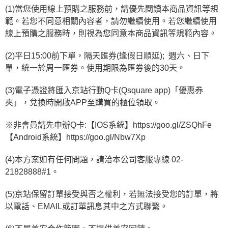
恩沛科技股份有限公司將有權停止該用戶之使用額度並採取法律行動。
(1)當您使用線上預購之服務前，請優先閱讀本商品資訊等規
範。若您不同意相關內容者，請勿繼續使用。若您繼續使用
線上預購之服務時，則視為您同意本商品資訊等規範內容。
(2)平日15:00前下單，隔天匯券(逢假日順延);  週六、日下
單，統一於周一匯券。使用期限為匯券後的30天。
(3)電子憑證將匯入京站行動Q卡(Qsquare app)「優惠券
夾」，兌換時開啟APP至購買的櫃位領取。
※非會員請先申辦Q卡:【IOS系統】https://goo.gl/ZSQhFe 
【Android系統】https://goo.gl/Nbw7Xp
(4)本方案如有任何問題，請洽本公司客服專線 02-
21828888#1。
(5)京站保留訂單接受與否之權利，若無法接受您的訂單，將
以電話、EMAIL或訂單訊息其中之方式聯繫。