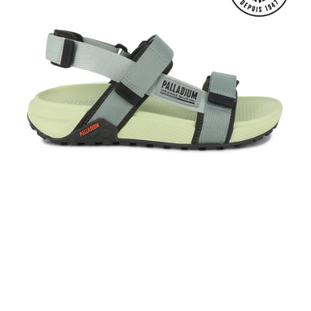
付款後全家取貨
【繳款方式說明】
1.分期款項不併入電信帳單，「大哥付你分期」於每月結算日後寄送繳費提
每筆NT$70，滿NT$899(含以上)免運費
【「AFTEE先享後付」結帳流程】
醒簡訊。
１．於結帳方式選擇「AFTEE先享後付」後，將跳轉至「AFTEE先享後付」
2.透過簡訊連結打開帳單後，可選擇「超商條碼／台灣大直營門市／銀行轉
付款後7-11取貨
結帳頁面，進行簡訊認證並確認金額後，即可完成結帳。
帳／街口支付／iPASS MONEY」等通路繳費。
２．訂單成立數日內，您將收到繳費通知簡訊。
每筆NT$70，滿NT$899(含以上)免運費
３．收到繳費通知簡訊後14天內，點擊此簡訊中的連結，可透過四大超商／
【注意事項】
ATM／網路銀行／等多元方式進行付款，方視為交易完成。
宅配
1.本服務係由「台灣大哥大股份有限公司」（以下簡稱本公司）所提供，讓
※ 請注意：結帳手續完成當下不需立刻繳費，但若您需要取消訂單，請聯絡
用戶於交易時，得透過本服務購買商品或服務，並由商店將買賣／分期付款
每筆NT$100，滿NT$1,000(含以上)免運費
購買商品的店家。未經商家同意取消之訂單仍視為有效，需透過AFTEE先享
買賣價金債權讓與本公司後，依約使用本公司帳單繳交帳款。
後付繳納相關費用。
2.基於同意付款使用「大哥付你分期」之契約關係目的，商店將以您的個人
京站台北店客服中心(1F星巴克旁) 即日起不提供京站紙袋，取件時
※ 交易是否成功請以「AFTEE先享後付 」之結帳頁面顯示為準，若有關於
資料（包含姓名、電話或地址）提供予台灣大哥大進項蒐集、處理及利用，
是否繳費成功／繳費後需取消欲退款等相關疑問，請聯繫「AFTEE先享後付
請自備購物袋，若需購買紙袋可現場詢問
由本公司與您本人進行分期帳單所需資料之確認、核對及更正。
客戶支援中心」
https://netprotections.freshdesk.com/support/home
3.完整用戶服務條款，請詳閱以下連結：
https://oppay.tw/userRule
免運費
【注意事項】
１．透過由恩沛科技股份有限公司提供之「AFTEE先享後付」服務完成之交
易，需依本服務之必要範圍內提供個人資料，並將交易相關給付款項請求債
權轉讓予恩沛科技股份有限公司。
２．關於個人資料處理事宜，請瀏覽以下網址：
https://aftee.tw/terms/#terms3
３．未成年的使用者請事先徵得法定代理人或監護人之同意方可使用
「AFTEE先享後付」，若未經同意申辦者引起之損失，本公司不負相關責
任。
４．使用「AFTEE先享後付」時，將依據個別帳號之用戶狀況，依本公司即