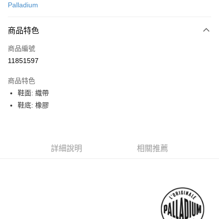
Palladium
LINE Pay
商品特色
Apple Pay
商品編號
街口支付
11851597
悠遊付
商品特色
Google Pay
鞋面: 織帶
全盈+PAY
鞋底: 橡膠
大哥付你分期
相關說明
【大哥付你分期使用說明】
詳細說明
相關推薦
AFTEE先享後付
1.本服務由台灣大哥大提供，台灣大哥大用戶可立即使用無須另外申請。
2.付款方式選擇「大哥付你分期」，訂單成立後會自動跳轉到大哥付的交易
相關說明
流程，驗證手機門號後，選擇欲分期的期數、繳款截止日，確認付款後即完
【關於「AFTEE先享後付」】
成交易。
ATM付款
AFTEE先享後付是「在收到商品之後才付款」的支付方式。 讓您購物簡單
3.實際核准額度、可分期數及費用金額請依後續交易確認頁面所載為準。
便利好安心！
4.訂單成立30分鐘內，如未前往確認交易或遇審核未通過，訂單將自動取
１．簡單：不需註冊會員、不需綁卡、不需儲值。
運送方式
消。如遇「轉專審核」未通過狀況，表示未達大哥付你分期系統評分，恕無
２．便利：只要手機號碼，簡訊認證，即可結帳。
法說明評估內容。
３．安心：先確認商品／服務後，再付款。