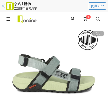
京站ｉ購物
開啟APP
立刻使用官方APP
0
1
/
5