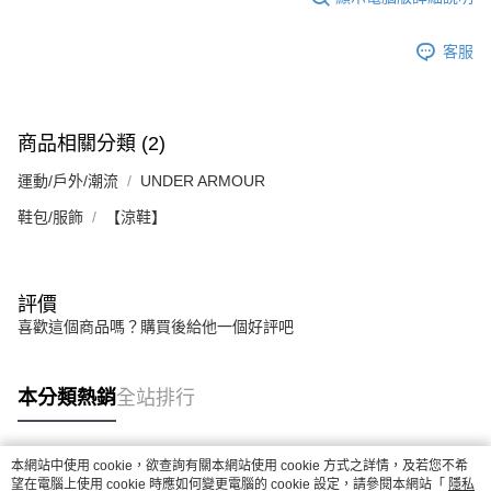
５．嚴禁一人註冊多個帳號或使用他人資訊註冊。若發現惡意使用之情形，
恩沛科技股份有限公司將有權停止該用戶之使用額度並採取法律行動。
客服
商品相關分類 (2)
運動/戶外/潮流
UNDER ARMOUR
鞋包/服飾
【涼鞋】
評價
喜歡這個商品嗎？購買後給他一個好評吧
本分類熱銷
全站排行
本網站中使用 cookie，欲查詢有關本網站使用 cookie 方式之詳情，及若您不希
熱門標籤
望在電腦上使用 cookie 時應如何變更電腦的 cookie 設定，請參閱本網站「
隱私