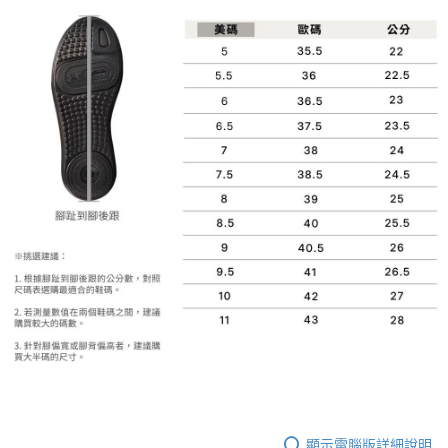
1.分期款項不併入電信帳單，「大哥付你分期」於每月結算日後寄送繳費提
每筆NT$70，滿NT$899(含以上)免運費
【「AFTEE先享後付」結帳流程】
醒簡訊。
１．於結帳方式選擇「AFTEE先享後付」後，將跳轉至「AFTEE先享後付」
2.透過簡訊連結打開帳單後，可選擇「超商條碼／台灣大直營門市／銀行轉
付款後7-11取貨
結帳頁面，進行簡訊認證並確認金額後，即可完成結帳。
帳／街口支付／iPASS MONEY」等通路繳費。
２．訂單成立數日內，您將收到繳費通知簡訊。
每筆NT$70，滿NT$899(含以上)免運費
３．收到繳費通知簡訊後14天內，點擊此簡訊中的連結，可透過四大超商／
【注意事項】
ATM／網路銀行／等多元方式進行付款，方視為交易完成。
宅配
1.本服務係由「台灣大哥大股份有限公司」（以下簡稱本公司）所提供，讓
※ 請注意：結帳手續完成當下不需立刻繳費，但若您需要取消訂單，請聯絡
用戶於交易時，得透過本服務購買商品或服務，並由商店將買賣／分期付款
每筆NT$100，滿NT$1,000(含以上)免運費
購買商品的店家。未經商家同意取消之訂單仍視為有效，需透過AFTEE先享
買賣價金債權讓與本公司後，依約使用本公司帳單繳交帳款。
後付繳納相關費用。
2.基於同意付款使用「大哥付你分期」之契約關係目的，商店將以您的個人
京站台北店客服中心(1F星巴克旁) 即日起不提供京站紙袋，取件時
※ 交易是否成功請以「AFTEE先享後付 」之結帳頁面顯示為準，若有關於
資料（包含姓名、電話或地址）提供予台灣大哥大進項蒐集、處理及利用，
是否繳費成功／繳費後需取消欲退款等相關疑問，請聯繫「AFTEE先享後付
請自備購物袋，若需購買紙袋可現場詢問
由本公司與您本人進行分期帳單所需資料之確認、核對及更正。
客戶支援中心」
https://netprotections.freshdesk.com/support/home
3.完整用戶服務條款，請詳閱以下連結：
https://oppay.tw/userRule
免運費
【注意事項】
１．透過由恩沛科技股份有限公司提供之「AFTEE先享後付」服務完成之交
易，需依本服務之必要範圍內提供個人資料，並將交易相關給付款項請求債
權轉讓予恩沛科技股份有限公司。
２．關於個人資料處理事宜，請瀏覽以下網址：
https://aftee.tw/terms/#terms3
３．未成年的使用者請事先徵得法定代理人或監護人之同意方可使用
「AFTEE先享後付」，若未經同意申辦者引起之損失，本公司不負相關責
任。
４．使用「AFTEE先享後付」時，將依據個別帳號之用戶狀況，依本公司即
時審查核予不同之上限額度；若仍有額度不足之情形，本公司將視審查結果
請求用戶進行身份認證。
顯示電腦版詳細說明