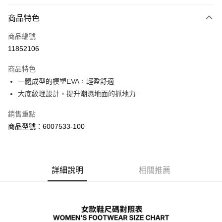
LINE Pay
商品特色
Apple Pay
商品編號
街口支付
11852106
悠遊付
商品特色
Google Pay
一體成型的模塑EVA，輕盈舒適
全盈+PAY
大底紋理設計，提升潮濕地面的抓地力
大哥付你分期
銷售重點
相關說明
商品型號：6007533-100
【大哥付你分期使用說明】
AFTEE先享後付
1.本服務由台灣大哥大提供，台灣大哥大用戶可立即使用無須另外申請。
2.付款方式選擇「大哥付你分期」，訂單成立後會自動跳轉到大哥付的交易
相關說明
流程，驗證手機門號後，選擇欲分期的期數、繳款截止日，確認付款後即完
【關於「AFTEE先享後付」】
成交易。
詳細說明
相關推薦
ATM付款
AFTEE先享後付是「在收到商品之後才付款」的支付方式。 讓您購物簡單
3.實際核准額度、可分期數及費用金額請依後續交易確認頁面所載為準。
便利好安心！
4.訂單成立30分鐘內，如未前往確認交易或遇審核未通過，訂單將自動取
１．簡單：不需註冊會員、不需綁卡、不需儲值。
運送方式
消。如遇「轉專審核」未通過狀況，表示未達大哥付你分期系統評分，恕無
２．便利：只要手機號碼，簡訊認證，即可結帳。
法說明評估內容。
３．安心：先確認商品／服務後，再付款。
付款後全家取貨
【繳款方式說明】