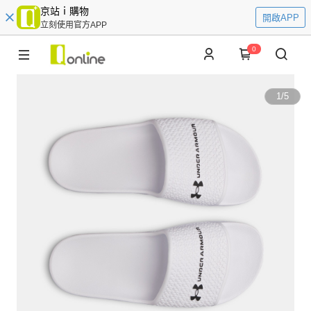
京站ｉ購物
開啟APP
立刻使用官方APP
0
1
/
5