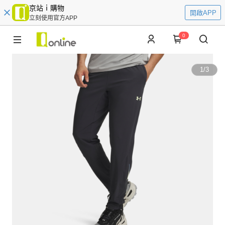
京站ｉ購物
開啟APP
立刻使用官方APP
0
1
/
3