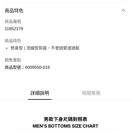
信用卡分期付款
6 期 0 利率 每期
NT$663
21家銀行
商品特色
合作金庫商業銀行
第一商業銀行
LINE Pay
商品編號
華南商業銀行
彰化商業銀行
11852179
Apple Pay
上海商業儲蓄銀行
台北富邦商業銀行
國泰世華商業銀行
兆豐國際商業銀行
商品特色
街口支付
臺灣中小企業銀行
台中商業銀行
修身型 | 流線型剪裁，不會過緊或過鬆
匯豐（台灣）商業銀行
華泰商業銀行
悠遊付
聯邦商業銀行
遠東國際商業銀行
銷售重點
元大商業銀行
永豐商業銀行
Google Pay
商品型號：6009550-016
玉山商業銀行
星展（台灣）商業銀行
台新國際商業銀行
中國信託商業銀行
全盈+PAY
台灣樂天信用卡公司
大哥付你分期
相關說明
詳細說明
相關推薦
【大哥付你分期使用說明】
AFTEE先享後付
1.本服務由台灣大哥大提供，台灣大哥大用戶可立即使用無須另外申請。
2.付款方式選擇「大哥付你分期」，訂單成立後會自動跳轉到大哥付的交易
相關說明
流程，驗證手機門號後，選擇欲分期的期數、繳款截止日，確認付款後即完
【關於「AFTEE先享後付」】
成交易。
ATM付款
AFTEE先享後付是「在收到商品之後才付款」的支付方式。 讓您購物簡單
3.實際核准額度、可分期數及費用金額請依後續交易確認頁面所載為準。
便利好安心！
4.訂單成立30分鐘內，如未前往確認交易或遇審核未通過，訂單將自動取