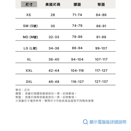
１．簡單：不需註冊會員、不需綁卡、不需儲值。
運送方式
消。如遇「轉專審核」未通過狀況，表示未達大哥付你分期系統評分，恕無
２．便利：只要手機號碼，簡訊認證，即可結帳。
法說明評估內容。
３．安心：先確認商品／服務後，再付款。
付款後全家取貨
【繳款方式說明】
1.分期款項不併入電信帳單，「大哥付你分期」於每月結算日後寄送繳費提
每筆NT$70，滿NT$899(含以上)免運費
【「AFTEE先享後付」結帳流程】
醒簡訊。
１．於結帳方式選擇「AFTEE先享後付」後，將跳轉至「AFTEE先享後付」
2.透過簡訊連結打開帳單後，可選擇「超商條碼／台灣大直營門市／銀行轉
付款後7-11取貨
結帳頁面，進行簡訊認證並確認金額後，即可完成結帳。
帳／街口支付／iPASS MONEY」等通路繳費。
２．訂單成立數日內，您將收到繳費通知簡訊。
每筆NT$70，滿NT$899(含以上)免運費
３．收到繳費通知簡訊後14天內，點擊此簡訊中的連結，可透過四大超商／
【注意事項】
ATM／網路銀行／等多元方式進行付款，方視為交易完成。
宅配
1.本服務係由「台灣大哥大股份有限公司」（以下簡稱本公司）所提供，讓
※ 請注意：結帳手續完成當下不需立刻繳費，但若您需要取消訂單，請聯絡
用戶於交易時，得透過本服務購買商品或服務，並由商店將買賣／分期付款
每筆NT$100，滿NT$1,000(含以上)免運費
購買商品的店家。未經商家同意取消之訂單仍視為有效，需透過AFTEE先享
買賣價金債權讓與本公司後，依約使用本公司帳單繳交帳款。
後付繳納相關費用。
2.基於同意付款使用「大哥付你分期」之契約關係目的，商店將以您的個人
京站台北店客服中心(1F星巴克旁) 即日起不提供京站紙袋，取件時
※ 交易是否成功請以「AFTEE先享後付 」之結帳頁面顯示為準，若有關於
資料（包含姓名、電話或地址）提供予台灣大哥大進項蒐集、處理及利用，
是否繳費成功／繳費後需取消欲退款等相關疑問，請聯繫「AFTEE先享後付
請自備購物袋，若需購買紙袋可現場詢問
由本公司與您本人進行分期帳單所需資料之確認、核對及更正。
客戶支援中心」
https://netprotections.freshdesk.com/support/home
3.完整用戶服務條款，請詳閱以下連結：
https://oppay.tw/userRule
免運費
【注意事項】
１．透過由恩沛科技股份有限公司提供之「AFTEE先享後付」服務完成之交
易，需依本服務之必要範圍內提供個人資料，並將交易相關給付款項請求債
權轉讓予恩沛科技股份有限公司。
２．關於個人資料處理事宜，請瀏覽以下網址：
https://aftee.tw/terms/#terms3
顯示電腦版詳細說明
３．未成年的使用者請事先徵得法定代理人或監護人之同意方可使用
「AFTEE先享後付」，若未經同意申辦者引起之損失，本公司不負相關責