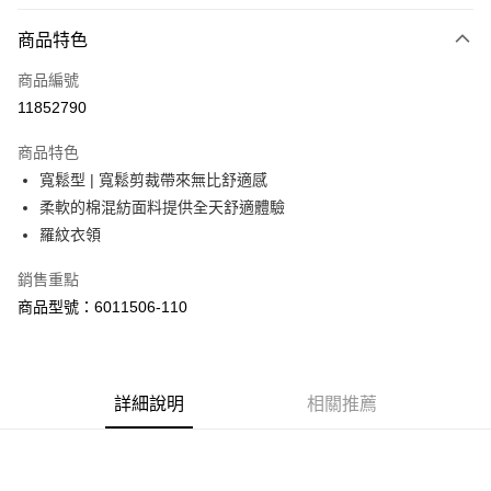
LINE Pay
商品特色
Apple Pay
商品編號
街口支付
11852790
悠遊付
商品特色
Google Pay
寬鬆型 | 寬鬆剪裁帶來無比舒適感
全盈+PAY
柔軟的棉混紡面料提供全天舒適體驗
羅紋衣領
大哥付你分期
相關說明
銷售重點
【大哥付你分期使用說明】
商品型號：6011506-110
AFTEE先享後付
1.本服務由台灣大哥大提供，台灣大哥大用戶可立即使用無須另外申請。
2.付款方式選擇「大哥付你分期」，訂單成立後會自動跳轉到大哥付的交易
相關說明
流程，驗證手機門號後，選擇欲分期的期數、繳款截止日，確認付款後即完
【關於「AFTEE先享後付」】
成交易。
ATM付款
AFTEE先享後付是「在收到商品之後才付款」的支付方式。 讓您購物簡單
3.實際核准額度、可分期數及費用金額請依後續交易確認頁面所載為準。
便利好安心！
詳細說明
相關推薦
4.訂單成立30分鐘內，如未前往確認交易或遇審核未通過，訂單將自動取
１．簡單：不需註冊會員、不需綁卡、不需儲值。
運送方式
消。如遇「轉專審核」未通過狀況，表示未達大哥付你分期系統評分，恕無
２．便利：只要手機號碼，簡訊認證，即可結帳。
法說明評估內容。
３．安心：先確認商品／服務後，再付款。
付款後全家取貨
【繳款方式說明】