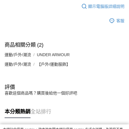
５．嚴禁一人註冊多個帳號或使用他人資訊註冊。若發現惡意使用之情形，
顯示電腦版詳細說明
恩沛科技股份有限公司將有權停止該用戶之使用額度並採取法律行動。
客服
商品相關分類 (2)
運動/戶外/潮流
UNDER ARMOUR
運動/戶外/潮流
【戶外/運動服飾】
評價
喜歡這個商品嗎？購買後給他一個好評吧
本分類熱銷
全站排行