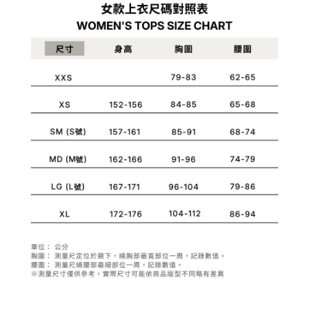
1.分期款項不併入電信帳單，「大哥付你分期」於每月結算日後寄送繳費提
每筆NT$70，滿NT$899(含以上)免運費
【「AFTEE先享後付」結帳流程】
醒簡訊。
１．於結帳方式選擇「AFTEE先享後付」後，將跳轉至「AFTEE先享後付」
2.透過簡訊連結打開帳單後，可選擇「超商條碼／台灣大直營門市／銀行轉
付款後7-11取貨
結帳頁面，進行簡訊認證並確認金額後，即可完成結帳。
帳／街口支付／iPASS MONEY」等通路繳費。
２．訂單成立數日內，您將收到繳費通知簡訊。
每筆NT$70，滿NT$899(含以上)免運費
３．收到繳費通知簡訊後14天內，點擊此簡訊中的連結，可透過四大超商／
【注意事項】
ATM／網路銀行／等多元方式進行付款，方視為交易完成。
宅配
1.本服務係由「台灣大哥大股份有限公司」（以下簡稱本公司）所提供，讓
※ 請注意：結帳手續完成當下不需立刻繳費，但若您需要取消訂單，請聯絡
用戶於交易時，得透過本服務購買商品或服務，並由商店將買賣／分期付款
每筆NT$100，滿NT$1,000(含以上)免運費
購買商品的店家。未經商家同意取消之訂單仍視為有效，需透過AFTEE先享
買賣價金債權讓與本公司後，依約使用本公司帳單繳交帳款。
後付繳納相關費用。
2.基於同意付款使用「大哥付你分期」之契約關係目的，商店將以您的個人
京站台北店客服中心(1F星巴克旁) 即日起不提供京站紙袋，取件時
※ 交易是否成功請以「AFTEE先享後付 」之結帳頁面顯示為準，若有關於
資料（包含姓名、電話或地址）提供予台灣大哥大進項蒐集、處理及利用，
是否繳費成功／繳費後需取消欲退款等相關疑問，請聯繫「AFTEE先享後付
請自備購物袋，若需購買紙袋可現場詢問
由本公司與您本人進行分期帳單所需資料之確認、核對及更正。
客戶支援中心」
https://netprotections.freshdesk.com/support/home
3.完整用戶服務條款，請詳閱以下連結：
https://oppay.tw/userRule
免運費
【注意事項】
１．透過由恩沛科技股份有限公司提供之「AFTEE先享後付」服務完成之交
易，需依本服務之必要範圍內提供個人資料，並將交易相關給付款項請求債
權轉讓予恩沛科技股份有限公司。
２．關於個人資料處理事宜，請瀏覽以下網址：
https://aftee.tw/terms/#terms3
３．未成年的使用者請事先徵得法定代理人或監護人之同意方可使用
「AFTEE先享後付」，若未經同意申辦者引起之損失，本公司不負相關責
任。
４．使用「AFTEE先享後付」時，將依據個別帳號之用戶狀況，依本公司即
時審查核予不同之上限額度；若仍有額度不足之情形，本公司將視審查結果
請求用戶進行身份認證。