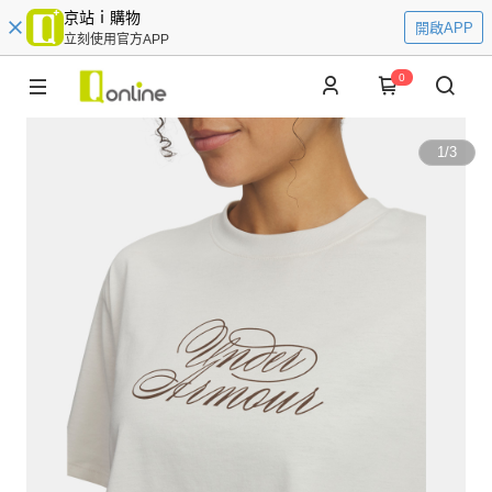
京站ｉ購物
開啟APP
立刻使用官方APP
0
1
/
3