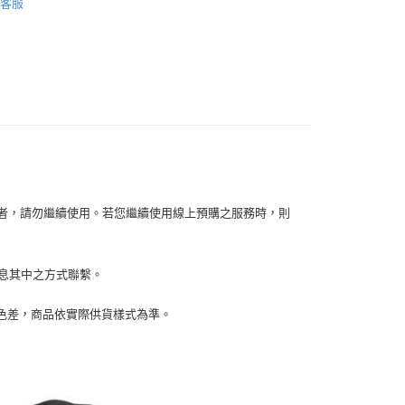
客服
你分期使用說明】
【帽子】
享後付
由台灣大哥大提供，台灣大哥大用戶可立即使用無須另外申請。
式選擇「大哥付你分期」，訂單成立後會自動跳轉到大哥付的交易
證手機門號後，選擇欲分期的期數、繳款截止日，確認付款後即
FTEE先享後付」】
。
先享後付是「在收到商品之後才付款」的支付方式。 讓您購物簡單
准額度、可分期數及費用金額請依後續交易確認頁面所載為準。
心！
立30分鐘內，如未前往確認交易或遇審核未通過，訂單將自動取
：不需註冊會員、不需綁卡、不需儲值。
「轉專審核」未通過狀況，表示未達大哥付你分期系統評分，恕
：只要手機號碼，簡訊認證，即可結帳。
評估內容。
：先確認商品／服務後，再付款。
式說明】
家取貨
項不併入電信帳單，「大哥付你分期」於每月結算日後寄送繳費提
EE先享後付」結帳流程】
0，滿NT$899(含以上)免運費
方式選擇「AFTEE先享後付」後，將跳轉至「AFTEE先享後
訊連結打開帳單後，可選擇「超商條碼／台灣大直營門市／銀行轉
容者，請勿繼續使用。若您繼續使用線上預購之服務時，則
頁面，進行簡訊認證並確認金額後，即可完成結帳。
付／iPASS MONEY」等通路繳費。
1取貨
成立數日內，您將收到繳費通知簡訊。
費通知簡訊後14天內，點擊此簡訊中的連結，可透過四大超商
0，滿NT$899(含以上)免運費
項】
網路銀行／等多元方式進行付款，方視為交易完成。
訊息其中之方式聯繫。
係由「台灣大哥大股份有限公司」（以下簡稱本公司）所提供，讓
：結帳手續完成當下不需立刻繳費，但若您需要取消訂單，請聯
易時，得透過本服務購買商品或服務，並由商店將買賣／分期付
的店家。未經商家同意取消之訂單仍視為有效，需透過AFTEE
金債權讓與本公司後，依約使用本公司帳單繳交帳款。
繳納相關費用。
00，滿NT$1,000(含以上)免運費
生色差，商品依實際供貨樣式為準。
意付款使用「大哥付你分期」之契約關係目的，商店將以您的個人
否成功請以「AFTEE先享後付 」之結帳頁面顯示為準，若有關於
含姓名、電話或地址）提供予台灣大哥大進項蒐集、處理及利
功／繳費後需取消欲退款等相關疑問，請聯繫「AFTEE先享後
客服中心(1F星巴克旁) 即日起不提供京站紙袋，取件時
公司與您本人進行分期帳單所需資料之確認、核對及更正。
援中心」
https://netprotections.freshdesk.com/support/home
物袋，若需購買紙袋可現場詢問
戶服務條款，請詳閱以下連結：
https://oppay.tw/userRule
項】