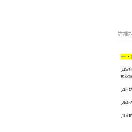
詳細
一、
(1)
視為
(2)
(3)
(4)