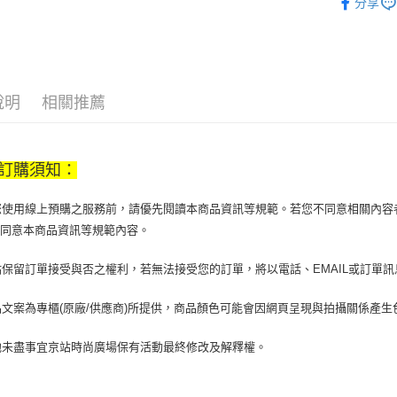
分享
【大哥付
飾品/配件
AFTEE先
1.本服務
2.付款方
相關說明
流程，驗
【關於「A
ATM付款
完成交易
AFTEE
3.實際核
便利好安
說明
相關推薦
4.訂單成
１．簡單
消。如遇
２．便利
運送方式
無法說明
３．安心
【繳款方
訂購須知：
付款後全
1.分期款
【「AFT
醒簡訊。
每筆NT$7
１．於結帳
2.透過簡
當您使用線上預購之服務前，請優先閱讀本商品資訊等規範。若您不同意相關內
付」結帳
帳／街口支
付款後7-1
２．訂單
您同意本商品資訊等規範內容。
３．收到繳
每筆NT$7
【注意事
／ATM／
京站保留訂單接受與否之權利，若無法接受您的訂單，將以電話、EMAIL或訂單
1.本服務
※ 請注意
宅配
用戶於交
絡購買商品
款買賣價
先享後付
每筆NT$1
商品文案為專櫃(原廠/供應商)所提供，商品顏色可能會因網頁呈現與拍攝關係產
2.基於同
※ 交易是
資料（包
是否繳費成
京站台北店
其他未盡事宜京站時尚廣場保有活動最終修改及解釋權。
用，由本
付客戶支
請自備購
3.完整用
免運費
【注意事