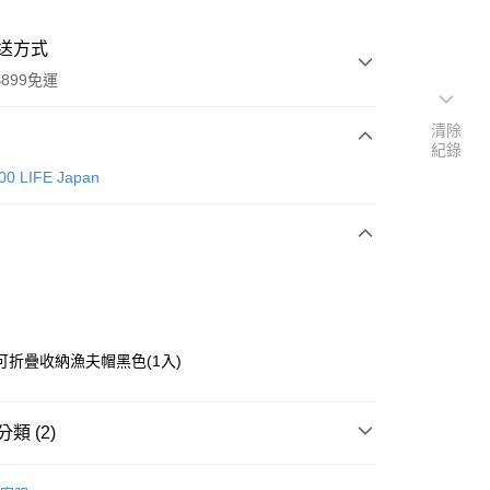
送方式
899免運
清除
紀錄
次付款
00 LIFE Japan
扣可折疊收納漁夫帽黑色(1入)
y
類 (2)
分期
CAN DO 100 LIFE Japan