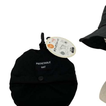
１．透過由
交易，需
求債權轉
２．關於
https://aft
３．未成
「AFTE
任。
４．使用「
即時審查
結果請求
５．嚴禁
形，恩沛
動。