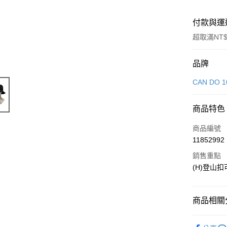
付款與運
超取滿NT$
付款方式
品牌
信用卡一
CAN DO 1
LINE Pay
商品特色
Apple Pay
商品編號
街口支付
11852992
銷售重點
悠遊付
(H)登山
Google Pa
全盈+PAY
商品相關分
大哥付你
生活雜貨
相關說明