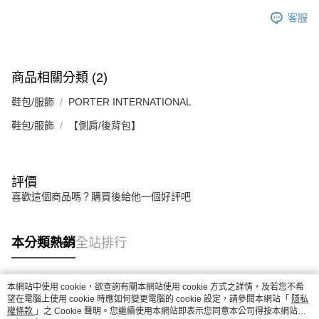
客服
商品相關分類 (2)
鞋包/服飾
PORTER INTERNATIONAL
鞋包/服飾
【側肩/後背包】
評價
喜歡這個商品嗎？購買後給他一個好評吧
本分類熱銷
全站排行
本網站中使用 cookie，欲查詢有關本網站使用 cookie 方式之詳情，及若您不希
熱門標籤
望在電腦上使用 cookie 時應如何變更電腦的 cookie 設定，請參閱本網站「
隱私
權條款
」之 Cookie 聲明。您繼續使用本網站即表示您同意本公司得按本網站使