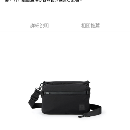
格， 在行動間展現從容無畏的探索者氣場。
1.分期款項不併入電信帳單，「大哥付你分期」於每月結算日後寄送繳費提
每筆NT$70，滿NT$899(含以上)免運費
【「AFTEE先享後付」結帳流程】
醒簡訊。
１．於結帳方式選擇「AFTEE先享後付」後，將跳轉至「AFTEE先享後付」
2.透過簡訊連結打開帳單後，可選擇「超商條碼／台灣大直營門市／銀行轉
付款後7-11取貨
結帳頁面，進行簡訊認證並確認金額後，即可完成結帳。
帳／街口支付／iPASS MONEY」等通路繳費。
２．訂單成立數日內，您將收到繳費通知簡訊。
每筆NT$70，滿NT$899(含以上)免運費
詳細說明
相關推薦
３．收到繳費通知簡訊後14天內，點擊此簡訊中的連結，可透過四大超商／
【注意事項】
ATM／網路銀行／等多元方式進行付款，方視為交易完成。
宅配
1.本服務係由「台灣大哥大股份有限公司」（以下簡稱本公司）所提供，讓
※ 請注意：結帳手續完成當下不需立刻繳費，但若您需要取消訂單，請聯絡
用戶於交易時，得透過本服務購買商品或服務，並由商店將買賣／分期付款
每筆NT$100，滿NT$1,000(含以上)免運費
購買商品的店家。未經商家同意取消之訂單仍視為有效，需透過AFTEE先享
買賣價金債權讓與本公司後，依約使用本公司帳單繳交帳款。
後付繳納相關費用。
2.基於同意付款使用「大哥付你分期」之契約關係目的，商店將以您的個人
京站台北店客服中心(1F星巴克旁) 即日起不提供京站紙袋，取件時
※ 交易是否成功請以「AFTEE先享後付 」之結帳頁面顯示為準，若有關於
資料（包含姓名、電話或地址）提供予台灣大哥大進項蒐集、處理及利用，
是否繳費成功／繳費後需取消欲退款等相關疑問，請聯繫「AFTEE先享後付
請自備購物袋，若需購買紙袋可現場詢問
由本公司與您本人進行分期帳單所需資料之確認、核對及更正。
客戶支援中心」
https://netprotections.freshdesk.com/support/home
3.完整用戶服務條款，請詳閱以下連結：
https://oppay.tw/userRule
免運費
【注意事項】
１．透過由恩沛科技股份有限公司提供之「AFTEE先享後付」服務完成之交
易，需依本服務之必要範圍內提供個人資料，並將交易相關給付款項請求債
權轉讓予恩沛科技股份有限公司。
２．關於個人資料處理事宜，請瀏覽以下網址：
https://aftee.tw/terms/#terms3
３．未成年的使用者請事先徵得法定代理人或監護人之同意方可使用
「AFTEE先享後付」，若未經同意申辦者引起之損失，本公司不負相關責
任。
４．使用「AFTEE先享後付」時，將依據個別帳號之用戶狀況，依本公司即
時審查核予不同之上限額度；若仍有額度不足之情形，本公司將視審查結果