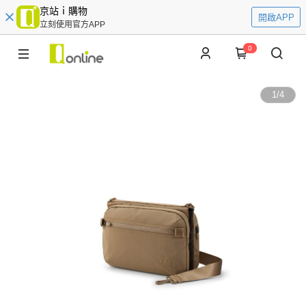
京站ｉ購物
開啟APP
立刻使用官方APP
0
1
/
4