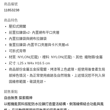
合作金庫商業銀行
第一商業銀行
LINE Pay
商品編號
華南商業銀行
彰化商業銀行
11853238
Apple Pay
上海商業儲蓄銀行
台北富邦商業銀行
國泰世華商業銀行
兆豐國際商業銀行
商品特色
街口支付
臺灣中小企業銀行
台中商業銀行
壓扣式開闔
匯豐（台灣）商業銀行
華泰商業銀行
悠遊付
前置拉鍊袋x2- 內置網布平口夾層
聯邦商業銀行
遠東國際商業銀行
元大商業銀行
永豐商業銀行
內置拉鍊袋與網布拉鍊袋
Google Pay
玉山商業銀行
星展（台灣）商業銀行
後置拉鍊袋-內置平口夾層與卡片夾層x6
台新國際商業銀行
中國信託商業銀行
全盈+PAY
可拆式背帶
台灣樂天信用卡公司
材質: NYLON(尼龍)、裡料: NYLON(尼龍)、其他: 織物類/金屬
大哥付你分期
尺寸: L25 x W4x H16.5 cm
相關說明
商品部份金屬五金採電鍍、烤漆等上色處理，經使用後會產生局
【大哥付你分期使用說明】
AFTEE先享後付
1.本服務由台灣大哥大提供，台灣大哥大用戶可立即使用無須另外申請。
部掉色情況，為正常使用痕跡及自然現象，上述情況恕不列入保
2.付款方式選擇「大哥付你分期」，訂單成立後會自動跳轉到大哥付的交易
相關說明
固維修範圍，敬請見諒。
流程，驗證手機門號後，選擇欲分期的期數、繳款截止日，確認付款後即完
【關於「AFTEE先享後付」】
成交易。
ATM付款
AFTEE先享後付是「在收到商品之後才付款」的支付方式。 讓您購物簡單
銷售重點
3.實際核准額度、可分期數及費用金額請依後續交易確認頁面所載為準。
便利好安心！
4.訂單成立30分鐘內，如未前往確認交易或遇審核未通過，訂單將自動取
自由無畏 探索精神
１．簡單：不需註冊會員、不需綁卡、不需儲值。
運送方式
消。如遇「轉專審核」未通過狀況，表示未達大哥付你分期系統評分，恕無
２．便利：只要手機號碼，簡訊認證，即可結帳。
以輕機能質料搭配防水拉鍊打造靈活結構，俐落線條結合功能與風
法說明評估內容。
３．安心：先確認商品／服務後，再付款。
付款後全家取貨
【繳款方式說明】