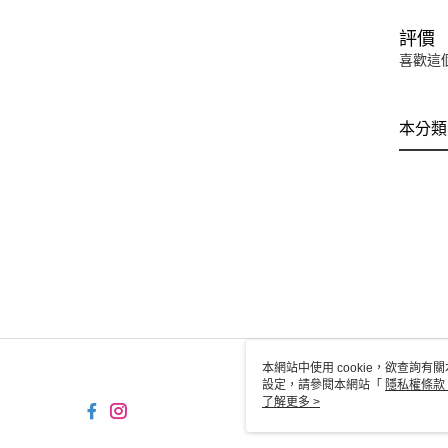
評價
喜歡這
本分類
本網站中使用 cookie，欲查詢有關
設定，請參閱本網站「
隱私權條款
使用 cookie。
了解更多 >