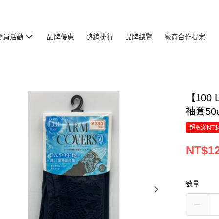
會員活動
品牌優惠
熱銷排行
品牌總覽
廠商合作提案
【100 
袖套50
超取滿NT$
NT$1
數量