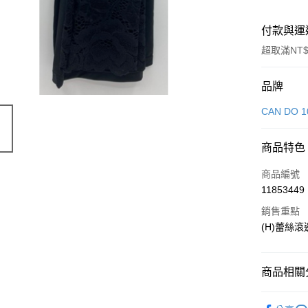
付款與運
超取滿NT$
付款方式
品牌
信用卡一
CAN DO 1
LINE Pay
商品特色
Apple Pay
商品編號
街口支付
11853449
銷售重點
悠遊付
(H)蕾絲滾
Google Pa
全盈+PAY
商品相關分
大哥付你
生活雜貨
相關說明