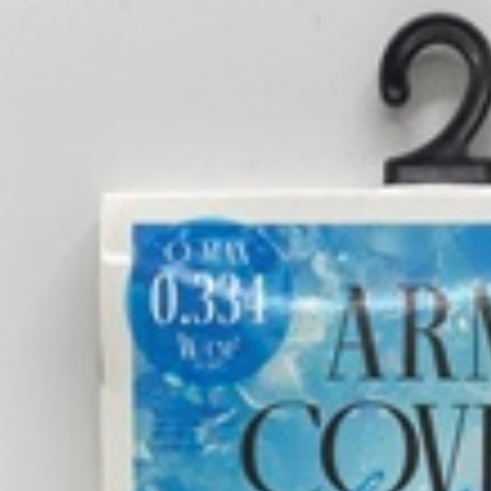
１．透過由
交易，需
求債權轉
２．關於
https://aft
３．未成
「AFTE
任。
４．使用「
即時審查
結果請求
５．嚴禁
形，恩沛
動。