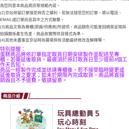
醒簡訊。
１．於結帳方式選擇「AFTEE先享後付」後，將跳轉至「AFTEE先享後付」
為您同意本商品資訊等規範內容。
2.透過簡訊連結打開帳單後，可選擇「超商條碼／台灣大直營門市／銀行轉
結帳頁面，進行簡訊認證並確認金額後，即可完成結帳。
帳／街口支付／iPASS MONEY」等通路繳費。
(2)京站保留訂單接受與否之權利，若無法接受您的訂單，將以電話、
２．訂單成立數日內，您將收到繳費通知簡訊。
３．收到繳費通知簡訊後14天內，點擊此簡訊中的連結，可透過四大超商／
EMAIL或訂單訊息其中之方式聯繫。
【注意事項】
ATM／網路銀行／等多元方式進行付款，方視為交易完成。
(3)商品文案為專櫃(原廠/供應商)所提供，商品顏色可能會因網頁呈現與
1.本服務係由「台灣大哥大股份有限公司」（以下簡稱本公司）所提供，讓
※ 請注意：結帳手續完成當下不需立刻繳費，但若您需要取消訂單，請聯絡
用戶於交易時，得透過本服務購買商品或服務，並由商店將買賣／分期付款
拍攝關係產生色差，商品依實際供貨樣式為準。 
購買商品的店家。未經商家同意取消之訂單仍視為有效，需透過AFTEE先享
買賣價金債權讓與本公司後，依約使用本公司帳單繳交帳款。
權。
(4)
其他未盡事宜
京站時尚廣場保有活動最終修改及解釋
後付繳納相關費用。
2.基於同意付款使用「大哥付你分期」之契約關係目的，商店將以您的個人
※ 交易是否成功請以「AFTEE先享後付 」之結帳頁面顯示為準，若有關於
資料（包含姓名、電話或地址）提供予台灣大哥大進項蒐集、處理及利用，
特別提醒：
是否繳費成功／繳費後需取消欲退款等相關疑問，請聯繫「AFTEE先享後付
由本公司與您本人進行分期帳單所需資料之確認、核對及更正。
蛋糕商品將依訂單指定取貨日期安排製作並配送至專
客戶支援中心」
https://netprotections.freshdesk.com/support/home
3.完整用戶服務條款，請詳閱以下連結：
https://oppay.tw/userRule
櫃。若需延後取貨，最遲須於原訂取貨日至少提前4個工
作天告知。
【注意事項】
商品一經製作完成並送達專櫃後，恕不接受臨時變更或
１．透過由恩沛科技股份有限公司提供之「AFTEE先享後付」服務完成之交
延後取貨之要求；如未於期限內完成取貨，商品將直接
易，需依本服務之必要範圍內提供個人資料，並將交易相關給付款項請求債
銷毀且不予退費，敬請留意。
權轉讓予恩沛科技股份有限公司。
２．關於個人資料處理事宜，請瀏覽以下網址：
https://aftee.tw/terms/#terms3
３．未成年的使用者請事先徵得法定代理人或監護人之同意方可使用
「AFTEE先享後付」，若未經同意申辦者引起之損失，本公司不負相關責
任。
４．使用「AFTEE先享後付」時，將依據個別帳號之用戶狀況，依本公司即
時審查核予不同之上限額度；若仍有額度不足之情形，本公司將視審查結果
請求用戶進行身份認證。
５．嚴禁一人註冊多個帳號或使用他人資訊註冊。若發現惡意使用之情形，