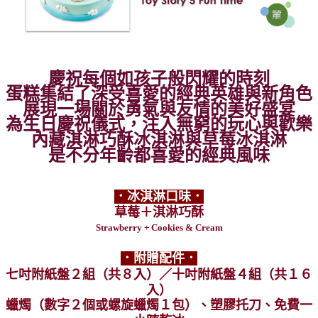
恩沛科技股份有限公司將有權停止該用戶之使用額度並採取法律行動。
慶祝每個如孩子般閃耀的時刻
蛋糕集結了深受喜愛的經典英
雄與新角色
展現一場關於勇氣與友情的美好盛宴
為生日
慶祝儀式，注入無窮的玩心與歡樂
內藏淇淋巧酥冰淇淋與
草莓冰淇淋
是不分年齡都喜愛的經典風味
．冰淇淋口味．
草莓＋淇淋巧酥
Strawberry
+ Cookies & Cream
．附贈配件．
七
吋附紙盤２組（共８入）／十吋附紙盤４組（共１６
入）
蠟燭（數字２個或螺旋蠟燭１包）、塑膠托刀、免費一