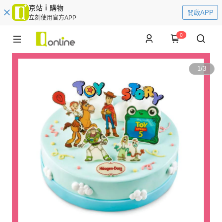
京站ｉ購物
開啟APP
立刻使用官方APP
0
1
/
3