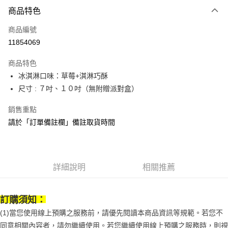
商品特色
Apple Pay
商品編號
街口支付
11854069
悠遊付
商品特色
Google Pay
冰淇淋口味：草莓+淇淋巧酥
全盈+PAY
尺寸 : ７吋、１０吋（無附贈派對盒）
大哥付你分期
銷售重點
相關說明
請於「訂單備註欄」備註取貨時間
【大哥付你分期使用說明】
AFTEE先享後付
1.本服務由台灣大哥大提供，台灣大哥大用戶可立即使用無須另外申請。
2.付款方式選擇「大哥付你分期」，訂單成立後會自動跳轉到大哥付的交易
相關說明
流程，驗證手機門號後，選擇欲分期的期數、繳款截止日，確認付款後即完
【關於「AFTEE先享後付」】
成交易。
詳細說明
相關推薦
ATM付款
AFTEE先享後付是「在收到商品之後才付款」的支付方式。 讓您購物簡單
3.實際核准額度、可分期數及費用金額請依後續交易確認頁面所載為準。
便利好安心！
4.訂單成立30分鐘內，如未前往確認交易或遇審核未通過，訂單將自動取
１．簡單：不需註冊會員、不需綁卡、不需儲值。
運送方式
消。如遇「轉專審核」未通過狀況，表示未達大哥付你分期系統評分，恕無
２．便利：只要手機號碼，簡訊認證，即可結帳。
訂購須知：
法說明評估內容。
３．安心：先確認商品／服務後，再付款。
京站台北店專櫃自取
【繳款方式說明】
(1)當您使用線上預購之服務前，請優先閱讀本商品資訊等規範。若您不
1.分期款項不併入電信帳單，「大哥付你分期」於每月結算日後寄送繳費提
免運費
同意相關內容者，請勿繼續使用。若您繼續使用線上預購之服務時，則視
【「AFTEE先享後付」結帳流程】