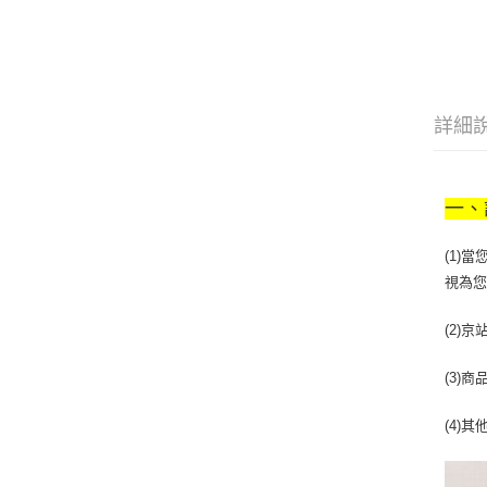
詳細
一、
(1)
視為
(2)
(3)
(4)