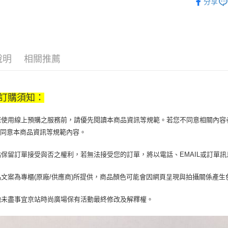
分享
【大哥付
飾品/配件
AFTEE先
1.本服務
2.付款方
相關說明
流程，驗
【關於「A
ATM付款
完成交易
AFTEE
3.實際核
便利好安
說明
相關推薦
4.訂單成
１．簡單
消。如遇
２．便利
運送方式
無法說明
３．安心
【繳款方
訂購須知：
付款後全
1.分期款
【「AFT
醒簡訊。
每筆NT$7
１．於結帳
2.透過簡
當您使用線上預購之服務前，請優先閱讀本商品資訊等規範。若您不同意相關內
付」結帳
帳／街口支
付款後7-1
２．訂單
您同意本商品資訊等規範內容。
３．收到繳
每筆NT$7
【注意事
／ATM／
京站保留訂單接受與否之權利，若無法接受您的訂單，將以電話、EMAIL或訂單
1.本服務
※ 請注意
宅配
用戶於交
絡購買商品
款買賣價
先享後付
每筆NT$1
商品文案為專櫃(原廠/供應商)所提供，商品顏色可能會因網頁呈現與拍攝關係產
2.基於同
※ 交易是
資料（包
是否繳費成
京站台北店
其他未盡事宜京站時尚廣場保有活動最終修改及解釋權。
用，由本
付客戶支
請自備購
3.完整用
免運費
【注意事