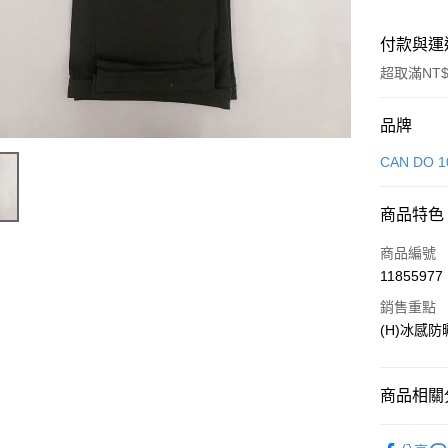
付款與運
超取滿NT$
付款方式
品牌
信用卡一
CAN DO 1
LINE Pay
商品特色
Apple Pay
商品編號
街口支付
11855977
銷售重點
悠遊付
(H)冰感防
Google Pa
全盈+PAY
商品相關分
大哥付你
生活雜貨
相關說明