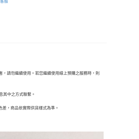
客服
你分期使用說明】
【其他配件】
享後付
由台灣大哥大提供，台灣大哥大用戶可立即使用無須另外申請。
式選擇「大哥付你分期」，訂單成立後會自動跳轉到大哥付的交易
證手機門號後，選擇欲分期的期數、繳款截止日，確認付款後即
FTEE先享後付」】
。
先享後付是「在收到商品之後才付款」的支付方式。 讓您購物簡單
准額度、可分期數及費用金額請依後續交易確認頁面所載為準。
心！
立30分鐘內，如未前往確認交易或遇審核未通過，訂單將自動取
：不需註冊會員、不需綁卡、不需儲值。
「轉專審核」未通過狀況，表示未達大哥付你分期系統評分，恕
：只要手機號碼，簡訊認證，即可結帳。
評估內容。
：先確認商品／服務後，再付款。
式說明】
家取貨
項不併入電信帳單，「大哥付你分期」於每月結算日後寄送繳費提
EE先享後付」結帳流程】
0，滿NT$899(含以上)免運費
方式選擇「AFTEE先享後付」後，將跳轉至「AFTEE先享後
訊連結打開帳單後，可選擇「超商條碼／台灣大直營門市／銀行轉
容者，請勿繼續使用。若您繼續使用線上預購之服務時，則
頁面，進行簡訊認證並確認金額後，即可完成結帳。
付／iPASS MONEY」等通路繳費。
1取貨
成立數日內，您將收到繳費通知簡訊。
費通知簡訊後14天內，點擊此簡訊中的連結，可透過四大超商
0，滿NT$899(含以上)免運費
項】
網路銀行／等多元方式進行付款，方視為交易完成。
訊息其中之方式聯繫。
係由「台灣大哥大股份有限公司」（以下簡稱本公司）所提供，讓
：結帳手續完成當下不需立刻繳費，但若您需要取消訂單，請聯
易時，得透過本服務購買商品或服務，並由商店將買賣／分期付
的店家。未經商家同意取消之訂單仍視為有效，需透過AFTEE
金債權讓與本公司後，依約使用本公司帳單繳交帳款。
繳納相關費用。
00，滿NT$1,000(含以上)免運費
生色差，商品依實際供貨樣式為準。
意付款使用「大哥付你分期」之契約關係目的，商店將以您的個人
否成功請以「AFTEE先享後付 」之結帳頁面顯示為準，若有關於
含姓名、電話或地址）提供予台灣大哥大進項蒐集、處理及利
功／繳費後需取消欲退款等相關疑問，請聯繫「AFTEE先享後
客服中心(1F星巴克旁) 即日起不提供京站紙袋，取件時
公司與您本人進行分期帳單所需資料之確認、核對及更正。
援中心」
https://netprotections.freshdesk.com/support/home
物袋，若需購買紙袋可現場詢問
戶服務條款，請詳閱以下連結：
https://oppay.tw/userRule
項】