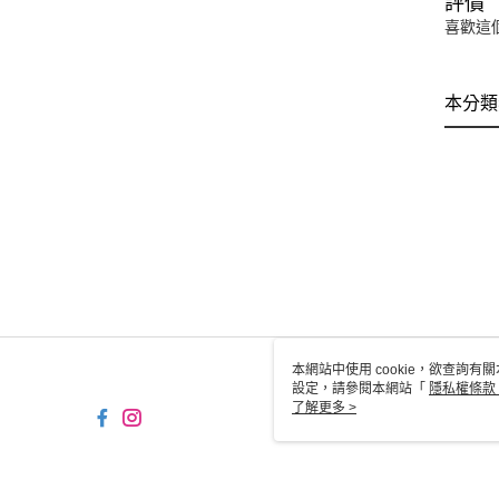
評價
喜歡這
本分類
本網站中使用 cookie，欲查詢有關
設定，請參閱本網站「
隱私權條款
使用 cookie。
了解更多 >