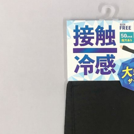
１．透過由
交易，需
求債權轉
２．關於
https://aft
３．未成
「AFTE
任。
４．使用「
即時審查
結果請求
５．嚴禁
形，恩沛
動。