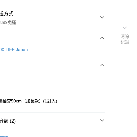
送方式
899免運
清除
紀錄
次付款
00 LIFE Japan
曬袖套50cm（加長款）(1對入)
y
類 (2)
分期
CAN DO 100 LIFE Japan