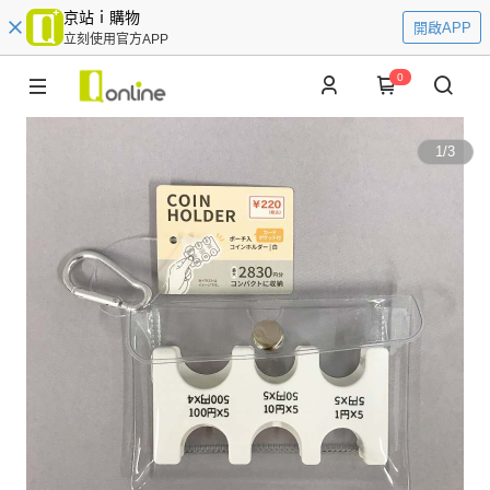
京站ｉ購物
開啟APP
立刻使用官方APP
0
1
/
3