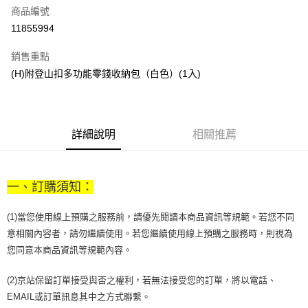
商品編號
街口支付
11855994
悠遊付
銷售重點
Google Pay
(H)附登山扣多功能零錢收納包（白色）(1入)
全盈+PAY
大哥付你分期
相關說明
詳細說明
相關推薦
【大哥付你分期使用說明】
AFTEE先享後付
1.本服務由台灣大哥大提供，台灣大哥大用戶可立即使用無須另外申請。
2.付款方式選擇「大哥付你分期」，訂單成立後會自動跳轉到大哥付的交易
相關說明
流程，驗證手機門號後，選擇欲分期的期數、繳款截止日，確認付款後即完
一、訂購須知：
【關於「AFTEE先享後付」】
成交易。
ATM付款
AFTEE先享後付是「在收到商品之後才付款」的支付方式。 讓您購物簡單
3.實際核准額度、可分期數及費用金額請依後續交易確認頁面所載為準。
便利好安心！
(1)當您使用線上預購之服務前，請優先閱讀本商品資訊等規範。若您不同
4.訂單成立30分鐘內，如未前往確認交易或遇審核未通過，訂單將自動取
１．簡單：不需註冊會員、不需綁卡、不需儲值。
運送方式
消。如遇「轉專審核」未通過狀況，表示未達大哥付你分期系統評分，恕無
意相關內容者，請勿繼續使用。若您繼續使用線上預購之服務時，則視為
２．便利：只要手機號碼，簡訊認證，即可結帳。
法說明評估內容。
您同意本商品資訊等規範內容。
３．安心：先確認商品／服務後，再付款。
付款後全家取貨
【繳款方式說明】
1.分期款項不併入電信帳單，「大哥付你分期」於每月結算日後寄送繳費提
每筆NT$70，滿NT$1,000(含以上)免運費
【「AFTEE先享後付」結帳流程】
(2)京站保留訂單接受與否之權利，若無法接受您的訂單，將以電話、
醒簡訊。
１．於結帳方式選擇「AFTEE先享後付」後，將跳轉至「AFTEE先享後付」
2.透過簡訊連結打開帳單後，可選擇「超商條碼／台灣大直營門市／銀行轉
EMAIL或訂單訊息其中之方式聯繫。
付款後7-11取貨
結帳頁面，進行簡訊認證並確認金額後，即可完成結帳。
帳／街口支付／iPASS MONEY」等通路繳費。