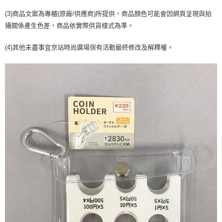
２．訂單成立數日內，您將收到繳費通知簡訊。
每筆NT$70，滿NT$1,000(含以上)免運費
３．收到繳費通知簡訊後14天內，點擊此簡訊中的連結，可透過四大超商／
(3)商品文案為專櫃(原廠/供應商)所提供，商品顏色可能會因網頁呈現與拍
【注意事項】
ATM／網路銀行／等多元方式進行付款，方視為交易完成。
宅配
攝關係產生色差，商品依實際供貨樣式為準。
1.本服務係由「台灣大哥大股份有限公司」（以下簡稱本公司）所提供，讓
※ 請注意：結帳手續完成當下不需立刻繳費，但若您需要取消訂單，請聯絡
用戶於交易時，得透過本服務購買商品或服務，並由商店將買賣／分期付款
每筆NT$100，滿NT$1,200(含以上)免運費
購買商品的店家。未經商家同意取消之訂單仍視為有效，需透過AFTEE先享
買賣價金債權讓與本公司後，依約使用本公司帳單繳交帳款。
(4)其他未盡事宜京站時尚廣場保有活動最終修改及解釋權。
後付繳納相關費用。
2.基於同意付款使用「大哥付你分期」之契約關係目的，商店將以您的個人
京站台北店客服中心(1F星巴克旁) 即日起不提供京站紙袋，取件時
※ 交易是否成功請以「AFTEE先享後付 」之結帳頁面顯示為準，若有關於
資料（包含姓名、電話或地址）提供予台灣大哥大進項蒐集、處理及利用，
是否繳費成功／繳費後需取消欲退款等相關疑問，請聯繫「AFTEE先享後付
請自備購物袋，若需購買紙袋可現場詢問
由本公司與您本人進行分期帳單所需資料之確認、核對及更正。
客戶支援中心」
https://netprotections.freshdesk.com/support/home
3.完整用戶服務條款，請詳閱以下連結：
https://oppay.tw/userRule
免運費
【注意事項】
１．透過由恩沛科技股份有限公司提供之「AFTEE先享後付」服務完成之交
易，需依本服務之必要範圍內提供個人資料，並將交易相關給付款項請求債
權轉讓予恩沛科技股份有限公司。
２．關於個人資料處理事宜，請瀏覽以下網址：
https://aftee.tw/terms/#terms3
３．未成年的使用者請事先徵得法定代理人或監護人之同意方可使用
「AFTEE先享後付」，若未經同意申辦者引起之損失，本公司不負相關責
任。
４．使用「AFTEE先享後付」時，將依據個別帳號之用戶狀況，依本公司即
時審查核予不同之上限額度；若仍有額度不足之情形，本公司將視審查結果
請求用戶進行身份認證。
５．嚴禁一人註冊多個帳號或使用他人資訊註冊。若發現惡意使用之情形，
恩沛科技股份有限公司將有權停止該用戶之使用額度並採取法律行動。