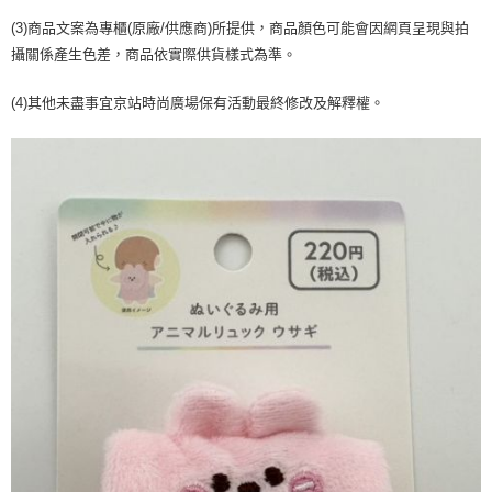
２．訂單成立數日內，您將收到繳費通知簡訊。
每筆NT$70，滿NT$899(含以上)免運費
３．收到繳費通知簡訊後14天內，點擊此簡訊中的連結，可透過四大超商／
(3)商品文案為專櫃(原廠/供應商)所提供，商品顏色可能會因網頁呈現與拍
【注意事項】
ATM／網路銀行／等多元方式進行付款，方視為交易完成。
攝關係產生色差，商品依實際供貨樣式為準。
宅配
1.本服務係由「台灣大哥大股份有限公司」（以下簡稱本公司）所提供，讓
※ 請注意：結帳手續完成當下不需立刻繳費，但若您需要取消訂單，請聯絡
用戶於交易時，得透過本服務購買商品或服務，並由商店將買賣／分期付款
每筆NT$100，滿NT$1,000(含以上)免運費
購買商品的店家。未經商家同意取消之訂單仍視為有效，需透過AFTEE先享
買賣價金債權讓與本公司後，依約使用本公司帳單繳交帳款。
(4)其他未盡事宜京站時尚廣場保有活動最終修改及解釋權。
後付繳納相關費用。
2.基於同意付款使用「大哥付你分期」之契約關係目的，商店將以您的個人
京站台北店客服中心(1F星巴克旁) 即日起不提供京站紙袋，取件時
※ 交易是否成功請以「AFTEE先享後付 」之結帳頁面顯示為準，若有關於
資料（包含姓名、電話或地址）提供予台灣大哥大進項蒐集、處理及利用，
是否繳費成功／繳費後需取消欲退款等相關疑問，請聯繫「AFTEE先享後付
請自備購物袋，若需購買紙袋可現場詢問
由本公司與您本人進行分期帳單所需資料之確認、核對及更正。
客戶支援中心」
https://netprotections.freshdesk.com/support/home
3.完整用戶服務條款，請詳閱以下連結：
https://oppay.tw/userRule
免運費
【注意事項】
１．透過由恩沛科技股份有限公司提供之「AFTEE先享後付」服務完成之交
易，需依本服務之必要範圍內提供個人資料，並將交易相關給付款項請求債
權轉讓予恩沛科技股份有限公司。
２．關於個人資料處理事宜，請瀏覽以下網址：
https://aftee.tw/terms/#terms3
３．未成年的使用者請事先徵得法定代理人或監護人之同意方可使用
「AFTEE先享後付」，若未經同意申辦者引起之損失，本公司不負相關責
任。
４．使用「AFTEE先享後付」時，將依據個別帳號之用戶狀況，依本公司即
時審查核予不同之上限額度；若仍有額度不足之情形，本公司將視審查結果
請求用戶進行身份認證。
５．嚴禁一人註冊多個帳號或使用他人資訊註冊。若發現惡意使用之情形，
恩沛科技股份有限公司將有權停止該用戶之使用額度並採取法律行動。