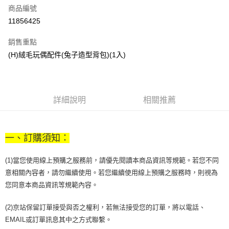
商品編號
街口支付
11856425
悠遊付
銷售重點
Google Pay
(H)絨毛玩偶配件(兔子造型背包)(1入)
全盈+PAY
大哥付你分期
相關說明
詳細說明
相關推薦
【大哥付你分期使用說明】
AFTEE先享後付
1.本服務由台灣大哥大提供，台灣大哥大用戶可立即使用無須另外申請。
2.付款方式選擇「大哥付你分期」，訂單成立後會自動跳轉到大哥付的交易
相關說明
流程，驗證手機門號後，選擇欲分期的期數、繳款截止日，確認付款後即完
一、訂購須知：
【關於「AFTEE先享後付」】
成交易。
ATM付款
AFTEE先享後付是「在收到商品之後才付款」的支付方式。 讓您購物簡單
3.實際核准額度、可分期數及費用金額請依後續交易確認頁面所載為準。
便利好安心！
(1)當您使用線上預購之服務前，請優先閱讀本商品資訊等規範。若您不同
4.訂單成立30分鐘內，如未前往確認交易或遇審核未通過，訂單將自動取
１．簡單：不需註冊會員、不需綁卡、不需儲值。
意相關內容者，請勿繼續使用。若您繼續使用線上預購之服務時，則視為
運送方式
消。如遇「轉專審核」未通過狀況，表示未達大哥付你分期系統評分，恕無
２．便利：只要手機號碼，簡訊認證，即可結帳。
法說明評估內容。
您同意本商品資訊等規範內容。
３．安心：先確認商品／服務後，再付款。
付款後全家取貨
【繳款方式說明】
1.分期款項不併入電信帳單，「大哥付你分期」於每月結算日後寄送繳費提
每筆NT$70，滿NT$899(含以上)免運費
【「AFTEE先享後付」結帳流程】
(2)京站保留訂單接受與否之權利，若無法接受您的訂單，將以電話、
醒簡訊。
１．於結帳方式選擇「AFTEE先享後付」後，將跳轉至「AFTEE先享後付」
2.透過簡訊連結打開帳單後，可選擇「超商條碼／台灣大直營門市／銀行轉
EMAIL或訂單訊息其中之方式聯繫。
付款後7-11取貨
結帳頁面，進行簡訊認證並確認金額後，即可完成結帳。
帳／街口支付／iPASS MONEY」等通路繳費。