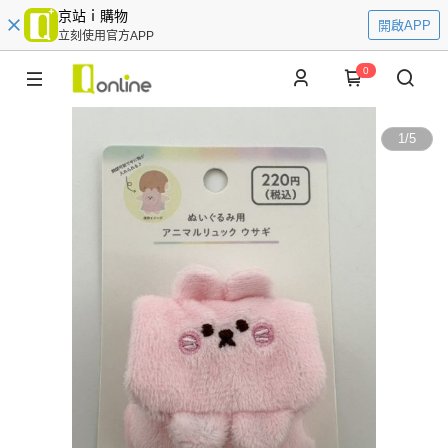
京站ｉ購物
開啟APP
立刻使用官方APP
0
1
/
5