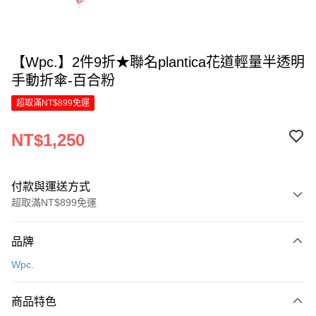
【Wpc.】2件9折★聯名plantica花道輕量半透明
手動折傘-百合粉
超取滿NT$899免運
NT$1,250
付款與運送方式
超取滿NT$899免運
付款方式
品牌
信用卡一次付款
Wpc.
LINE Pay
商品特色
Apple Pay