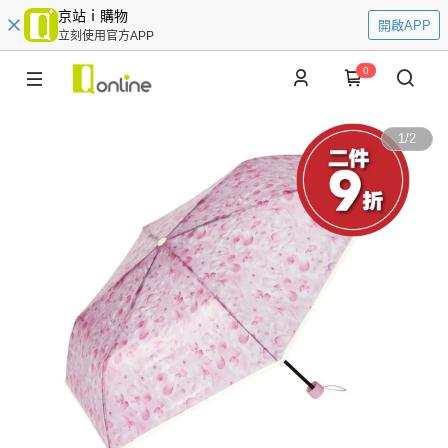
京站ｉ購物
開啟APP
立刻使用官方APP
0
1
/
2