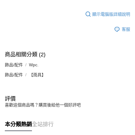
２．訂單成立數日內，您將收到繳費通知簡訊。
每筆NT$70，滿NT$899(含以上)免運費
３．收到繳費通知簡訊後14天內，點擊此簡訊中的連結，可透過四大超商／
【注意事項】
ATM／網路銀行／等多元方式進行付款，方視為交易完成。
顯示電腦版詳細說明
宅配
1.本服務係由「台灣大哥大股份有限公司」（以下簡稱本公司）所提供，讓
※ 請注意：結帳手續完成當下不需立刻繳費，但若您需要取消訂單，請聯絡
用戶於交易時，得透過本服務購買商品或服務，並由商店將買賣／分期付款
每筆NT$100，滿NT$1,000(含以上)免運費
購買商品的店家。未經商家同意取消之訂單仍視為有效，需透過AFTEE先享
買賣價金債權讓與本公司後，依約使用本公司帳單繳交帳款。
客服
後付繳納相關費用。
2.基於同意付款使用「大哥付你分期」之契約關係目的，商店將以您的個人
京站台北店客服中心(1F星巴克旁) 即日起不提供京站紙袋，取件時
※ 交易是否成功請以「AFTEE先享後付 」之結帳頁面顯示為準，若有關於
資料（包含姓名、電話或地址）提供予台灣大哥大進項蒐集、處理及利用，
是否繳費成功／繳費後需取消欲退款等相關疑問，請聯繫「AFTEE先享後付
請自備購物袋，若需購買紙袋可現場詢問
由本公司與您本人進行分期帳單所需資料之確認、核對及更正。
客戶支援中心」
https://netprotections.freshdesk.com/support/home
3.完整用戶服務條款，請詳閱以下連結：
https://oppay.tw/userRule
免運費
商品相關分類 (2)
【注意事項】
１．透過由恩沛科技股份有限公司提供之「AFTEE先享後付」服務完成之交
飾品/配件
Wpc.
易，需依本服務之必要範圍內提供個人資料，並將交易相關給付款項請求債
權轉讓予恩沛科技股份有限公司。
飾品/配件
【雨具】
２．關於個人資料處理事宜，請瀏覽以下網址：
https://aftee.tw/terms/#terms3
３．未成年的使用者請事先徵得法定代理人或監護人之同意方可使用
「AFTEE先享後付」，若未經同意申辦者引起之損失，本公司不負相關責
評價
任。
喜歡這個商品嗎？購買後給他一個好評吧
４．使用「AFTEE先享後付」時，將依據個別帳號之用戶狀況，依本公司即
時審查核予不同之上限額度；若仍有額度不足之情形，本公司將視審查結果
請求用戶進行身份認證。
５．嚴禁一人註冊多個帳號或使用他人資訊註冊。若發現惡意使用之情形，
本分類熱銷
全站排行
恩沛科技股份有限公司將有權停止該用戶之使用額度並採取法律行動。