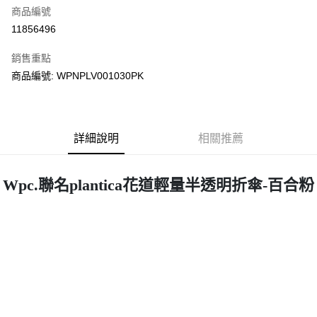
商品編號
街口支付
11856496
悠遊付
銷售重點
Google Pay
商品編號: WPNPLV001030PK
全盈+PAY
大哥付你分期
相關說明
詳細說明
相關推薦
【大哥付你分期使用說明】
AFTEE先享後付
1.本服務由台灣大哥大提供，台灣大哥大用戶可立即使用無須另外申請。
2.付款方式選擇「大哥付你分期」，訂單成立後會自動跳轉到大哥付的交易
相關說明
Wpc.聯名plantica花道輕量半透明折傘-百合粉
流程，驗證手機門號後，選擇欲分期的期數、繳款截止日，確認付款後即完
【關於「AFTEE先享後付」】
成交易。
ATM付款
AFTEE先享後付是「在收到商品之後才付款」的支付方式。 讓您購物簡單
3.實際核准額度、可分期數及費用金額請依後續交易確認頁面所載為準。
便利好安心！
4.訂單成立30分鐘內，如未前往確認交易或遇審核未通過，訂單將自動取
１．簡單：不需註冊會員、不需綁卡、不需儲值。
運送方式
消。如遇「轉專審核」未通過狀況，表示未達大哥付你分期系統評分，恕無
２．便利：只要手機號碼，簡訊認證，即可結帳。
法說明評估內容。
３．安心：先確認商品／服務後，再付款。
付款後全家取貨
【繳款方式說明】
1.分期款項不併入電信帳單，「大哥付你分期」於每月結算日後寄送繳費提
每筆NT$70，滿NT$899(含以上)免運費
【「AFTEE先享後付」結帳流程】
醒簡訊。
１．於結帳方式選擇「AFTEE先享後付」後，將跳轉至「AFTEE先享後付」
2.透過簡訊連結打開帳單後，可選擇「超商條碼／台灣大直營門市／銀行轉
付款後7-11取貨
結帳頁面，進行簡訊認證並確認金額後，即可完成結帳。
帳／街口支付／iPASS MONEY」等通路繳費。