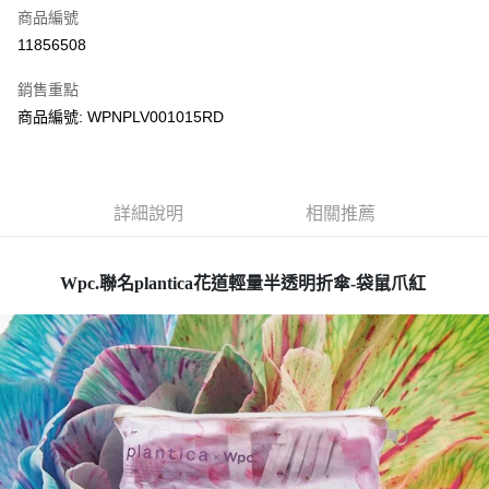
商品編號
街口支付
11856508
悠遊付
銷售重點
Google Pay
商品編號: WPNPLV001015RD
全盈+PAY
大哥付你分期
相關說明
詳細說明
相關推薦
【大哥付你分期使用說明】
AFTEE先享後付
1.本服務由台灣大哥大提供，台灣大哥大用戶可立即使用無須另外申請。
2.付款方式選擇「大哥付你分期」，訂單成立後會自動跳轉到大哥付的交易
相關說明
Wpc.聯名plantica花道輕量半透明折傘-袋鼠爪紅
流程，驗證手機門號後，選擇欲分期的期數、繳款截止日，確認付款後即完
【關於「AFTEE先享後付」】
成交易。
ATM付款
AFTEE先享後付是「在收到商品之後才付款」的支付方式。 讓您購物簡單
3.實際核准額度、可分期數及費用金額請依後續交易確認頁面所載為準。
便利好安心！
4.訂單成立30分鐘內，如未前往確認交易或遇審核未通過，訂單將自動取
１．簡單：不需註冊會員、不需綁卡、不需儲值。
運送方式
消。如遇「轉專審核」未通過狀況，表示未達大哥付你分期系統評分，恕無
２．便利：只要手機號碼，簡訊認證，即可結帳。
法說明評估內容。
３．安心：先確認商品／服務後，再付款。
付款後全家取貨
【繳款方式說明】
1.分期款項不併入電信帳單，「大哥付你分期」於每月結算日後寄送繳費提
每筆NT$70，滿NT$899(含以上)免運費
【「AFTEE先享後付」結帳流程】
醒簡訊。
１．於結帳方式選擇「AFTEE先享後付」後，將跳轉至「AFTEE先享後付」
2.透過簡訊連結打開帳單後，可選擇「超商條碼／台灣大直營門市／銀行轉
付款後7-11取貨
結帳頁面，進行簡訊認證並確認金額後，即可完成結帳。
帳／街口支付／iPASS MONEY」等通路繳費。