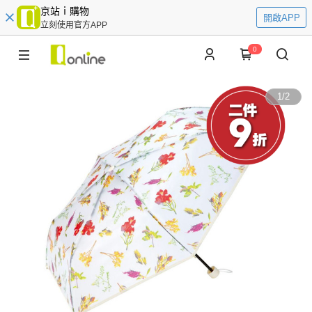
京站ｉ購物
開啟APP
立刻使用官方APP
0
1
/
2