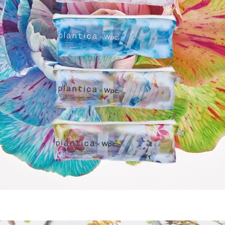
２．訂單成立數日內，您將收到繳費通知簡訊。
每筆NT$70，滿NT$899(含以上)免運費
３．收到繳費通知簡訊後14天內，點擊此簡訊中的連結，可透過四大超商／
【注意事項】
ATM／網路銀行／等多元方式進行付款，方視為交易完成。
宅配
1.本服務係由「台灣大哥大股份有限公司」（以下簡稱本公司）所提供，讓
※ 請注意：結帳手續完成當下不需立刻繳費，但若您需要取消訂單，請聯絡
用戶於交易時，得透過本服務購買商品或服務，並由商店將買賣／分期付款
每筆NT$100，滿NT$1,000(含以上)免運費
購買商品的店家。未經商家同意取消之訂單仍視為有效，需透過AFTEE先享
買賣價金債權讓與本公司後，依約使用本公司帳單繳交帳款。
後付繳納相關費用。
2.基於同意付款使用「大哥付你分期」之契約關係目的，商店將以您的個人
京站台北店客服中心(1F星巴克旁) 即日起不提供京站紙袋，取件時
※ 交易是否成功請以「AFTEE先享後付 」之結帳頁面顯示為準，若有關於
資料（包含姓名、電話或地址）提供予台灣大哥大進項蒐集、處理及利用，
是否繳費成功／繳費後需取消欲退款等相關疑問，請聯繫「AFTEE先享後付
請自備購物袋，若需購買紙袋可現場詢問
由本公司與您本人進行分期帳單所需資料之確認、核對及更正。
客戶支援中心」
https://netprotections.freshdesk.com/support/home
3.完整用戶服務條款，請詳閱以下連結：
https://oppay.tw/userRule
免運費
【注意事項】
１．透過由恩沛科技股份有限公司提供之「AFTEE先享後付」服務完成之交
易，需依本服務之必要範圍內提供個人資料，並將交易相關給付款項請求債
權轉讓予恩沛科技股份有限公司。
２．關於個人資料處理事宜，請瀏覽以下網址：
https://aftee.tw/terms/#terms3
３．未成年的使用者請事先徵得法定代理人或監護人之同意方可使用
「AFTEE先享後付」，若未經同意申辦者引起之損失，本公司不負相關責
任。
４．使用「AFTEE先享後付」時，將依據個別帳號之用戶狀況，依本公司即
時審查核予不同之上限額度；若仍有額度不足之情形，本公司將視審查結果
請求用戶進行身份認證。
５．嚴禁一人註冊多個帳號或使用他人資訊註冊。若發現惡意使用之情形，
恩沛科技股份有限公司將有權停止該用戶之使用額度並採取法律行動。