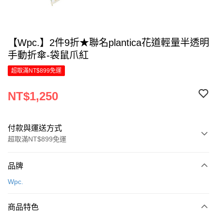
【Wpc.】2件9折★聯名plantica花道輕量半透明
手動折傘-袋鼠爪紅
超取滿NT$899免運
NT$1,250
付款與運送方式
超取滿NT$899免運
付款方式
品牌
信用卡一次付款
Wpc.
LINE Pay
商品特色
Apple Pay