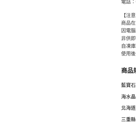
電話：0
【注意
商品在
因電腦
非供即
自凍庫
使用後
商品
藍寶石草
海水晶晶
北海道生
三重縣