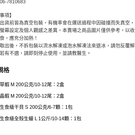
6-7810683
事項】
出貨前皆為真空包裝，有機率會在運送過程中因碰撞而失真空，
螢幕設定及個人觀感之差異，本賣場之商品圖片僅供參考，以收
食，應充分加熱！
取出後，不拆包裝以流水解凍或泡水解凍法來退冰，請勿反覆解
若有不適，請即刻停止使用，並請教醫生。
規格
蝦 M 200公克/10-12尾：2盒
蝦 M 200公克/10-12尾：2盒
食級干貝 S 200公克/6-7顆：1包
生食級全殼生蠔 L 1公斤/10-14顆：1包