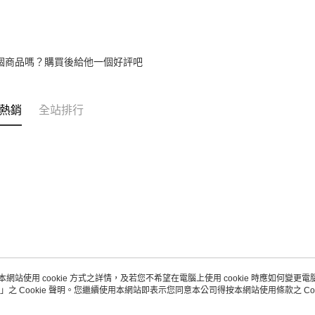
個商品嗎？購買後給他一個好評吧
熱銷
全站排行
本網站使用 cookie 方式之詳情，及若您不希望在電腦上使用 cookie 時應如何變更電腦的
」之 Cookie 聲明。您繼續使用本網站即表示您同意本公司得按本網站使用條款之 Coo
關於我們
客服資訊
品牌故事
購物說明