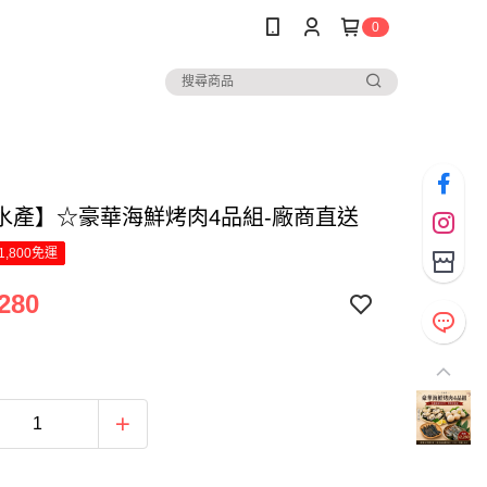
0
水產】☆豪華海鮮烤肉4品組-廠商直送
1,800免運
280