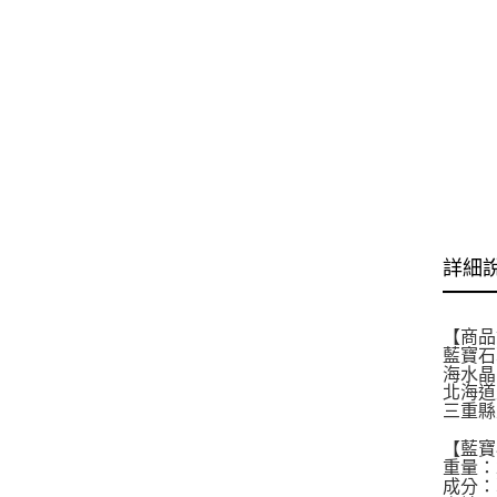
詳細
【商品
藍寶石草
海水晶晶
北海道生
三重縣
【藍寶
重量：
成分：