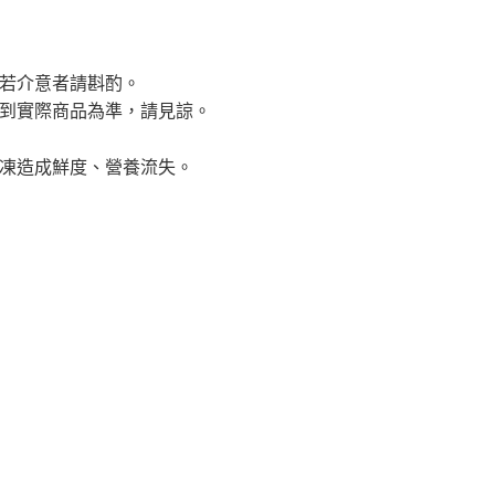
若介意者請斟酌。
到實際商品為準，請見諒。
凍造成鮮度、營養流失。