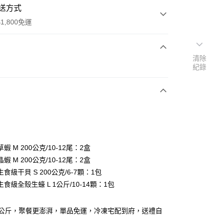
送方式
1,800免運
清除
次付款
紀錄
期付款
0 利率 每期
NT$380
21家銀行
庫商業銀行
第一商業銀行
業銀行
彰化商業銀行
業儲蓄銀行
台北富邦商業銀行
華商業銀行
兆豐國際商業銀行
蝦 M 200公克/10-12尾：2盒
小企業銀行
台中商業銀行
蝦 M 200公克/10-12尾：2盒
台灣）商業銀行
華泰商業銀行
食級干貝 S 200公克/6-7顆：1包
業銀行
遠東國際商業銀行
食級全殼生蠔 L 1公斤/10-14顆：1包
業銀行
永豐商業銀行
y
業銀行
星展（台灣）商業銀行
際商業銀行
中國信託商業銀行
1公斤，聚餐更澎湃，單品免運，冷凍宅配到府，送禮自
天信用卡公司