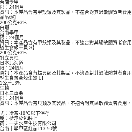
3.完整用
台南學甲
限：24個月
【注意事
資訊：本產品含有甲殼類及其製品，不適合對其過敏體質者食用
１．透過由
晶晶蝦】
交易，需
200公克±3%
求債權轉
白蝦
２．關於
台南學甲
https://aft
限：24個月
３．未成
資訊：本產品含有甲殼類及其製品，不適合對其過敏體質者食用
「AFTE
道生食級干貝 S】
任。
200公克±3%
４．使用「
帆立貝柱
即時審查
日本北海道
結果請求
限：24個月
５．嚴禁
資訊：本產品含有螺貝類及其製品，不適合對其過敏體質者食用
形，恩沛
縣生食級全殼生蠔 L】
動。
1公斤±3%
生蠔
日本三重縣
限：24個月
資訊：本產品含有貝類及其製品，不適合對其過敏體質者食用。
式：冷凍-18°C以下保存
期：標示於包裝上
商：一夫水產生技有限公司
台南市學甲區紅茄113-50號