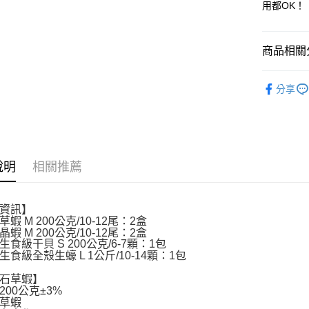
用都OK！
大哥付你
相關說明
【大哥付
AFTEE先
商品相關分
1.本服務
2.付款方
相關說明
美食小吃/
流程，驗
【關於「A
分享
ATM付款
完成交易
AFTEE
美食小吃/
3.實際核
便利好安
4.訂單成
１．簡單
中秋烤肉
消。如遇
２．便利
運送方式
無法說明
３．安心
【繳款方
一夫水產-冷
1.分期款
說明
相關推薦
【「AFT
醒簡訊。
每筆NT$2
１．於結帳
2.透過簡
付」結帳
帳／街口支
一夫水產-
２．訂單
資訊】
３．收到繳
蝦 M 200公克/10-12尾：2盒
每筆NT$2
【注意事
／ATM／
蝦 M 200公克/10-12尾：2盒
1.本服務
※ 請注意
食級干貝 S 200公克/6-7顆：1包
用戶於交
絡購買商品
生食級全殼生蠔 L 1公斤/10-14顆：1包
款買賣價
先享後付
2.基於同
石草蝦】
※ 交易是
資料（包
200公克±3%
是否繳費成
用，由本
草蝦
付客戶支