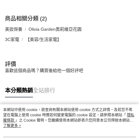
商品相關分類 (2)
美妝保養
Olivia Garden奧莉維亞花園
3C家電
【美容/生活家電】
評價
喜歡這個商品嗎？購買後給他一個好評吧
本分類熱銷
全站排行
本網站中使用 cookie，欲查詢有關本網站使用 cookie 方式之詳情，及若您不希
熱門標籤
望在電腦上使用 cookie 時應如何變更電腦的 cookie 設定，請參閱本網站「
隱私
權條款
」之 Cookie 聲明。您繼續使用本網站即表示您同意本公司得按本網站使
用條款之 Cookie 聲明使用 cookie。
了解更多 >