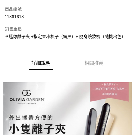
商品編號
街口支付
11861618
悠遊付
銷售重點
Google Pay
⚘️迷你離子夾 +指定果凍梳子（霧黑）+ 隨身鏡妝梳（隨機出色）
全盈+PAY
大哥付你分期
相關說明
詳細說明
相關推薦
【大哥付你分期使用說明】
AFTEE先享後付
1.本服務由台灣大哥大提供，台灣大哥大用戶可立即使用無須另外申請。
2.付款方式選擇「大哥付你分期」，訂單成立後會自動跳轉到大哥付的交易
相關說明
流程，驗證手機門號後，選擇欲分期的期數、繳款截止日，確認付款後即完
【關於「AFTEE先享後付」】
成交易。
ATM付款
AFTEE先享後付是「在收到商品之後才付款」的支付方式。 讓您購物簡單
3.實際核准額度、可分期數及費用金額請依後續交易確認頁面所載為準。
便利好安心！
4.訂單成立30分鐘內，如未前往確認交易或遇審核未通過，訂單將自動取
１．簡單：不需註冊會員、不需綁卡、不需儲值。
運送方式
消。如遇「轉專審核」未通過狀況，表示未達大哥付你分期系統評分，恕無
２．便利：只要手機號碼，簡訊認證，即可結帳。
法說明評估內容。
３．安心：先確認商品／服務後，再付款。
付款後全家取貨
【繳款方式說明】
1.分期款項不併入電信帳單，「大哥付你分期」於每月結算日後寄送繳費提
每筆NT$70，滿NT$899(含以上)免運費
【「AFTEE先享後付」結帳流程】
醒簡訊。
１．於結帳方式選擇「AFTEE先享後付」後，將跳轉至「AFTEE先享後付」
2.透過簡訊連結打開帳單後，可選擇「超商條碼／台灣大直營門市／銀行轉