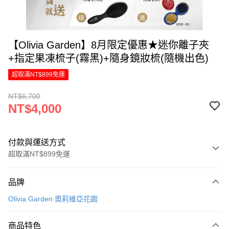
【Olivia Garden】8月限定優惠★迷你離子夾
+指定果凍梳子(霧黑)+隨身鏡妝梳(隨機出色)
超取滿NT$899免運
NT$6,700
NT$4,000
付款與運送方式
超取滿NT$899免運
付款方式
品牌
信用卡一次付款
Olivia Garden 奧莉維亞花園
LINE Pay
商品特色
Apple Pay