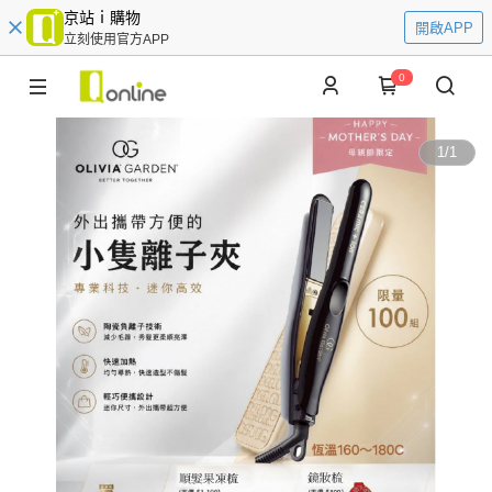
京站ｉ購物
開啟APP
立刻使用官方APP
0
1
/
1