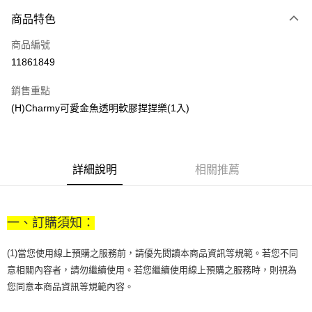
商品特色
Apple Pay
商品編號
街口支付
11861849
悠遊付
銷售重點
Google Pay
(H)Charmy可愛金魚透明軟膠捏捏樂(1入)
全盈+PAY
大哥付你分期
相關說明
詳細說明
相關推薦
【大哥付你分期使用說明】
AFTEE先享後付
1.本服務由台灣大哥大提供，台灣大哥大用戶可立即使用無須另外申請。
2.付款方式選擇「大哥付你分期」，訂單成立後會自動跳轉到大哥付的交易
相關說明
流程，驗證手機門號後，選擇欲分期的期數、繳款截止日，確認付款後即完
一、訂購須知：
【關於「AFTEE先享後付」】
成交易。
ATM付款
AFTEE先享後付是「在收到商品之後才付款」的支付方式。 讓您購物簡單
3.實際核准額度、可分期數及費用金額請依後續交易確認頁面所載為準。
便利好安心！
(1)當您使用線上預購之服務前，請優先閱讀本商品資訊等規範。若您不同
4.訂單成立30分鐘內，如未前往確認交易或遇審核未通過，訂單將自動取
１．簡單：不需註冊會員、不需綁卡、不需儲值。
運送方式
消。如遇「轉專審核」未通過狀況，表示未達大哥付你分期系統評分，恕無
意相關內容者，請勿繼續使用。若您繼續使用線上預購之服務時，則視為
２．便利：只要手機號碼，簡訊認證，即可結帳。
法說明評估內容。
您同意本商品資訊等規範內容。
３．安心：先確認商品／服務後，再付款。
付款後全家取貨
【繳款方式說明】
1.分期款項不併入電信帳單，「大哥付你分期」於每月結算日後寄送繳費提
每筆NT$70，滿NT$899(含以上)免運費