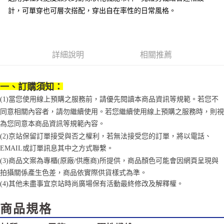
1.分期款項不併入電信帳單，「大哥付你分期」於每月結算日後寄送繳費提
每筆NT$70，滿NT$899(含以上)免運費
計，可單穿也可層次搭配，穿出自在率性的日常風格。
【「AFTEE先享後付」結帳流程】
醒簡訊。
１．於結帳方式選擇「AFTEE先享後付」後，將跳轉至「AFTEE先享後付」
2.透過簡訊連結打開帳單後，可選擇「超商條碼／台灣大直營門市／銀行轉
付款後7-11取貨
結帳頁面，進行簡訊認證並確認金額後，即可完成結帳。
帳／街口支付／iPASS MONEY」等通路繳費。
２．訂單成立數日內，您將收到繳費通知簡訊。
每筆NT$70，滿NT$899(含以上)免運費
３．收到繳費通知簡訊後14天內，點擊此簡訊中的連結，可透過四大超商／
【注意事項】
詳細說明
相關推薦
ATM／網路銀行／等多元方式進行付款，方視為交易完成。
宅配
1.本服務係由「台灣大哥大股份有限公司」（以下簡稱本公司）所提供，讓
※ 請注意：結帳手續完成當下不需立刻繳費，但若您需要取消訂單，請聯絡
用戶於交易時，得透過本服務購買商品或服務，並由商店將買賣／分期付款
每筆NT$100，滿NT$1,000(含以上)免運費
購買商品的店家。未經商家同意取消之訂單仍視為有效，需透過AFTEE先享
買賣價金債權讓與本公司後，依約使用本公司帳單繳交帳款。
後付繳納相關費用。
一、訂購須知：
2.基於同意付款使用「大哥付你分期」之契約關係目的，商店將以您的個人
京站台北店客服中心(1F星巴克旁) 即日起不提供京站紙袋，取件時
※ 交易是否成功請以「AFTEE先享後付 」之結帳頁面顯示為準，若有關於
資料（包含姓名、電話或地址）提供予台灣大哥大進項蒐集、處理及利用，
(1)當您使用線上預購之服務前，請優先閱讀本商品資訊等規範。若您不
是否繳費成功／繳費後需取消欲退款等相關疑問，請聯繫「AFTEE先享後付
請自備購物袋，若需購買紙袋可現場詢問
由本公司與您本人進行分期帳單所需資料之確認、核對及更正。
客戶支援中心」
https://netprotections.freshdesk.com/support/home
同意相關內容者，請勿繼續使用。若您繼續使用線上預購之服務時，則視
3.完整用戶服務條款，請詳閱以下連結：
https://oppay.tw/userRule
免運費
為您同意本商品資訊等規範內容。
【注意事項】
(2)京站保留訂單接受與否之權利，若無法接受您的訂單，將以電話、
１．透過由恩沛科技股份有限公司提供之「AFTEE先享後付」服務完成之交
易，需依本服務之必要範圍內提供個人資料，並將交易相關給付款項請求債
EMAIL或訂單訊息其中之方式聯繫。
權轉讓予恩沛科技股份有限公司。
(3)商品文案為專櫃(原廠/供應商)所提供，商品顏色可能會因網頁呈現與
２．關於個人資料處理事宜，請瀏覽以下網址：
拍攝關係產生色差，商品依實際供貨樣式為準。
https://aftee.tw/terms/#terms3
３．未成年的使用者請事先徵得法定代理人或監護人之同意方可使用
(4)
其他未盡事宜
京站時尚廣場保有活動最終修改及解釋權。
「AFTEE先享後付」，若未經同意申辦者引起之損失，本公司不負相關責
任。
商品規格
４．使用「AFTEE先享後付」時，將依據個別帳號之用戶狀況，依本公司即
時審查核予不同之上限額度；若仍有額度不足之情形，本公司將視審查結果