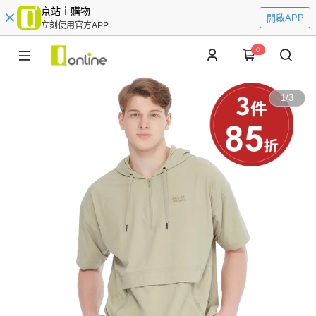
京站ｉ購物
開啟APP
立刻使用官方APP
0
1
/
3