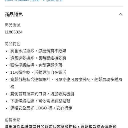
LINE Pay
商品特色
Apple Pay
商品編號
街口支付
11865324
悠遊付
商品特色
Google Pay
高含水尼龍紗，涼感清爽不悶熱
全盈+PAY
透氣速乾機能，長時間維持乾爽
彈性挺版結構，身型更顯俐落
大哥付你分期
11%彈性紗，活動更加自在靈活
相關說明
寬鬆剪裁結合連帽設計，可單穿也可層次搭配，輕鬆展現多種風
【大哥付你分期使用說明】
AFTEE先享後付
1.本服務由台灣大哥大提供，台灣大哥大用戶可立即使用無須另外申請。
格
2.付款方式選擇「大哥付你分期」，訂單成立後會自動跳轉到大哥付的交易
相關說明
雙側皆有拉鍊式口袋，增加收納機能
流程，驗證手機門號後，選擇欲分期的期數、繳款截止日，確認付款後即完
【關於「AFTEE先享後付」】
下擺伸縮抽繩，可依需求調整鬆緊
成交易。
ATM付款
AFTEE先享後付是「在收到商品之後才付款」的支付方式。 讓您購物簡單
3.實際核准額度、可分期數及費用金額請依後續交易確認頁面所載為準。
連帽安全反光 LOGO 標，安心行走
便利好安心！
4.訂單成立30分鐘內，如未前往確認交易或遇審核未通過，訂單將自動取
１．簡單：不需註冊會員、不需綁卡、不需儲值。
運送方式
消。如遇「轉專審核」未通過狀況，表示未達大哥付你分期系統評分，恕無
２．便利：只要手機號碼，簡訊認證，即可結帳。
銷售重點
法說明評估內容。
３．安心：先確認商品／服務後，再付款。
付款後全家取貨
選用彈性與挺度兼具的舒涼快乾機能布料，寬鬆剪裁結合連帽設
【繳款方式說明】