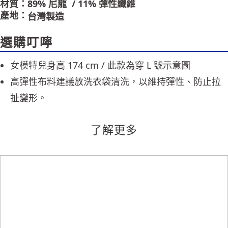
材質：89% 尼龍 / 11% 彈性纖維
請求用戶進行身份認證。
產地：
５．嚴禁一人註冊多個帳號或使用他人資訊註冊。若發現惡意使用之情形，
台灣製造
恩沛科技股份有限公司將有權停止該用戶之使用額度並採取法律行動。
選購叮嚀
女模特兒身高 174 cm / 此款為穿 L 號示意圖
高彈性布料建議放洗衣袋清洗，以維持彈性、防止拉
扯變形。
了解更多