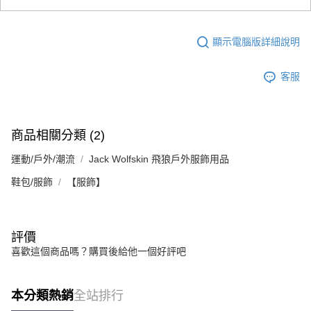
顯示電腦版詳細說明
客服
商品相關分類 (2)
運動/戶外/潮流
Jack Wolfskin 飛狼戶外服飾用品
鞋包/服飾
【服飾】
評價
喜歡這個商品嗎？購買後給他一個好評吧
本分類熱銷
全站排行