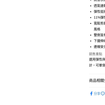
Google Pa
透氣速
彈性挺
全盈+PAY
11%
大哥付你
寬鬆剪
相關說明
風格
【大哥付
AFTEE先
雙側皆
1.本服務
2.付款方
相關說明
下擺伸
流程，驗
【關於「A
連帽安
ATM付款
完成交易
AFTEE
3.實際核
便利好安
銷售重點
4.訂單成
１．簡單
選用彈性
消。如遇
２．便利
運送方式
無法說明
計，可單
３．安心
【繳款方
付款後全
1.分期款
【「AFT
醒簡訊。
每筆NT$7
１．於結帳
商品相關分
2.透過簡
付」結帳
帳／街口支
付款後7-1
２．訂單
運動/戶外
３．收到繳
每筆NT$7
分享
【注意事
／ATM／
鞋包/服飾
1.本服務
※ 請注意
宅配
用戶於交
絡購買商品