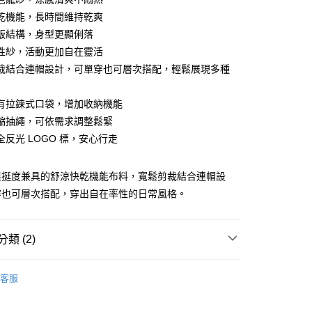
y
乾機能，長時間維持乾爽
版結構，身型更顯俐落
彈性紗，活動更加自在靈活
分期
裁結合連帽設計，可單穿也可層次搭配，輕鬆展現多種
你分期使用說明】
享後付
有拉鍊式口袋，增加收納機能
由台灣大哥大提供，台灣大哥大用戶可立即使用無須另外申請。
式選擇「大哥付你分期」，訂單成立後會自動跳轉到大哥付的交易
縮抽繩，可依需求調整鬆緊
證手機門號後，選擇欲分期的期數、繳款截止日，確認付款後即
FTEE先享後付」】
全反光 LOGO 標，安心行走
。
先享後付是「在收到商品之後才付款」的支付方式。 讓您購物簡單
准額度、可分期數及費用金額請依後續交易確認頁面所載為準。
心！
立30分鐘內，如未前往確認交易或遇審核未通過，訂單將自動取
：不需註冊會員、不需綁卡、不需儲值。
與挺度兼具的舒涼快乾機能布料，寬鬆剪裁結合連帽設
「轉專審核」未通過狀況，表示未達大哥付你分期系統評分，恕
：只要手機號碼，簡訊認證，即可結帳。
評估內容。
穿也可層次搭配，穿出自在率性的日常風格。
：先確認商品／服務後，再付款。
式說明】
家取貨
項不併入電信帳單，「大哥付你分期」於每月結算日後寄送繳費提
EE先享後付」結帳流程】
0，滿NT$899(含以上)免運費
方式選擇「AFTEE先享後付」後，將跳轉至「AFTEE先享後
類 (2)
訊連結打開帳單後，可選擇「超商條碼／台灣大直營門市／銀行轉
頁面，進行簡訊認證並確認金額後，即可完成結帳。
付／iPASS MONEY」等通路繳費。
1取貨
成立數日內，您將收到繳費通知簡訊。
/潮流
Jack Wolfskin 飛狼戶外服飾用品
費通知簡訊後14天內，點擊此簡訊中的連結，可透過四大超商
0，滿NT$899(含以上)免運費
客服
項】
網路銀行／等多元方式進行付款，方視為交易完成。
【服飾】
係由「台灣大哥大股份有限公司」（以下簡稱本公司）所提供，讓
：結帳手續完成當下不需立刻繳費，但若您需要取消訂單，請聯
易時，得透過本服務購買商品或服務，並由商店將買賣／分期付
的店家。未經商家同意取消之訂單仍視為有效，需透過AFTEE