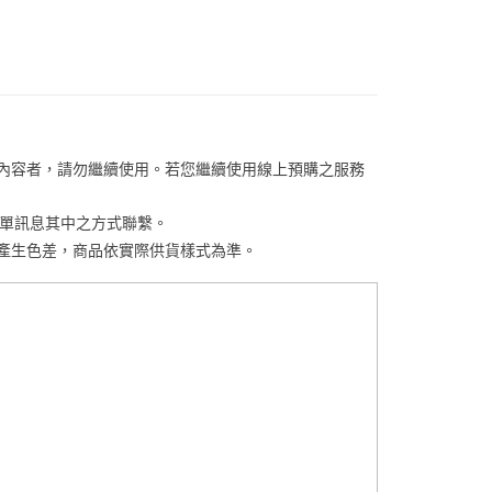
金債權讓與本公司後，依約使用本公司帳單繳交帳款。
繳納相關費用。
00，滿NT$1,000(含以上)免運費
意付款使用「大哥付你分期」之契約關係目的，商店將以您的個人
否成功請以「AFTEE先享後付 」之結帳頁面顯示為準，若有關於
含姓名、電話或地址）提供予台灣大哥大進項蒐集、處理及利
功／繳費後需取消欲退款等相關疑問，請聯繫「AFTEE先享後
客服中心(1F星巴克旁) 即日起不提供京站紙袋，取件時
公司與您本人進行分期帳單所需資料之確認、核對及更正。
援中心」
https://netprotections.freshdesk.com/support/home
物袋，若需購買紙袋可現場詢問
戶服務條款，請詳閱以下連結：
https://oppay.tw/userRule
項】
恩沛科技股份有限公司提供之「AFTEE先享後付」服務完成之
依本服務之必要範圍內提供個人資料，並將交易相關給付款項請
關內容者，請勿繼續使用。若您繼續使用線上預購之服務
讓予恩沛科技股份有限公司。
個人資料處理事宜，請瀏覽以下網址：
ee.tw/terms/#terms3
訂單訊息其中之方式聯繫。
年的使用者請事先徵得法定代理人或監護人之同意方可使用
關係產生色差，商品依實際供貨樣式為準。
E先享後付」，若未經同意申辦者引起之損失，本公司不負相關責
AFTEE先享後付」時，將依據個別帳號之用戶狀況，依本公司
核予不同之上限額度；若仍有額度不足之情形，本公司將視審查
用戶進行身份認證。
一人註冊多個帳號或使用他人資訊註冊。若發現惡意使用之情
科技股份有限公司將有權停止該用戶之使用額度並採取法律行