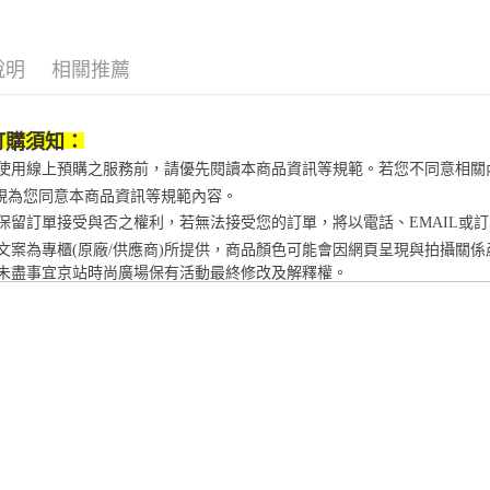
款買賣價
先享後付
每筆NT$1
2.基於同
※ 交易是
資料（包
是否繳費成
京站台北店
說明
相關推薦
用，由本
付客戶支
請自備購
3.完整用
免運費
【注意事
１．透過由
訂購須知：
交易，需
當您使用線上預購之服務前，請優先閱讀本商品資訊等規範。若您不同意相
求債權轉
２．關於
視為您同意本商品資訊等規範內容。
https://aft
京站保留訂單接受與否之權利，若無法接受您的訂單，將以電話、EMAIL或
３．未成
商品文案為專櫃(原廠/供應商)所提供，商品顏色可能會因網頁呈現與拍攝
「AFTE
任。
未盡事宜
京站時尚廣場保有活動最終修改及解釋權。
４．使用「
即時審查
結果請求
５．嚴禁
形，恩沛
動。