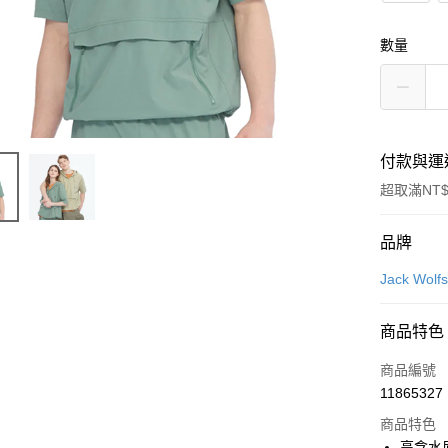
數量
付款與運
超取滿NT$
付款方式
品牌
信用卡一
Jack Wo
LINE Pay
商品特色
Apple Pay
商品編號
街口支付
11865327
商品特色
悠遊付
高含水