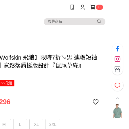
0
k Wolfskin 飛狼】限時7折↘男 連帽短袖
｜寬鬆落肩挺版設計『鼠尾草綠』
899免運
296
M
L
XL
2XL