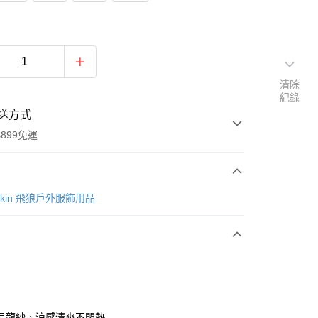
清除
紀錄
送方式
899免運
次付款
lfskin 飛狼戶外服飾用品
尼龍紗，涼感清爽不悶熱