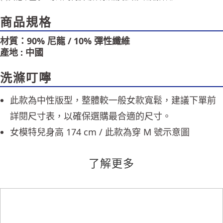
「AFTEE先享後付」，若未經同意申辦者引起之損失，本公司不負相關責
任。
商品規格
４．使用「AFTEE先享後付」時，將依據個別帳號之用戶狀況，依本公司即
時審查核予不同之上限額度；若仍有額度不足之情形，本公司將視審查結果
材質：90% 尼龍 / 10% 彈性纖維
請求用戶進行身份認證。
５．嚴禁一人註冊多個帳號或使用他人資訊註冊。若發現惡意使用之情形，
產地 : 中國
恩沛科技股份有限公司將有權停止該用戶之使用額度並採取法律行動。
洗滌叮嚀
此款為中性版型，整體較一般女款寬鬆，建議下單前
詳閱尺寸表，以確保選購最合適的尺寸。
女模特兒身高 174 cm / 此款為穿 M 號示意圖
了解更多