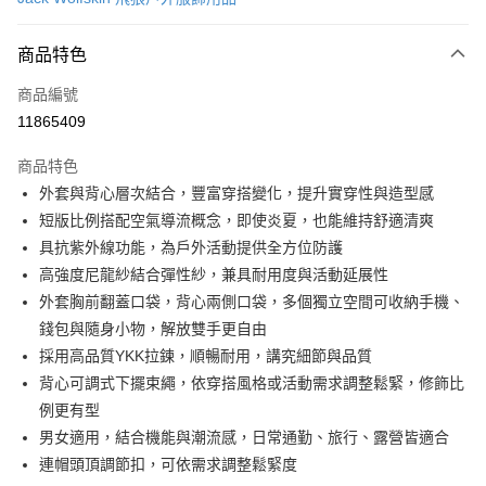
信用卡分期付款
6 期 0 利率 每期
NT$697
21家銀行
商品特色
合作金庫商業銀行
第一商業銀行
LINE Pay
商品編號
華南商業銀行
彰化商業銀行
11865409
Apple Pay
上海商業儲蓄銀行
台北富邦商業銀行
國泰世華商業銀行
兆豐國際商業銀行
商品特色
街口支付
臺灣中小企業銀行
台中商業銀行
外套與背心層次結合，豐富穿搭變化，提升實穿性與造型感
匯豐（台灣）商業銀行
華泰商業銀行
悠遊付
短版比例搭配空氣導流概念，即使炎夏，也能維持舒適清爽
聯邦商業銀行
遠東國際商業銀行
元大商業銀行
永豐商業銀行
具抗紫外線功能，為戶外活動提供全方位防護
Google Pay
玉山商業銀行
星展（台灣）商業銀行
高強度尼龍紗結合彈性紗，兼具耐用度與活動延展性
台新國際商業銀行
中國信託商業銀行
全盈+PAY
外套胸前翻蓋口袋，背心兩側口袋，多個獨立空間可收納手機、
台灣樂天信用卡公司
錢包與隨身小物，解放雙手更自由
大哥付你分期
採用高品質YKK拉鍊，順暢耐用，講究細節與品質
相關說明
背心可調式下擺束繩，依穿搭風格或活動需求調整鬆緊，修飾比
【大哥付你分期使用說明】
AFTEE先享後付
1.本服務由台灣大哥大提供，台灣大哥大用戶可立即使用無須另外申請。
例更有型
2.付款方式選擇「大哥付你分期」，訂單成立後會自動跳轉到大哥付的交易
相關說明
男女適用，結合機能與潮流感，日常通勤、旅行、露營皆適合
流程，驗證手機門號後，選擇欲分期的期數、繳款截止日，確認付款後即完
【關於「AFTEE先享後付」】
成交易。
連帽頭頂調節扣，可依需求調整鬆緊度
ATM付款
AFTEE先享後付是「在收到商品之後才付款」的支付方式。 讓您購物簡單
3.實際核准額度、可分期數及費用金額請依後續交易確認頁面所載為準。