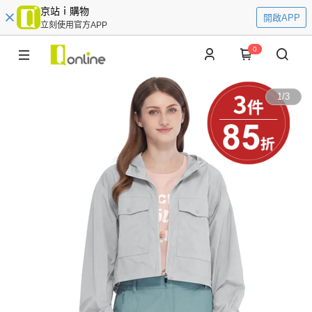
京站ｉ購物
開啟APP
立刻使用官方APP
0
1
/
3