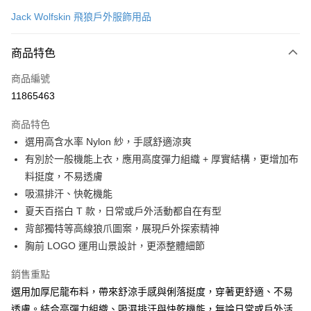
信用卡一次付款
Jack Wolfskin 飛狼戶外服飾用品
LINE Pay
商品特色
Apple Pay
商品編號
街口支付
11865463
悠遊付
商品特色
Google Pay
選用高含水率 Nylon 紗，手感舒適涼爽
全盈+PAY
有別於一般機能上衣，應用高度彈力組織 + 厚實結構，更增加布
料挺度，不易透膚
大哥付你分期
吸濕排汗、快乾機能
相關說明
夏天百搭白 T 款，日常或戶外活動都自在有型
【大哥付你分期使用說明】
AFTEE先享後付
1.本服務由台灣大哥大提供，台灣大哥大用戶可立即使用無須另外申請。
背部獨特等高線狼爪圖案，展現戶外探索精神
2.付款方式選擇「大哥付你分期」，訂單成立後會自動跳轉到大哥付的交易
相關說明
胸前 LOGO 運用山景設計，更添整體細節
流程，驗證手機門號後，選擇欲分期的期數、繳款截止日，確認付款後即完
【關於「AFTEE先享後付」】
成交易。
ATM付款
AFTEE先享後付是「在收到商品之後才付款」的支付方式。 讓您購物簡單
銷售重點
3.實際核准額度、可分期數及費用金額請依後續交易確認頁面所載為準。
便利好安心！
4.訂單成立30分鐘內，如未前往確認交易或遇審核未通過，訂單將自動取
選用加厚尼龍布料，帶來舒涼手感與俐落挺度，穿著更舒適、不易
１．簡單：不需註冊會員、不需綁卡、不需儲值。
運送方式
消。如遇「轉專審核」未通過狀況，表示未達大哥付你分期系統評分，恕無
２．便利：只要手機號碼，簡訊認證，即可結帳。
透膚。結合高彈力組織、吸濕排汗與快乾機能，無論日常或戶外活