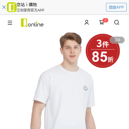
京站ｉ購物
開啟APP
立刻使用官方APP
0
1
/
4