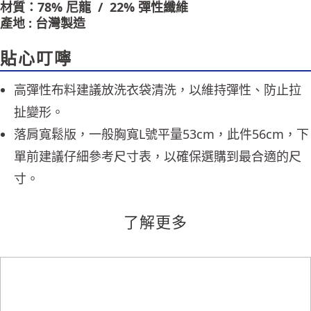
材質：78% 尼龍 / 22% 彈性纖維
時審查核予不同之上限額度；若仍有額度不足之情形，本公司將視審查結果
產地 : 台灣製造
請求用戶進行身份認證。
５．嚴禁一人註冊多個帳號或使用他人資訊註冊。若發現惡意使用之情形，
恩沛科技股份有限公司將有權停止該用戶之使用額度並採取法律行動。
貼心叮嚀
高彈性布料建議放洗衣袋清洗，以維持彈性、防止拉
扯變形。
落肩寬鬆版，一般胸寬L號平量53cm，此件56cm，下
單前建議仔細參考尺寸表，以確保選購到最合適的尺
寸。
了解更多