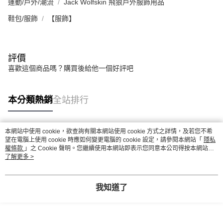
運動/戶外/潮流
Jack Wolfskin 飛狼戶外服飾用品
鞋包/服飾
【服飾】
評價
喜歡這個商品嗎？購買後給他一個好評吧
本分類熱銷
全站排行
本網站中使用 cookie，欲查詢有關本網站使用 cookie 方式之詳情，及若您不希
熱門標籤
望在電腦上使用 cookie 時應如何變更電腦的 cookie 設定，請參閱本網站「
隱私
權條款
」之 Cookie 聲明。您繼續使用本網站即表示您同意本公司得按本網站使
用條款之 Cookie 聲明使用 cookie。
了解更多 >
我知道了