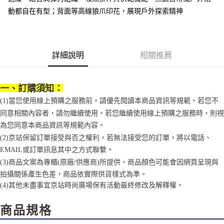
法說明評估內容。
３．安心：先確認商品／服務後，再付款。
付款後全家取貨
動都自在有型；背面等高線狼爪印花，展現戶外探索精神
【繳款方式說明】
1.分期款項不併入電信帳單，「大哥付你分期」於每月結算日後寄送繳費提
每筆NT$70，滿NT$899(含以上)免運費
【「AFTEE先享後付」結帳流程】
醒簡訊。
１．於結帳方式選擇「AFTEE先享後付」後，將跳轉至「AFTEE先享後付」
2.透過簡訊連結打開帳單後，可選擇「超商條碼／台灣大直營門市／銀行轉
付款後7-11取貨
結帳頁面，進行簡訊認證並確認金額後，即可完成結帳。
帳／街口支付／iPASS MONEY」等通路繳費。
２．訂單成立數日內，您將收到繳費通知簡訊。
詳細說明
相關推薦
每筆NT$70，滿NT$899(含以上)免運費
３．收到繳費通知簡訊後14天內，點擊此簡訊中的連結，可透過四大超商／
【注意事項】
ATM／網路銀行／等多元方式進行付款，方視為交易完成。
宅配
1.本服務係由「台灣大哥大股份有限公司」（以下簡稱本公司）所提供，讓
※ 請注意：結帳手續完成當下不需立刻繳費，但若您需要取消訂單，請聯絡
用戶於交易時，得透過本服務購買商品或服務，並由商店將買賣／分期付款
一、訂購須知：
每筆NT$100，滿NT$1,000(含以上)免運費
購買商品的店家。未經商家同意取消之訂單仍視為有效，需透過AFTEE先享
買賣價金債權讓與本公司後，依約使用本公司帳單繳交帳款。
後付繳納相關費用。
(1)當您使用線上預購之服務前，請優先閱讀本商品資訊等規範。若您不
2.基於同意付款使用「大哥付你分期」之契約關係目的，商店將以您的個人
京站台北店客服中心(1F星巴克旁) 即日起不提供京站紙袋，取件時
※ 交易是否成功請以「AFTEE先享後付 」之結帳頁面顯示為準，若有關於
資料（包含姓名、電話或地址）提供予台灣大哥大進項蒐集、處理及利用，
同意相關內容者，請勿繼續使用。若您繼續使用線上預購之服務時，則視
是否繳費成功／繳費後需取消欲退款等相關疑問，請聯繫「AFTEE先享後付
請自備購物袋，若需購買紙袋可現場詢問
由本公司與您本人進行分期帳單所需資料之確認、核對及更正。
客戶支援中心」
https://netprotections.freshdesk.com/support/home
為您同意本商品資訊等規範內容。
3.完整用戶服務條款，請詳閱以下連結：
https://oppay.tw/userRule
免運費
(2)京站保留訂單接受與否之權利，若無法接受您的訂單，將以電話、
【注意事項】
EMAIL或訂單訊息其中之方式聯繫。
１．透過由恩沛科技股份有限公司提供之「AFTEE先享後付」服務完成之交
易，需依本服務之必要範圍內提供個人資料，並將交易相關給付款項請求債
(3)商品文案為專櫃(原廠/供應商)所提供，商品顏色可能會因網頁呈現與
權轉讓予恩沛科技股份有限公司。
拍攝關係產生色差，商品依實際供貨樣式為準。
２．關於個人資料處理事宜，請瀏覽以下網址：
(4)
其他未盡事宜
京站時尚廣場保有活動最終修改及解釋權。
https://aftee.tw/terms/#terms3
３．未成年的使用者請事先徵得法定代理人或監護人之同意方可使用
「AFTEE先享後付」，若未經同意申辦者引起之損失，本公司不負相關責
商品規格
任。
４．使用「AFTEE先享後付」時，將依據個別帳號之用戶狀況，依本公司即