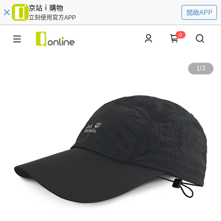
京站ｉ購物
開啟APP
立刻使用官方APP
0
1
/
3