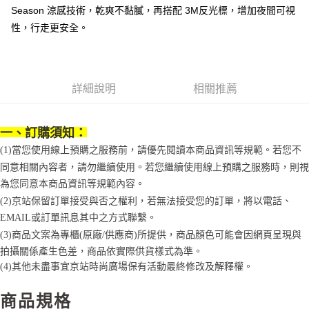
醒簡訊。
１．於結帳方式選擇「AFTEE先享後付」後，將跳轉至「AFTEE先享後付」
Season 涼感技術，乾爽不黏膩，再搭配 3M反光標，增加夜間可視
2.透過簡訊連結打開帳單後，可選擇「超商條碼／台灣大直營門市／銀行轉
付款後7-11取貨
結帳頁面，進行簡訊認證並確認金額後，即可完成結帳。
帳／街口支付／iPASS MONEY」等通路繳費。
性，行走更安全。
２．訂單成立數日內，您將收到繳費通知簡訊。
每筆NT$70，滿NT$899(含以上)免運費
３．收到繳費通知簡訊後14天內，點擊此簡訊中的連結，可透過四大超商／
【注意事項】
ATM／網路銀行／等多元方式進行付款，方視為交易完成。
宅配
1.本服務係由「台灣大哥大股份有限公司」（以下簡稱本公司）所提供，讓
※ 請注意：結帳手續完成當下不需立刻繳費，但若您需要取消訂單，請聯絡
用戶於交易時，得透過本服務購買商品或服務，並由商店將買賣／分期付款
每筆NT$100，滿NT$1,000(含以上)免運費
購買商品的店家。未經商家同意取消之訂單仍視為有效，需透過AFTEE先享
詳細說明
相關推薦
買賣價金債權讓與本公司後，依約使用本公司帳單繳交帳款。
後付繳納相關費用。
2.基於同意付款使用「大哥付你分期」之契約關係目的，商店將以您的個人
京站台北店客服中心(1F星巴克旁) 即日起不提供京站紙袋，取件時
※ 交易是否成功請以「AFTEE先享後付 」之結帳頁面顯示為準，若有關於
資料（包含姓名、電話或地址）提供予台灣大哥大進項蒐集、處理及利用，
是否繳費成功／繳費後需取消欲退款等相關疑問，請聯繫「AFTEE先享後付
請自備購物袋，若需購買紙袋可現場詢問
由本公司與您本人進行分期帳單所需資料之確認、核對及更正。
一、訂購須知：
客戶支援中心」
https://netprotections.freshdesk.com/support/home
3.完整用戶服務條款，請詳閱以下連結：
https://oppay.tw/userRule
免運費
(1)當您使用線上預購之服務前，請優先閱讀本商品資訊等規範。若您不
【注意事項】
同意相關內容者，請勿繼續使用。若您繼續使用線上預購之服務時，則視
１．透過由恩沛科技股份有限公司提供之「AFTEE先享後付」服務完成之交
易，需依本服務之必要範圍內提供個人資料，並將交易相關給付款項請求債
為您同意本商品資訊等規範內容。
權轉讓予恩沛科技股份有限公司。
(2)京站保留訂單接受與否之權利，若無法接受您的訂單，將以電話、
２．關於個人資料處理事宜，請瀏覽以下網址：
EMAIL或訂單訊息其中之方式聯繫。
https://aftee.tw/terms/#terms3
３．未成年的使用者請事先徵得法定代理人或監護人之同意方可使用
(3)商品文案為專櫃(原廠/供應商)所提供，商品顏色可能會因網頁呈現與
「AFTEE先享後付」，若未經同意申辦者引起之損失，本公司不負相關責
拍攝關係產生色差，商品依實際供貨樣式為準。
任。
(4)
其他未盡事宜
京站時尚廣場保有活動最終修改及解釋權。
４．使用「AFTEE先享後付」時，將依據個別帳號之用戶狀況，依本公司即
時審查核予不同之上限額度；若仍有額度不足之情形，本公司將視審查結果
請求用戶進行身份認證。
商品規格
５．嚴禁一人註冊多個帳號或使用他人資訊註冊。若發現惡意使用之情形，