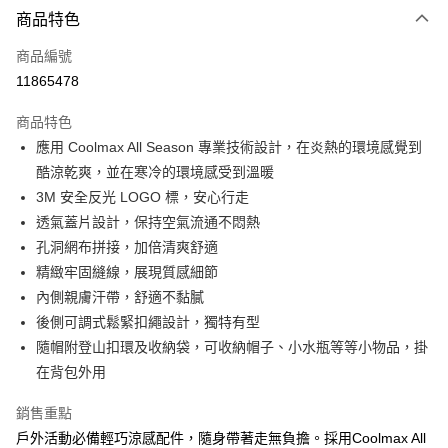
商品特色
Apple Pay
商品編號
街口支付
11865478
悠遊付
商品特色
Google Pay
應用 Coolmax All Season 專業技術設計，在炎熱的環境感覺到
全盈+PAY
酷涼乾爽，並在寒冷的環境感受到溫暖
3M 安全反光 LOGO 標，安心行走
大哥付你分期
透氣蓋片設計，保持空氣流通不悶熱
相關說明
孔洞網布拼接，加倍清爽舒適
【大哥付你分期使用說明】
AFTEE先享後付
1.本服務由台灣大哥大提供，台灣大哥大用戶可立即使用無須另外申請。
精緻牢固縫線，展現質感細節
2.付款方式選擇「大哥付你分期」，訂單成立後會自動跳轉到大哥付的交易
相關說明
內側親膚汗帶，舒適不黏膩
流程，驗證手機門號後，選擇欲分期的期數、繳款截止日，確認付款後即完
【關於「AFTEE先享後付」】
後側可調式鬆緊扣繩設計，獨特有型
成交易。
ATM付款
AFTEE先享後付是「在收到商品之後才付款」的支付方式。 讓您購物簡單
3.實際核准額度、可分期數及費用金額請依後續交易確認頁面所載為準。
隨帽附登山扣環及收納袋，可收納帽子、小水瓶等等小物品，掛
便利好安心！
4.訂單成立30分鐘內，如未前往確認交易或遇審核未通過，訂單將自動取
１．簡單：不需註冊會員、不需綁卡、不需儲值。
在背包外用
運送方式
消。如遇「轉專審核」未通過狀況，表示未達大哥付你分期系統評分，恕無
２．便利：只要手機號碼，簡訊認證，即可結帳。
法說明評估內容。
３．安心：先確認商品／服務後，再付款。
付款後全家取貨
銷售重點
【繳款方式說明】
1.分期款項不併入電信帳單，「大哥付你分期」於每月結算日後寄送繳費提
每筆NT$70，滿NT$899(含以上)免運費
戶外活動必備輕巧涼感配件，隨身帶著走無負擔。採用Coolmax All
【「AFTEE先享後付」結帳流程】