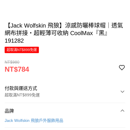
【Jack Wolfskin 飛狼】涼感防曬棒球帽｜透氣
網布拼接・超輕薄可收納 CoolMax『黑』
191282
超取滿NT$899免運
NT$980
NT$784
付款與運送方式
超取滿NT$899免運
付款方式
品牌
信用卡一次付款
Jack Wolfskin 飛狼戶外服飾用品
LINE Pay