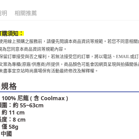
請自備購
3.完整用
免運費
【注意事
說明
相關推薦
１．透過由
交易，需
求債權轉
２．關於
訂購須知：
https://aft
當您使用線上預購之服務前，請優先閱讀本商品資訊等規範。若您不同意相
３．未成
「AFTE
視為您同意本商品資訊等規範內容。
任。
京站保留訂單接受與否之權利，若無法接受您的訂單，將以電話、EMAIL或
４．使用「
商品文案為專櫃(原廠/供應商)所提供，商品顏色可能會因網頁呈現與拍攝
即時審查
未盡事宜
京站時尚廣場保有活動最終修改及解釋權。
結果請求
５．嚴禁
形，恩沛
品規格
動。
00% 尼龍 ( 含 Coolmax )
圍：約 55~63cm
約 11 cm
度：8 cm
僅 58g
: 中國