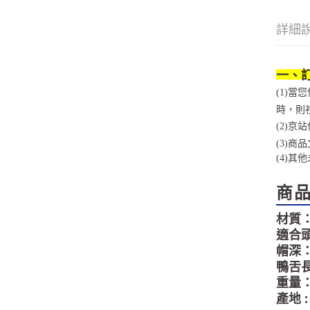
詳細
一、
(1)
時，則
(2)
(3)
(4)
其他
商
材質：1
適合頭
帽深：
鴨舌長
重量：
產地 