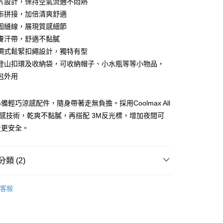
片設計，保持空氣流通不悶熱
分期
布拼接，加倍清爽舒適
固縫線，展現質感細節
你分期使用說明】
享後付
膚汗帶，舒適不黏膩
由台灣大哥大提供，台灣大哥大用戶可立即使用無須另外申請。
式選擇「大哥付你分期」，訂單成立後會自動跳轉到大哥付的交易
調式鬆緊扣繩設計，獨特有型
證手機門號後，選擇欲分期的期數、繳款截止日，確認付款後即
FTEE先享後付」】
登山扣環及收納袋，可收納帽子、小水瓶等等小物品，
。
先享後付是「在收到商品之後才付款」的支付方式。 讓您購物簡單
准額度、可分期數及費用金額請依後續交易確認頁面所載為準。
包外用
心！
立30分鐘內，如未前往確認交易或遇審核未通過，訂單將自動取
：不需註冊會員、不需綁卡、不需儲值。
「轉專審核」未通過狀況，表示未達大哥付你分期系統評分，恕
：只要手機號碼，簡訊認證，即可結帳。
評估內容。
備輕巧涼感配件，隨身帶著走無負擔。採用Coolmax All
：先確認商品／服務後，再付款。
式說明】
n 涼感技術，乾爽不黏膩，再搭配 3M反光標，增加夜間可
家取貨
項不併入電信帳單，「大哥付你分期」於每月結算日後寄送繳費提
EE先享後付」結帳流程】
走更安全。
0，滿NT$1,000(含以上)免運費
方式選擇「AFTEE先享後付」後，將跳轉至「AFTEE先享後
訊連結打開帳單後，可選擇「超商條碼／台灣大直營門市／銀行轉
頁面，進行簡訊認證並確認金額後，即可完成結帳。
付／iPASS MONEY」等通路繳費。
1取貨
成立數日內，您將收到繳費通知簡訊。
費通知簡訊後14天內，點擊此簡訊中的連結，可透過四大超商
類 (2)
0，滿NT$1,000(含以上)免運費
項】
網路銀行／等多元方式進行付款，方視為交易完成。
係由「台灣大哥大股份有限公司」（以下簡稱本公司）所提供，讓
：結帳手續完成當下不需立刻繳費，但若您需要取消訂單，請聯
/潮流
Jack Wolfskin 飛狼戶外服飾用品
易時，得透過本服務購買商品或服務，並由商店將買賣／分期付
的店家。未經商家同意取消之訂單仍視為有效，需透過AFTEE
客服
金債權讓與本公司後，依約使用本公司帳單繳交帳款。
繳納相關費用。
00，滿NT$1,200(含以上)免運費
【帽子】
意付款使用「大哥付你分期」之契約關係目的，商店將以您的個人
否成功請以「AFTEE先享後付 」之結帳頁面顯示為準，若有關於
含姓名、電話或地址）提供予台灣大哥大進項蒐集、處理及利
功／繳費後需取消欲退款等相關疑問，請聯繫「AFTEE先享後
客服中心(1F星巴克旁) 即日起不提供京站紙袋，取件時
公司與您本人進行分期帳單所需資料之確認、核對及更正。
援中心」
https://netprotections.freshdesk.com/support/home