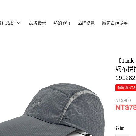
會員活動
品牌優惠
熱銷排行
品牌總覽
廠商合作提案
【Jac
網布拼接
191282
超取滿NT$
NT$980
NT$7
數量