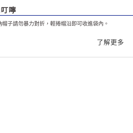
納叮嚀
納帽子請勿暴力對折，輕捲帽沿即可收進袋內。
了解更多