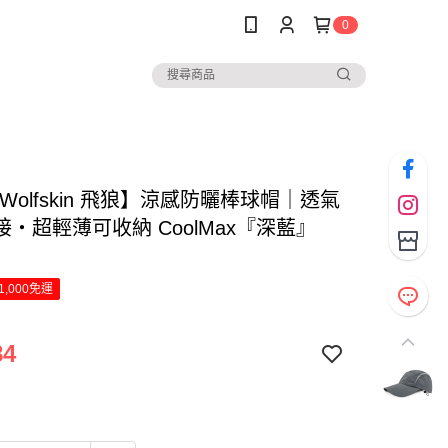
0
k Wolfskin 飛狼】涼感防曬棒球帽｜透氣
・超輕薄可收納 CoolMax『深藍』
1,000免運
84