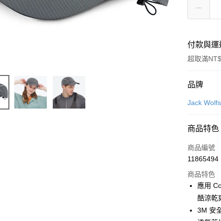
付款與運
超取滿NT$
付款方式
品牌
信用卡一
Jack Wo
LINE Pay
商品特色
Apple Pay
商品編號
街口支付
11865494
商品特色
悠遊付
應用 C
Google Pa
酷涼乾
3M 安
全盈+PAY