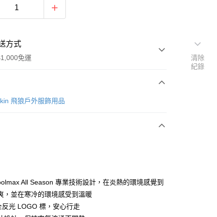
送方式
1,000免運
清除
紀錄
次付款
lfskin 飛狼戶外服飾用品
oolmax All Season 專業技術設計，在炎熱的環境感覺到
y
爽，並在寒冷的環境感受到溫暖
全反光 LOGO 標，安心行走