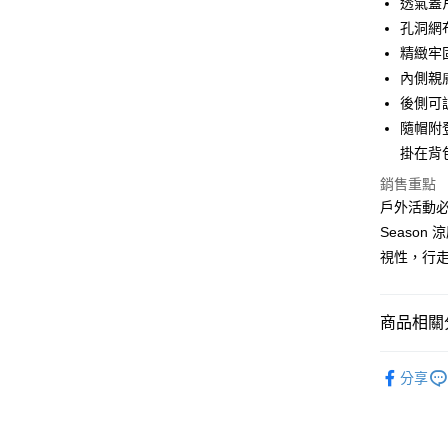
透氣蓋
大哥付你
孔洞網
相關說明
精緻牢
【大哥付
AFTEE先
內側親
1.本服務
2.付款方
相關說明
後側可
流程，驗
【關於「A
隨帽附
ATM付款
完成交易
AFTEE
3.實際核
掛在背
便利好安
4.訂單成
１．簡單
銷售重點
消。如遇
２．便利
運送方式
無法說明
戶外活動必
３．安心
【繳款方
Seaso
付款後全
1.分期款
【「AFT
視性，行
醒簡訊。
每筆NT$7
１．於結帳
2.透過簡
付」結帳
帳／街口支
付款後7-1
２．訂單
３．收到繳
商品相關分
每筆NT$7
【注意事
／ATM／
1.本服務
※ 請注意
運動/戶外
宅配
用戶於交
絡購買商品
分享
款買賣價
先享後付
每筆NT$1
飾品/配件
2.基於同
※ 交易是
資料（包
是否繳費成
京站台北店
用，由本
付客戶支